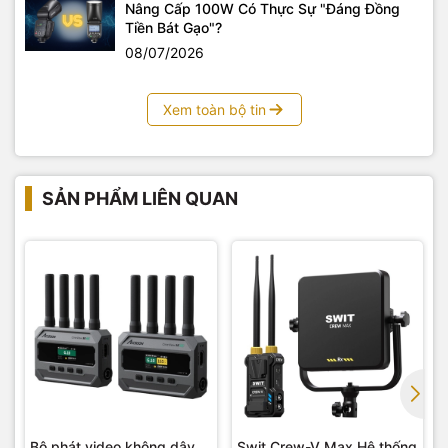
cần thêm phụ kiện, cực kỳ hữu ích cho các buổi quay hiện
Nâng Cấp 100W Có Thực Sự "Đáng Đồng
trường kết hợp phát sóng trực tiếp.
Tiền Bát Gạo"?
08/07/2026
Bảo Mật Tuyệt Đối & Truyền
Metadata/Timecode
Xem toàn bộ tin
An tâm sản xuất với mã hóa
AES-256
cấp độ cao. Thiết bị
cũng hỗ trợ truyền đầy đủ
Metadata
và
Timecode trigger
từ các dòng máy Cine (RED, ARRI, Sony, Canon...), giúp
đồng bộ hóa dữ liệu hậu kỳ một cách nhanh chóng.
SẢN PHẨM LIÊN QUAN
🎯 SWIT CREW-V Sử Dụng Cho Mục Đích Gì?
Bộ phát video không dây
Swit Crew-V Max Hệ thống