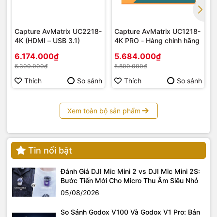
Chất Lượng Video H.265 Visually Lossless
Với chuẩn nén H.265 và băng thông mạnh mẽ
26.8 Mbps
,
Capture AvMatrix UC2218-
Capture AvMatrix UC1218-
hình ảnh từ SWIT CREW-V giữ được độ chi tiết sắc nét và
4K (HDMI – USB 3.1)
4K PRO - Hàng chính hãng
màu sắc trung thực, gần như không có sự khác biệt so với
việc sử dụng cáp SDI/HDMI trực tiếp.
6.174.000₫
5.684.000₫
6.300.000₫
5.800.000₫
Đa Phát 1Tx Tới 4Rx & USB-C Capture
Thích
So sánh
Thích
So sánh
Xem toàn bộ sản phẩm
Tin nổi bật
Đánh Giá DJI Mic Mini 2 vs DJI Mic Mini 2S:
Bước Tiến Mới Cho Micro Thu Âm Siêu Nhỏ
Dễ dàng mở rộng hệ thống giám sát bằng cách truyền từ 1
05/08/2026
bộ phát tới
4 bộ thu
đồng thời. Bộ thu tích hợp cổng
USB-C
Capture
hỗ trợ Livestream trực tiếp lên PC/Mac mà không
So Sánh Godox V100 Và Godox V1 Pro: Bản