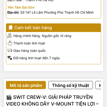
Yến Tâm Sài Gòn
Địa chỉ:
Số 141 Lê Lâm Phường Phú Thạnh Hồ Chí Minh
Cam kết bán hàng
Hàng chính hãng. Nguồn gốc rõ ràng
Thanh toán linh hoạt
Giao hàng toàn quốc
Đổi hàng linh hoạt đến 7 ngày
Mô tả sản phẩm
Thông số kỹ thuật
Hướ
🎬 SWIT CREW-V: GIẢI PHÁP TRUYỀN
VIDEO KHÔNG DÂY V-MOUNT TIỆN LỢI –