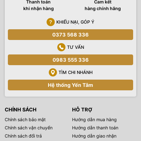
Thanh toán
Cam kết
khi nhận hàng
hàng chính hãng
Sản phẩm được bán với giá ưu đãi tại
Yến Tâm Camera
, liên
hệ hotline
0983555336
để có giá tốt nhất .
Yến Tâm Camera
chuyên cung cấp các loại máy ảnh, máy
KHIẾU NẠI, GÓP Ý
quay phim, các loại đèn phục vụ quay phim, chụp ảnh sản
0373 568 336
phẩm, ngoài trời, các sản phẩm, phụ kiện công nghệ hàng
chính hãng. Thiết bị hình ảnh Yến Tâm cũng là đơn vị
setup
TƯ VẤN
trường quay
trọn gói, tư vấn và chuyển giao các công nghệ
trường quay ảo đến mọi khách hàng có nhu cầu.
0983 555 336
TÌM CHI NHÁNH
Hệ thống Yến Tâm
CHÍNH SÁCH
HỖ TRỢ
Chính sách bảo mật
Hướng dẫn mua hàng
Chính sách vận chuyển
Hướng dẫn thanh toán
Chính sách đổi trả
Hướng dẫn giao nhận