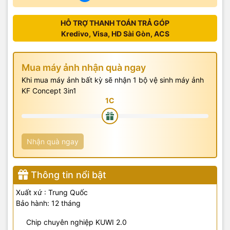
HỖ TRỢ THANH TOÁN TRẢ GÓP
Kredivo, Visa, HD Sài Gòn, ACS
Mua máy ảnh nhận quà ngay
Khi mua máy ảnh bất kỳ sẽ nhận 1 bộ vệ sinh máy ảnh
KF Concept 3in1
Nhận quà ngay
Thông tin nổi bật
Xuất xứ : Trung Quốc
Bảo hành: 12 tháng
Chip chuyên nghiệp KUWI 2.0