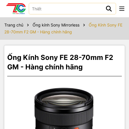
Sản phẩm bao gồm
Sony FE 28-70mm F2 GM
Trang chủ
Ống kính Sony Mirrorless
Ống Kính Sony FE
Loa che nắng (model): ALC-SH182
28-70mm F2 GM - Hàng chính hãng
Nắp đậy trước ống kính: ALC-F86S
Nắp sau ống kính: ALC-R1EM
Bao mềm
Ống Kính Sony FE 28-70mm F2
GM - Hàng chính hãng