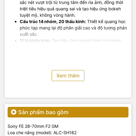
sắc nét vượt trội từ trung tâm đến rìa ảnh, đồng thời
triệt tiêu hiệu quả quang sai và tạo hiệu ứng bokeh
tuyệt mỹ, không vòng hành.
Cấu trúc 14 nhóm, 20 thấu kính:
Thiết kế quang học
phức tạp mang lại độ phân giải cao và độ tương phản
xuất sắc.
11 lá khẩu tròn:
Tạo hiệu ứng bokeh hình tròn hoàn
hảo, làm mờ hậu cảnh một cách mượt mà.
Xem thêm
Sản phẩm bao gồm
Sony FE 28-70mm F2 GM
Loa che nắng (model): ALC-SH182