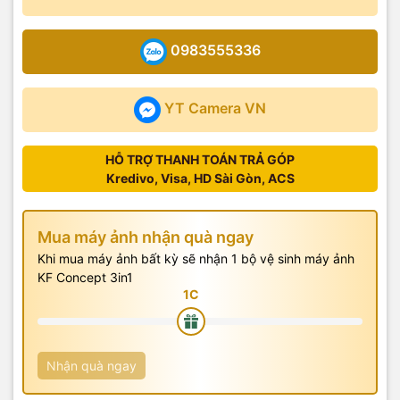
0983555336
YT Camera VN
HỖ TRỢ THANH TOÁN TRẢ GÓP
Kredivo, Visa, HD Sài Gòn, ACS
Mua máy ảnh nhận quà ngay
Khi mua máy ảnh bất kỳ sẽ nhận 1 bộ vệ sinh máy ảnh
KF Concept 3in1
Nhận quà ngay