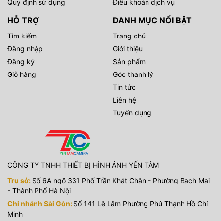
Quy định sử dụng
Điều khoản dịch vụ
nguyên mới cho khả năng sáng tạo của bạn!
HỖ TRỢ
DANH MỤC NỔI BẬT
Sản phẩm được bán với giá ưu đãi tại
Yến Tâm Camera
, liên
hệ hotline
0983555336
để có giá tốt nhất .
Tìm kiếm
Trang chủ
Yến Tâm Camera
chuyên cung cấp các loại máy ảnh, máy
Đăng nhập
Giới thiệu
quay phim, các loại đèn phục vụ quay phim, chụp ảnh sản
Đăng ký
Sản phẩm
phẩm, ngoài trời, các sản phẩm, phụ kiện công nghệ hàng
Giỏ hàng
Góc thanh lý
chính hãng. Thiết bị hình ảnh Yến Tâm cũng là đơn vị
setup
trường quay
trọn gói, tư vấn và chuyển giao các công nghệ
Tin tức
trường quay ảo đến mọi khách hàng có nhu cầu.
Liên hệ
Tuyển dụng
CÔNG TY TNHH THIẾT BỊ HÌNH ẢNH YẾN TÂM
Trụ sở:
Số 6A ngõ 331 Phố Trần Khát Chân - Phường Bạch Mai
- Thành Phố Hà Nội
Chi nhánh Sài Gòn:
Số 141 Lê Lâm Phường Phú Thạnh Hồ Chí
Minh