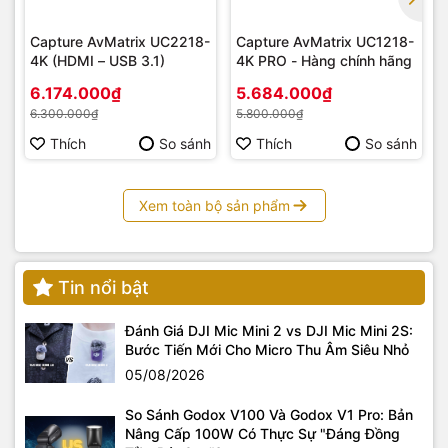
Capture AvMatrix UC2218-
Capture AvMatrix UC1218-
4K (HDMI – USB 3.1)
4K PRO - Hàng chính hãng
6.174.000₫
5.684.000₫
Thiết Kế Chuyên Nghiệp & Bền Bỉ:
6.300.000₫
5.800.000₫
Kích thước nhỏ gọn đáng kinh ngạc:
Với trọng lượng
chỉ 918g và kích thước 92.9 x 139.8 mm, ống kính
Thích
So sánh
Thích
So sánh
này nhẹ và cân đối đáng kinh ngạc so với hiệu suất và
khẩu độ F2 mà nó mang lại.
Chống bụi và độ ẩm:
Thiết kế chống chịu thời tiết,
Xem toàn bộ sản phẩm
giúp bạn tự tin tác nghiệp trong nhiều điều kiện môi
trường khắc nghiệt.
Vòng lấy nét/zoom mượt mà, nút tùy chỉnh:
Mang lại
Tin nổi bật
khả năng vận hành chuyên nghiệp và đáng tin cậy.
Đánh Giá DJI Mic Mini 2 vs DJI Mic Mini 2S:
Bước Tiến Mới Cho Micro Thu Âm Siêu Nhỏ
05/08/2026
So Sánh Godox V100 Và Godox V1 Pro: Bản
Nâng Cấp 100W Có Thực Sự "Đáng Đồng