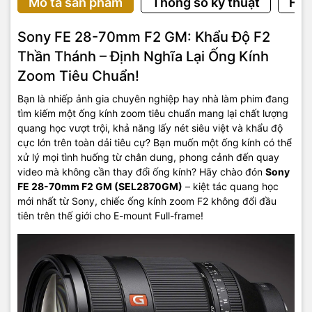
Mô tả sản phẩm
Thông số kỹ thuật
Hướ
Sony FE 28-70mm F2 GM: Khẩu Độ F2
Thần Thánh – Định Nghĩa Lại Ống Kính
Zoom Tiêu Chuẩn!
Bạn là nhiếp ảnh gia chuyên nghiệp hay nhà làm phim đang
tìm kiếm một ống kính zoom tiêu chuẩn mang lại chất lượng
quang học vượt trội, khả năng lấy nét siêu việt và khẩu độ
cực lớn trên toàn dải tiêu cự? Bạn muốn một ống kính có thể
xử lý mọi tình huống từ chân dung, phong cảnh đến quay
video mà không cần thay đổi ống kính? Hãy chào đón
Sony
FE 28-70mm F2 GM (SEL2870GM)
– kiệt tác quang học
mới nhất từ Sony, chiếc ống kính zoom F2 không đổi đầu
tiên trên thế giới cho E-mount Full-frame!