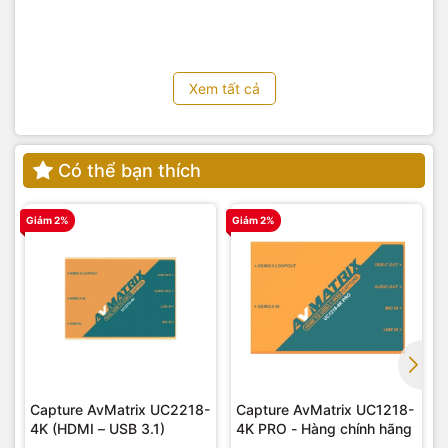
Xem tất cả
Có thể bạn thích
Giảm 2%
Giảm 2%
G
Capture AvMatrix UC2218-
Capture AvMatrix UC1218-
4K (HDMI – USB 3.1)
4K PRO - Hàng chính hãng