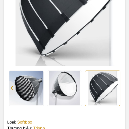
Loại:
Softbox
Thương hiệu:
Triopo