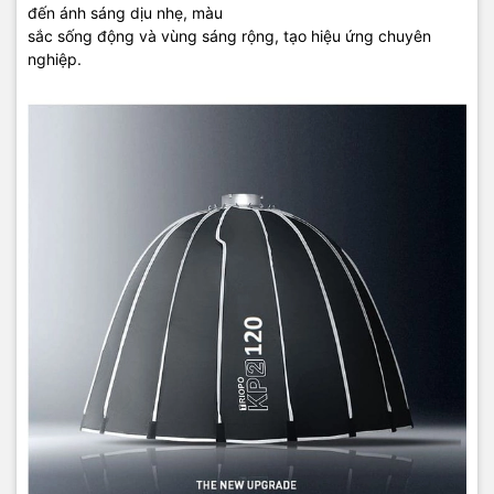
đến ánh sáng dịu nhẹ,
màu
sắc
sống
động
và
vùng
sáng
rộng,
tạo
hiệu ứng
chuyên
nghiệp.