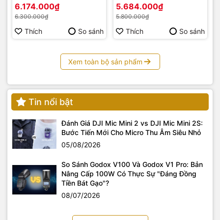
6.174.000₫
5.684.000₫
6.300.000₫
5.800.000₫
Thích
So sánh
Thích
So sánh
Xem toàn bộ sản phẩm
Tin nổi bật
Đánh Giá DJI Mic Mini 2 vs DJI Mic Mini 2S:
Bước Tiến Mới Cho Micro Thu Âm Siêu Nhỏ
05/08/2026
So Sánh Godox V100 Và Godox V1 Pro: Bản
Nâng Cấp 100W Có Thực Sự "Đáng Đồng
Tiền Bát Gạo"?
08/07/2026