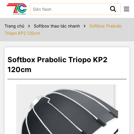
Sản phẩm bao gồm
Softbox : x 1
Trang chủ
Softbox thao tác nhanh
Softbox Prabolic
Vải tản : x 2
Triopo KP2 120cm
Luói tổ ong : x 1
Túi đưng : x 1
Softbox Prabolic Triopo KP2
120cm