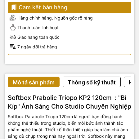
Cam kết bán hàng
Hàng chính hãng. Nguồn gốc rõ ràng
Thanh toán linh hoạt
Giao hàng toàn quốc
7 ngày đổi trả hàng
Mô tả sản phẩm
Thông số kỹ thuật
Hướ
Softbox Prabolic Triopo KP2 120cm : "Bí
Kíp" Ánh Sáng Cho
Studio
Chuyên Nghiệp
Softbox Parabolic Triopo 120cm là người bạn đồng hành
không thể
thiếu
trong studio, biến mỗi bức ảnh thành tác
phẩm nghệ thuật. Thiết kế thân thiện giúp bạn làm chủ ánh
sáng dù
chụp trong
nhà hay
ngoài
trời. Softbox này mang