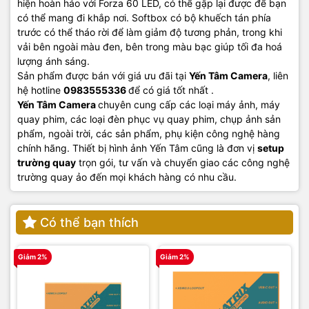
hiện hoàn hảo với Forza 60 LED, có thể gập lại được để bạn
có thể mang đi khắp nơi. Softbox có bộ khuếch tán phía
trước có thể tháo rời để làm giảm độ tương phản, trong khi
vải bên ngoài màu đen, bên trong màu bạc giúp tối đa hoá
lượng ánh sáng.
Sản phẩm được bán với giá ưu đãi tại
Yến Tâm Camera
, liên
hệ hotline
0983555336
để có giá tốt nhất .
Yến Tâm Camera
chuyên cung cấp các loại máy ảnh, máy
quay phim, các loại đèn phục vụ quay phim, chụp ảnh sản
phẩm, ngoài trời, các sản phẩm, phụ kiện công nghệ hàng
chính hãng. Thiết bị hình ảnh Yến Tâm cũng là đơn vị
setup
trường quay
trọn gói, tư vấn và chuyển giao các công nghệ
trường quay ảo đến mọi khách hàng có nhu cầu.
Có thể bạn thích
Giảm 2%
Giảm 2%
G