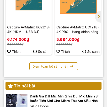
Capture AvMatrix UC2218-
Capture AvMatrix UC1218-
4K (HDMI – USB 3.1)
4K PRO - Hàng chính hãng
6.174.000₫
5.684.000₫
6.300.000₫
5.800.000₫
Thích
So sánh
Thích
So sánh
Xem toàn bộ sản phẩm
Tin nổi bật
Đánh Giá DJI Mic Mini 2 vs DJI Mic Mini 2S:
Bước Tiến Mới Cho Micro Thu Âm Siêu Nhỏ
05/08/2026