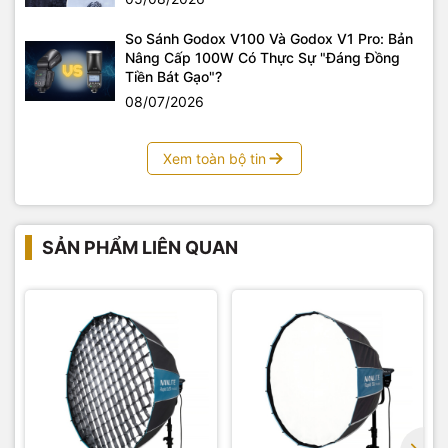
So Sánh Godox V100 Và Godox V1 Pro: Bản
Nâng Cấp 100W Có Thực Sự "Đáng Đồng
Tiền Bát Gạo"?
08/07/2026
Xem toàn bộ tin
SẢN PHẨM LIÊN QUAN
G