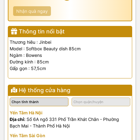
Nhận quà ngay
Thông tin nổi bật
Thương hiêu : Jinbei
Model : Softbox Beauty
dish 85cm
Ngàm : Bowens
Đường kính :
85cm
Gấp gọn :
57,5
cm
Hệ thống cửa hàng
Yến Tâm Hà Nội
Địa chỉ:
Số 6A ngõ 331 Phố Trần Khát Chân - Phường
Bạch Mai - Thành Phố Hà Nội
Yến Tâm Sài Gòn