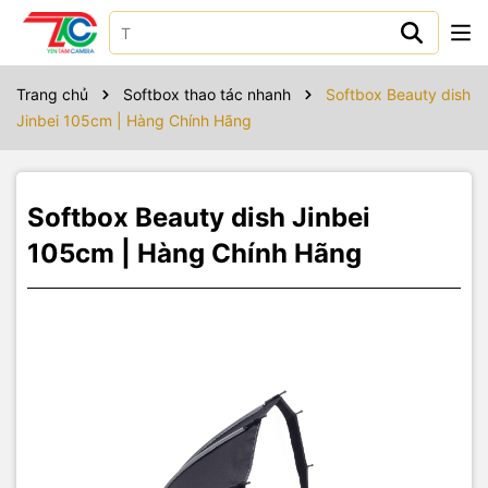
Sản phẩm bao gồm
Danh sách đóng gói :
Trang chủ
Softbox thao tác nhanh
Softbox Beauty dish
Softbox : 1
Jinbei 105cm | Hàng Chính Hãng
Vải trắng : 2
Túi 1
Softbox Beauty dish Jinbei
105cm | Hàng Chính Hãng