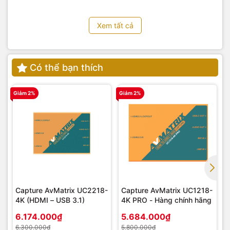
Xem tất cả
Có thể bạn thích
Giảm 2%
Giảm 2%
G
Capture AvMatrix UC2218-
Capture AvMatrix UC1218-
4K (HDMI – USB 3.1)
4K PRO - Hàng chính hãng
6.174.000₫
5.684.000₫
6.300.000₫
5.800.000₫