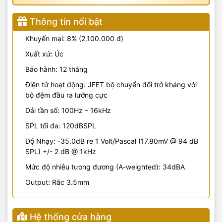
Thông tin nổi bật
Khuyến mại: 8% (2.100.000 đ)
Xuất xứ: Úc
Bảo hành: 12 tháng
Điện tử hoạt động: JFET bộ chuyển đổi trở kháng với
bộ đệm đầu ra lưỡng cực
Dải tần số: 100Hz – 16kHz
SPL tối đa: 120dBSPL
Độ Nhạy: -35.0dB re 1 Volt/Pascal (17.80mV @ 94 dB
SPL) +/- 2 dB @ 1kHz
Mức độ nhiễu tương đương (A-weighted): 34dBA
Output: Rắc 3.5mm
Hệ thống cửa hàng