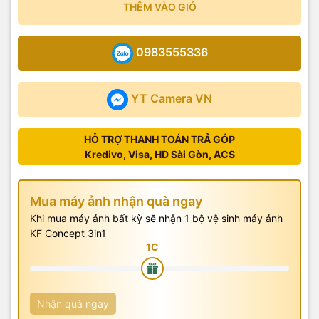
THÊM VÀO GIỎ
0983555336
YT Camera VN
HỖ TRỢ THANH TOÁN TRẢ GÓP
Kredivo, Visa, HD Sài Gòn, ACS
Mua máy ảnh nhận quà ngay
Khi mua máy ảnh bất kỳ sẽ nhận 1 bộ vệ sinh máy ảnh
KF Concept 3in1
Nhận quà ngay