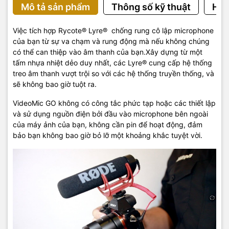
Mô tả sản phẩm
Thông số kỹ thuật
Hướ
Việc tích hợp Rycote® Lyre® chống rung cô lập microphone
của bạn từ sự va chạm và rung động mà nếu không chúng
có thể can thiệp vào âm thanh của bạn.Xây dựng từ một
tấm nhựa nhiệt dẻo duy nhất, các Lyre® cung cấp hệ thống
treo âm thanh vượt trội so với các hệ thống truyền thống, và
sẽ không bao giờ tuột ra.
VideoMic GO không có công tắc phức tạp hoặc các thiết lập
và sử dụng nguồn điện bởi đầu vào microphone bên ngoài
của máy ảnh của bạn, không cần pin để hoạt động, đảm
bảo bạn không bao giờ bỏ lỡ một khoảng khắc tuyệt vời.