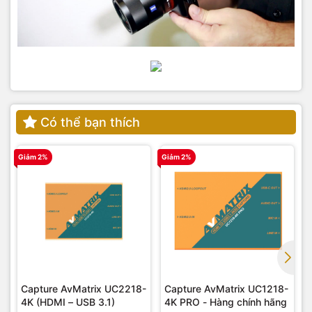
Có thể bạn thích
Giảm 2%
Giảm 2%
G
Capture AvMatrix UC2218-
Capture AvMatrix UC1218-
4K (HDMI – USB 3.1)
4K PRO - Hàng chính hãng