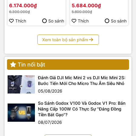
6.174.000₫
5.684.000₫
6.300.000₫
5.800.000₫
Thích
So sánh
Thích
So sánh
Xem toàn bộ sản phẩm
Tin nổi bật
Đánh Giá DJI Mic Mini 2 vs DJI Mic Mini 2S:
Bước Tiến Mới Cho Micro Thu Âm Siêu Nhỏ
05/08/2026
So Sánh Godox V100 Và Godox V1 Pro: Bản
Nâng Cấp 100W Có Thực Sự "Đáng Đồng
Tiền Bát Gạo"?
08/07/2026