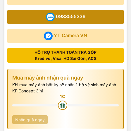
0983555336
YT Camera VN
HỖ TRỢ THANH TOÁN TRẢ GÓP
Kredivo, Visa, HD Sài Gòn, ACS
Mua máy ảnh nhận quà ngay
Khi mua máy ảnh bất kỳ sẽ nhận 1 bộ vệ sinh máy ảnh
KF Concept 3in1
Nhận quà ngay