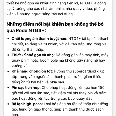
thiết kế nhỏ gọn và nhiều tính năng tiện lợi, NTG4+ là công
cụ lý tưởng cho các nhà làm phim, nhà quay video, phóng
viên và những người sáng tạo nội dung.
Những điểm nổi bật khiến bạn không thể bỏ
qua Rode NTG4+:
Chất lượng âm thanh tuyệt hảo:
NTG4+ tái tạo âm thanh
chi tiết, rõ ràng và tự nhiên, với dải tần đáp ứng rộng và
độ ồn tự thân thấp.
Thiết kế nhỏ gọn và nhẹ:
Dễ dàng gắn lên máy ảnh, máy
quay phim hoặc boom pole mà không gây nặng nề hay
vướng víu.
Khả năng chống ồn tốt:
Hướng thu supercardioid giúp
tập trung vào nguồn âm thanh phía trước, giảm thiểu
tiếng ồn từ hai bên và phía sau.
Pin sạc tích hợp:
Cho phép hoạt động liên tục hơn 150
giờ chỉ với một lần sạc, tiết kiệm chi phí thay pin và đảm
bảo hoạt động liên tục trong các buổi quay dài.
Bộ lọc high-pass:
Loại bỏ tiếng ồn tần số thấp như tiếng
gió, tiếng ồn giao thông, giúp âm thanh thu được sạch
hơn.