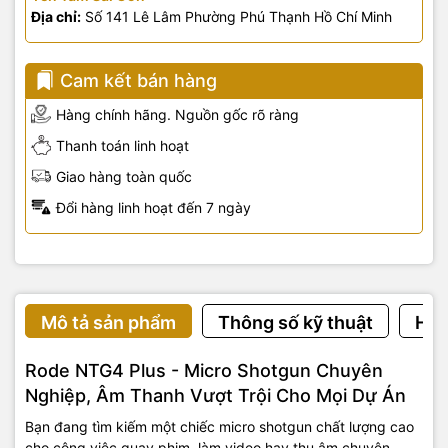
Địa chỉ:
Số 141 Lê Lâm Phường Phú Thạnh Hồ Chí Minh
Cam kết bán hàng
Hàng chính hãng. Nguồn gốc rõ ràng
Thanh toán linh hoạt
Giao hàng toàn quốc
Đổi hàng linh hoạt đến 7 ngày
Mô tả sản phẩm
Thông số kỹ thuật
Hướ
Rode NTG4 Plus - Micro Shotgun Chuyên
Nghiệp, Âm Thanh Vượt Trội Cho Mọi Dự Án
Bạn đang tìm kiếm một chiếc micro shotgun chất lượng cao
cho công việc quay phim, làm video hay thu âm chuyên