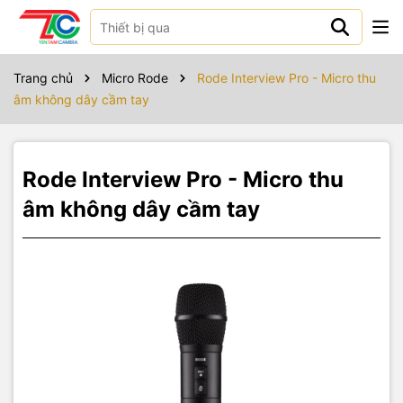
Sản phẩm bao gồm
Micro RODE Interview PRO
Trang chủ
Micro Rode
Rode Interview Pro - Micro thu
Bộ lọc âm thanh
âm không dây cầm tay
Cáp sạc USB-C
Kẹp mic
Túi đựng RODE ZP2 Zip
Rode Interview Pro - Micro thu
âm không dây cầm tay