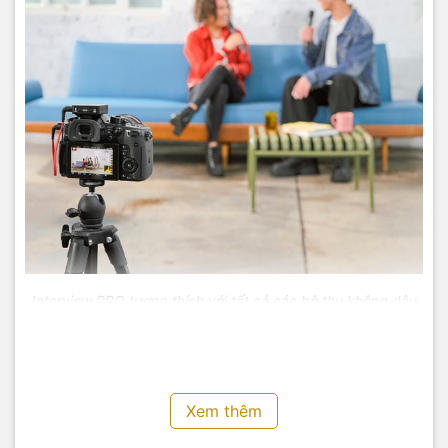
Interview PRO tương thích với tất cả các bộ thu không dây
RØDE Series IV
Ứng dụng:
Phỏng vấn:
Thực hiện các cuộc phỏng vấn chuyên
Xem thêm
nghiệp, linh hoạt và thuận tiện.
Podcast:
Tạo ra các podcast chất lượng cao với âm