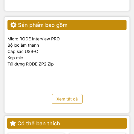
thanh rõ ràng, sống động.
Ghi âm ngoài trời:
Thu âm các sự kiện, buổi biểu diễn
ngoài trời.
Phát biểu, thuyết trình:
Ghi âm các bài phát biểu, thuyết
Sản phẩm bao gồm
trình một cách chuyên nghiệp.
Micro RODE Interview PRO
Bộ lọc âm thanh
Cáp sạc USB-C
Kẹp mic
Túi đựng RODE ZP2 Zip
Xem tất cả
Có thể bạn thích