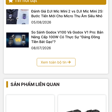
Tin nổi bật
Đánh Giá DJI Mic Mini 2 vs DJI Mic Mini 2S:
Bước Tiến Mới Cho Micro Thu Âm Siêu Nhỏ
05/08/2026
So Sánh Godox V100 Và Godox V1 Pro: Bản
Nâng Cấp 100W Có Thực Sự "Đáng Đồng
Tiền Bát Gạo"?
08/07/2026
Xem toàn bộ tin
RØDE Central là ứng dụng trên máy tính để bàn và di động
cho phép bạn cấu hình Interview PRO
Tại sao nên chọn Rode Interview Pro?
SẢN PHẨM LIÊN QUAN
Chất lượng chuyên nghiệp:
Được sản xuất bởi Rode,
một trong những thương hiệu âm thanh hàng đầu thế
giới.
Tính linh hoạt cao:
Dễ dàng sử dụng và mang theo bên
mình.