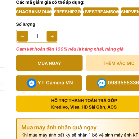
Các mã giảm giá có thể áp dụng:
 phẩm bao gồm
CHAOBANMOI40
FREESHIP30
LIVESTREAM500
SHIPVE
Số lượng:
Cam kết hoàn tiền 100% nếu là hàng nhái, hàng giả
MUA NGAY
THÊM VÀO GIỎ
YT Camera VN
0983555336
HỖ TRỢ THANH TOÁN TRẢ GÓP
Kredivo, Visa, HD Sài Gòn, ACS
Mua máy ảnh nhận quà ngay
Khi mua máy ảnh bất kỳ sẽ nhận 1 bộ vệ sinh máy ảnh KF