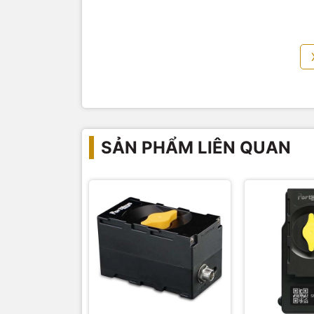
để cấp nguồn
65W
cho laptop (hỗ trợ PD n
các thiết bị hỗ trợ sạc nhanh USB-C khác.
SẢN PHẨM LIÊN QUAN