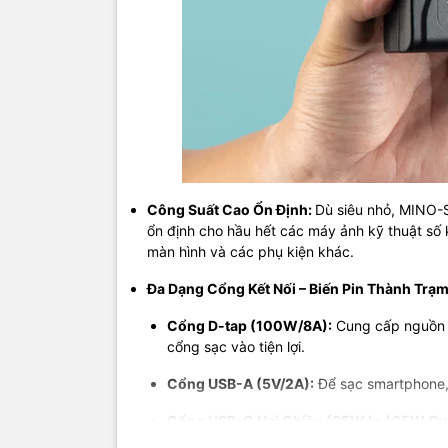
Công Suất Cao Ổn Định:
Dù siêu nhỏ, MINO-S
ổn định cho hầu hết các máy ảnh kỹ thuật số
màn hình và các phụ kiện khác.
Đa Dạng Cổng Kết Nối – Biến Pin Thành Trạm
Cổng D-tap (100W/8A):
Cung cấp nguồn r
cổng sạc vào tiện lợi.
Cổng USB-A (5V/2A):
Để sạc smartphone, 
Cổng USB-C Hai Chiều (35W In / 65W Ou
cực nhanh qua cổng USB-C với công suất 