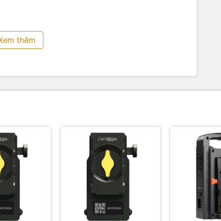
hư MacBook Pro/Air, Dell XPS, HP Spectre...), tablet, hoặc
Xem thêm