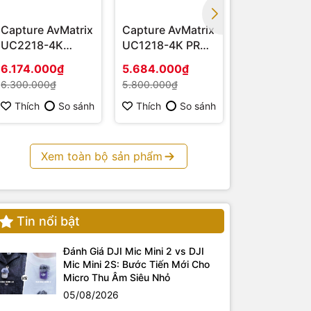
Capture AvMatrix
Capture AvMatrix
Capture AvM
UC2218-4K
UC1218-4K PRO -
UC1218-4K
(HDMI – USB 3.1)
Hàng chính hãng
HDMI 4K - H
6.174.000₫
5.684.000₫
3.675.000₫
chính hãng
6.300.000₫
5.800.000₫
3.750.000₫
Thích
So sánh
Thích
So sánh
Thích
S
Xem toàn bộ sản phẩm
Tin nổi bật
Đánh Giá DJI Mic Mini 2 vs DJI
Mic Mini 2S: Bước Tiến Mới Cho
Micro Thu Âm Siêu Nhỏ
05/08/2026