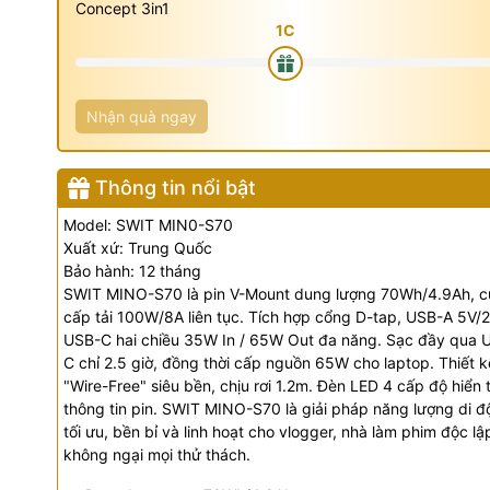
Concept 3in1
Nhận quà ngay
Thông tin nổi bật
Model: SWIT MIN0-S70
Xuất xứ: Trung Quốc
Bảo hành: 12 tháng
SWIT MINO-S70 là pin V-Mount dung lượng 70Wh/4.9Ah, 
cấp tải 100W/8A liên tục. Tích hợp cổng D-tap, USB-A 5V/2
USB-C hai chiều 35W In / 65W Out đa năng. Sạc đầy qua 
C chỉ 2.5 giờ, đồng thời cấp nguồn 65W cho laptop. Thiết k
"Wire-Free" siêu bền, chịu rơi 1.2m. Đèn LED 4 cấp độ hiển t
thông tin pin. SWIT MINO-S70 là giải pháp năng lượng di 
tối ưu, bền bỉ và linh hoạt cho vlogger, nhà làm phim độc lậ
không ngại mọi thử thách.