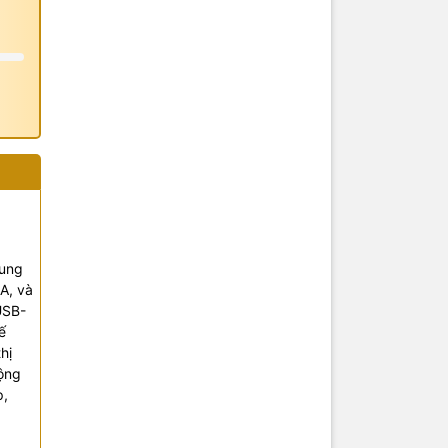
cung
A, và
USB-
ế
hị
động
p,