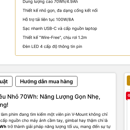
Dung lượng cao 70Wh/4.9Ah
Thiết kế nhỏ gọn, đa dạng cổng kết nối
Hỗ trợ tải liên tục 100W/8A
Sạc nhanh USB-C và cấp nguồn laptop
Thiết kế "Wire-Free", chịu rơi 1.2m
Đèn LED 4 cấp độ thông tin pin
uật
Hướng dẫn mua hàng
iêu Nhỏ 70Wh: Năng Lượng Gọn Nhẹ,
G
ng!
à làm phim đang tìm kiếm một viên pin V-Mount không chỉ
cấp nguồn cho máy ảnh cầm tay, gimbal hay thậm chí là
0Wh
trở thành giải pháp năng lượng tối ưu, mang đến sự tự