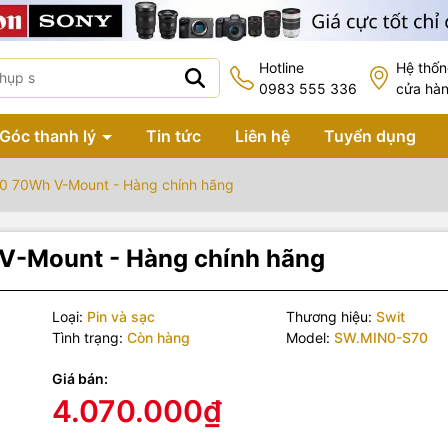
Hotline
Hệ thố
0983 555 336
cửa hà
Góc thanh lý
Tin tức
Liên hệ
Tuyển dụng
0 70Wh V-Mount - Hàng chính hãng
V-Mount - Hàng chính hãng
Loại:
Pin và sạc
Thương hiệu:
Swit
Tình trạng:
Còn hàng
Model:
SW.MIN0-S70
Giá bán:
4.070.000₫