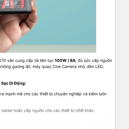
70 vẫn cung cấp tải liên tục
100W / 8A
, đủ sức cấp nguồn
 không gương lật, máy quay Cine Camera nhỏ, đèn LED,
 Sạc Di Động:
a mạnh mẽ cho các thiết bị chuyên nghiệp và kiêm luôn
tablet hoặc cấp nguồn cho các thiết bị USB khác.
t):
Đây là tính năng đột phá! Bạn có thể sạc pin MINO-S70
35W (sạc đầy chỉ trong
2.5 giờ
) và dùng chính cổng này