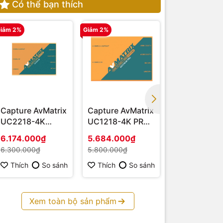
Có thể bạn thích
iảm 2%
Giảm 2%
Giảm 2%
Capture AvMatrix
Capture AvMatrix
Capture AvM
UC2218-4K
UC1218-4K PRO -
UC1218-4K
(HDMI – USB 3.1)
Hàng chính hãng
HDMI 4K - H
6.174.000₫
5.684.000₫
3.675.000₫
chính hãng
6.300.000₫
5.800.000₫
3.750.000₫
Thích
So sánh
Thích
So sánh
Thích
S
Xem toàn bộ sản phẩm