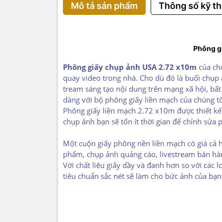
Mô tả sản phẩm
Thông số kỹ th
Phông g
Phông giấy chụp ảnh USA 2.72 x10m
của chú
quay video trong nhà. Cho dù đó là buổi chụp
tream
sáng
tạo
nội dung
trên mạng xã hội,
bất
dàng
với
b
ộ phông
giấy liền mạch của chúng tô
Phông giấy liền mạch 2.72 x10m được
thiết
k
chụp ảnh bạn sẽ
tốn ít thời gian để chỉnh sửa
Một cuộn giấy phông nền liền mạch có giá cả
phẩm, chụp ảnh
quảng
cáo
, livestream bán
hàn
Với chất liêu
giấy dầy và
đanh
hơn so với các l
tiêu chuẩn sắc nét sẽ làm cho bức ảnh của bạ