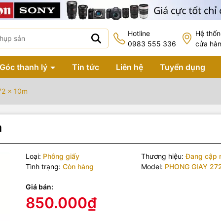
Hotline
Hệ thố
0983 555 336
cửa hà
Góc thanh lý
Tin tức
Liên hệ
Tuyển dụng
72 x 10m
m
Loại:
Phông giấy
Thương hiệu:
Đang cập 
Tình trạng:
Còn hàng
Model:
PHONG GIAY 27
Giá bán:
850.000₫
 phẩm bao gồm