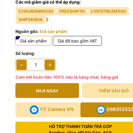
Các mã giảm giá có thể áp dụng:
CHAOBANMOI40
FREESHIP30
LIVESTREAM500
SHIPVENHA
Nguồn gốc:
Giá sản phẩm
Giá sản phẩm
Giá đã bao gồm VAT
Số lượng:
Cam kết hoàn tiền 100% nếu là hàng nhái, hàng giả
MUA NGAY
THÊM VÀO GIỎ
YT Camera VN
09835553
HỖ TRỢ THANH TOÁN TRẢ GÓP
Kredivo, Visa, HD Sài Gòn, ACS