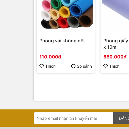
Phông vải không dệt
Phông giấy
x 10m
110.000₫
850.000₫
Thích
So sánh
Thích
ĐĂN