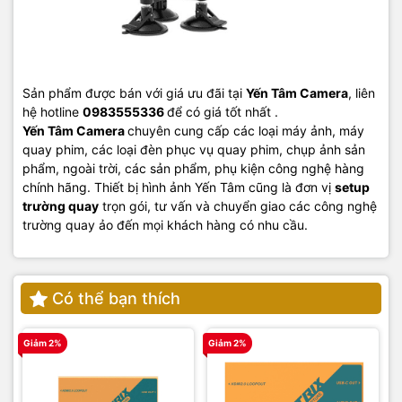
Sản phẩm được bán với giá ưu đãi tại
Yến Tâm Camera
, liên
hệ hotline
0983555336
để có giá tốt nhất .
Yến Tâm Camera
chuyên cung cấp các loại máy ảnh, máy
quay phim, các loại đèn phục vụ quay phim, chụp ảnh sản
phẩm, ngoài trời, các sản phẩm, phụ kiện công nghệ hàng
chính hãng. Thiết bị hình ảnh Yến Tâm cũng là đơn vị
setup
trường quay
trọn gói, tư vấn và chuyển giao các công nghệ
trường quay ảo đến mọi khách hàng có nhu cầu.
Có thể bạn thích
Giảm 2%
Giảm 2%
G