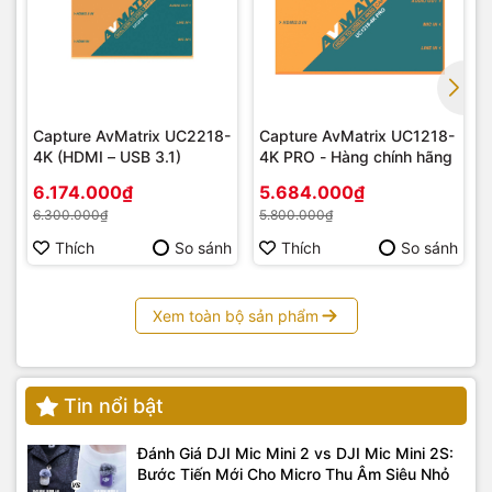
Capture AvMatrix UC2218-
Capture AvMatrix UC1218-
4K (HDMI – USB 3.1)
4K PRO - Hàng chính hãng
6.174.000₫
5.684.000₫
6.300.000₫
5.800.000₫
Thích
So sánh
Thích
So sánh
Xem toàn bộ sản phẩm
Tin nổi bật
Đánh Giá DJI Mic Mini 2 vs DJI Mic Mini 2S:
Bước Tiến Mới Cho Micro Thu Âm Siêu Nhỏ