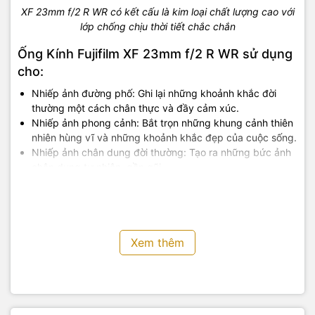
XF 23mm f/2 R WR có kết cấu là kim loại chất lượng cao với
lớp chống chịu thời tiết chắc chắn
Ống Kính Fujifilm XF 23mm f/2 R WR sử dụng
cho:
Nhiếp ảnh đường phố: Ghi lại những khoảnh khắc đời
thường một cách chân thực và đầy cảm xúc.
Nhiếp ảnh phong cảnh: Bắt trọn những khung cảnh thiên
nhiên hùng vĩ và những khoảnh khắc đẹp của cuộc sống.
Nhiếp ảnh chân dung đời thường: Tạo ra những bức ảnh
chân dung tự nhiên, gần gũi.
Quay video: Với hệ thống lấy nét êm ái, ống kính này
cũng là sự lựa chọn tốt cho những người quay video.
Xem thêm