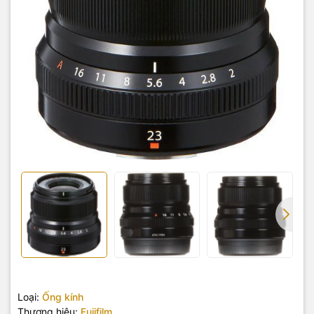
Loại:
Ống kính
Thương hiệu:
Fujifilm