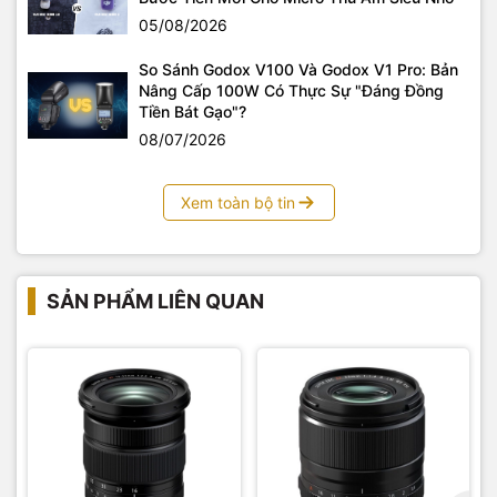
phẩm, ngoài trời, các sản phẩm, phụ kiện công nghệ hàng
05/08/2026
chính hãng. Thiết bị hình ảnh Yến Tâm cũng là đơn vị
setup
trường quay
trọn gói, tư vấn và chuyển giao các công nghệ
So Sánh Godox V100 Và Godox V1 Pro: Bản
trường quay ảo đến mọi khách hàng có nhu cầu.
Nâng Cấp 100W Có Thực Sự "Đáng Đồng
Tiền Bát Gạo"?
08/07/2026
Xem toàn bộ tin
SẢN PHẨM LIÊN QUAN