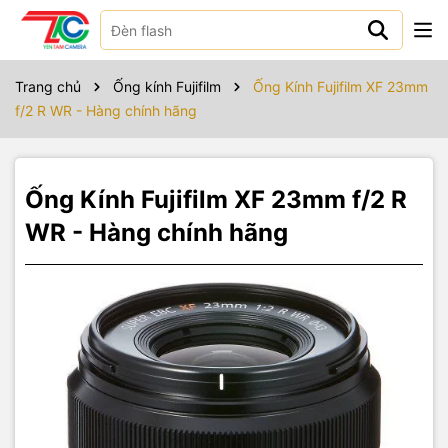
Sản phẩm bao gồm
Fujifilm XF 23mm f/2 R WR
Trang chủ
Ống kính Fujifilm
Ống Kính Fujifilm XF 23mm
Cáp trước 43mm
f/2 R WR - Hàng chính hãng
Cáp sau ngàm FUJIFILM X-Mount
Lens Hood
Vải bọc
User Manuals
Ống Kính Fujifilm XF 23mm f/2 R
WR - Hàng chính hãng