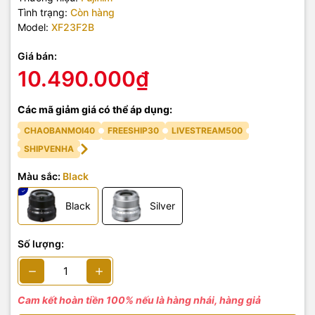
Tình trạng:
Còn hàng
Model:
XF23F2B
Giá bán:
10.490.000₫
Các mã giảm giá có thể áp dụng:
CHAOBANMOI40
FREESHIP30
LIVESTREAM500
SHIPVENHA
Màu sắc:
Black
Black
Silver
Số lượng:
Cam kết hoàn tiền 100% nếu là hàng nhái, hàng giả