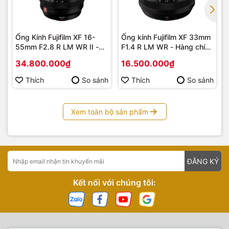
Ống Kính Fujifilm XF 16-
Ống kính Fujifilm XF 33mm
55mm F2.8 R LM WR II -
F1.4 R LM WR - Hàng chính
Hàng chính hãng
hãng
34.800.000₫
16.500.000₫
Thích
So sánh
Thích
So sánh
Xem toàn bộ sản phẩm
ĐĂNG KÝ
Kết nối với chúng tôi: