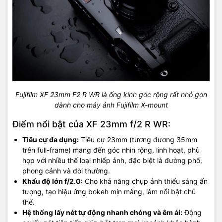
Fujifilm XF 23mm F2 R WR là ống kính góc rộng rất nhỏ gọn
dành cho máy ảnh Fujifilm X-mount
Điểm nổi bật của XF 23mm f/2 R WR:
Tiêu cự đa dụng:
Tiêu cự 23mm (tương đương 35mm
trên full-frame) mang đến góc nhìn rộng, linh hoạt, phù
hợp với nhiều thể loại nhiếp ảnh, đặc biệt là đường phố,
phong cảnh và đời thường.
Khẩu độ lớn f/2.0:
Cho khả năng chụp ảnh thiếu sáng ấn
tượng, tạo hiệu ứng bokeh mịn màng, làm nổi bật chủ
thể.
Hệ thống lấy nét tự động nhanh chóng và êm ái:
Động