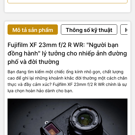
Mô tả sản phẩm
Thông số kỹ thuật
Hướ
Fujifilm XF 23mm f/2 R WR: "Người bạn
đồng hành" lý tưởng cho nhiếp ảnh đường
phố và đời thường
Bạn đang tìm kiếm một chiếc ống kính nhỏ gọn, chất lượng
cao để ghi lại những khoảnh khắc đời thường một cách chân
thực và đầy cảm xúc? Fujifilm XF 23mm f/2 R WR chính là sự
lựa chọn hoàn hảo dành cho bạn.