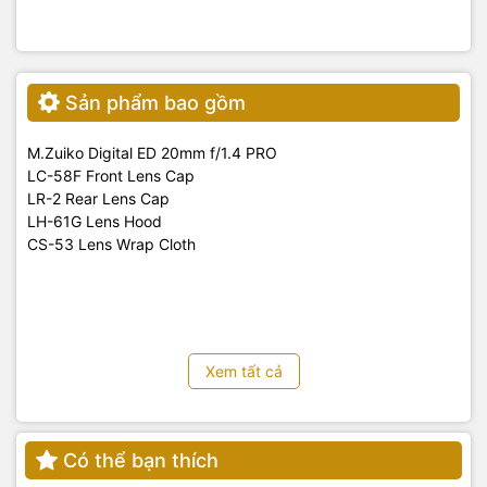
mang theo bên mình mọi lúc mọi nơi. Đồng thời, cấu trúc
chống bụi, chống văng nước và chống đóng băng
giúp
bạn yên tâm sáng tạo trong mọi điều kiện thời tiết, từ
những cơn mưa bất chợt đến môi trường khắc nghiệt.
Lấy Nét Nhanh Chóng và Êm Ái:
Ống kính được trang bị
Sản phẩm bao gồm
hệ thống lấy nét tự động chính xác và cực kỳ yên tĩnh,
giúp bạn không bỏ lỡ bất kỳ khoảnh khắc nào và lý
M.Zuiko Digital ED 20mm f/1.4 PRO
tưởng cho cả việc quay video mà không lo tiếng ồn.
LC-58F Front Lens Cap
LR-2 Rear Lens Cap
LH-61G Lens Hood
CS-53 Lens Wrap Cloth
Xem tất cả
Có thể bạn thích