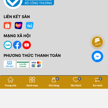
LIÊN KẾT SÀN
MẠNG XÃ HỘI
PHƯƠNG THỨC THANH TOÁN
0
0
0
Bản quyền thuộc về
Yến Tâm Camera
.
Trang chủ
Danh mục
Giỏ hàng
Yêu thích
So sánh
Cung cấp bởi
Sapo