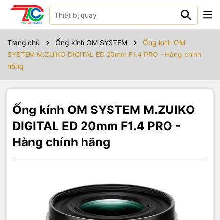
Sản phẩm bao gồm
M.Zuiko Digital ED 20mm f/1.4 PRO
Trang chủ
Ống kính OM SYSTEM
Ống kính OM
LC-58F Front Lens Cap
SYSTEM M.ZUIKO DIGITAL ED 20mm F1.4 PRO - Hàng chính
LR-2 Rear Lens Cap
hãng
LH-61G Lens Hood
CS-53 Lens Wrap Cloth
Ống kính OM SYSTEM M.ZUIKO
DIGITAL ED 20mm F1.4 PRO -
Hàng chính hãng