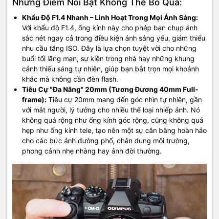
Những Điểm Nổi Bật Không Thể Bỏ Qua:
Khẩu Độ F1.4 Nhanh – Linh Hoạt Trong Mọi Ánh Sáng:
Với khẩu độ F1.4, ống kính này cho phép bạn chụp ảnh
sắc nét ngay cả trong điều kiện ánh sáng yếu, giảm thiểu
nhu cầu tăng ISO. Đây là lựa chọn tuyệt vời cho những
buổi tối lãng mạn, sự kiện trong nhà hay những khung
cảnh thiếu sáng tự nhiên, giúp bạn bắt trọn mọi khoảnh
khắc mà không cần đèn flash.
Tiêu Cự "Đa Năng" 20mm (Tương Đương 40mm Full-
frame):
Tiêu cự 20mm mang đến góc nhìn tự nhiên, gần
với mắt người, lý tưởng cho nhiều thể loại nhiếp ảnh. Nó
không quá rộng như ống kính góc rộng, cũng không quá
hẹp như ống kính tele, tạo nên một sự cân bằng hoàn hảo
cho các bức ảnh đường phố, chân dung môi trường,
phong cảnh nhẹ nhàng hay ảnh đời thường.