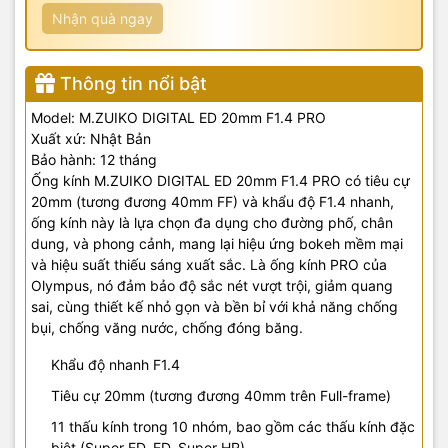
Nhận quà ngay
Thông tin nổi bật
Model: M.ZUIKO DIGITAL ED 20mm F1.4 PRO
Xuất xứ: Nhật Bản
Bảo hành: 12 tháng
Ống kính M.ZUIKO DIGITAL ED 20mm F1.4 PRO có tiêu cự
20mm (tương đương 40mm FF) và khẩu độ F1.4 nhanh,
ống kính này là lựa chọn đa dụng cho đường phố, chân
dung, và phong cảnh, mang lại hiệu ứng bokeh mềm mại
và hiệu suất thiếu sáng xuất sắc. Là ống kính PRO của
Olympus, nó đảm bảo độ sắc nét vượt trội, giảm quang
sai, cùng thiết kế nhỏ gọn và bền bỉ với khả năng chống
bụi, chống văng nước, chống đóng băng.
Khẩu độ nhanh F1.4
Tiêu cự 20mm (tương đương 40mm trên Full-frame)
11 thấu kính trong 10 nhóm, bao gồm các thấu kính đặc
biệt (Super ED, ED, Super HR)