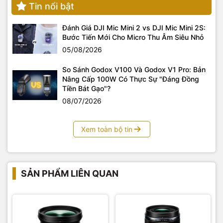
Tin nổi bật
Đánh Giá DJI Mic Mini 2 vs DJI Mic Mini 2S:
Bước Tiến Mới Cho Micro Thu Âm Siêu Nhỏ
05/08/2026
So Sánh Godox V100 Và Godox V1 Pro: Bản
Nâng Cấp 100W Có Thực Sự "Đáng Đồng
Tiền Bát Gạo"?
08/07/2026
Tại Sao Bạn Nên Sở Hữu M.ZUIKO DIGITAL ED
Xem toàn bộ tin
20mm F1.4 PRO?
Đa Năng Hoàn Hảo:
Nếu bạn chỉ muốn mang theo một
ống kính cho mọi tình huống, 20mm F1.4 PRO chính là lựa
chọn lý tưởng. Nó đủ linh hoạt để xử lý nhiều thể loại
SẢN PHẨM LIÊN QUAN
khác nhau mà không cần đổi ống kính.
Chất Lượng Chuyên Nghiệp Trong Thân Hình Nhỏ Gọn:
Bạn sẽ có được chất lượng hình ảnh đẳng cấp PRO mà
vẫn giữ được sự gọn nhẹ, cơ động của hệ thống Micro
Four Thirds.