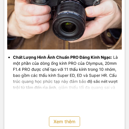
Chất Lượng Hình Ảnh Chuẩn PRO Đáng Kinh Ngạc:
Là
một phần của dòng ống kính PRO của Olympus, 20mm
F1.4 PRO được chế tạo với 11 thấu kính trong 10 nhóm,
bao gồm các thấu kính Super ED, ED và Super HR. Cấu
trúc quang học phức tạp này đảm bảo
độ sắc nét vượt
trội từ tâm đến rìa ảnh
, giảm thiểu tối đa quang sai và
viền tím. Lớp phủ ZERO Coating độc quyền giúp triệt tiêu
hiện tượng flare và bóng mờ, mang lại hình ảnh trong
trẻo, giàu chi tiết và màu sắc sống động.
Thiết Kế Nhỏ Gọn và Bền Bỉ Chuẩn PRO:
Mặc dù mang
lại hiệu suất vượt trội, ống kính này vẫn giữ được kích
Xem thêm
thước nhỏ gọn và trọng lượng nhẹ, hoàn hảo để bạn