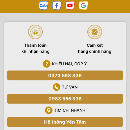
phẩm, ngoài trời, các sản phẩm, phụ kiện công nghệ hàng
chính hãng. Thiết bị hình ảnh Yến Tâm cũng là đơn vị
setup
trường quay
trọn gói, tư vấn và chuyển giao các công nghệ
trường quay ảo đến mọi khách hàng có nhu cầu.
Thanh toán
Cam kết
khi nhận hàng
hàng chính hãng
KHIẾU NẠI, GÓP Ý
0373 568 336
TƯ VẤN
0983 555 336
TÌM CHI NHÁNH
Hệ thống Yến Tâm