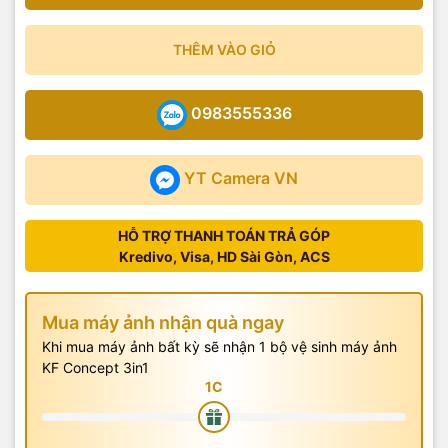
THÊM VÀO GIỎ
0983555336
YT Camera VN
HỖ TRỢ THANH TOÁN TRẢ GÓP
Kredivo, Visa, HD Sài Gòn, ACS
Mua máy ảnh nhận quà ngay
Khi mua máy ảnh bất kỳ sẽ nhận 1 bộ vệ sinh máy ảnh
KF Concept 3in1