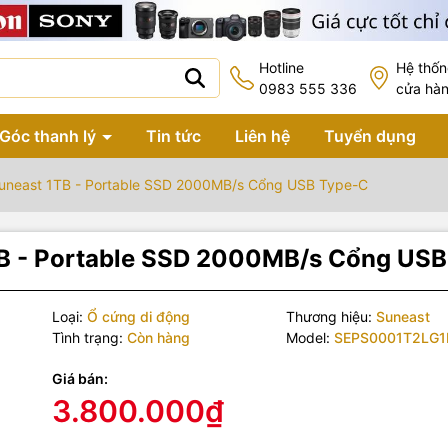
Hotline
Hệ thố
0983 555 336
cửa hà
Góc thanh lý
Tin tức
Liên hệ
Tuyển dụng
uneast 1TB - Portable SSD 2000MB/s Cổng USB Type-C
TB - Portable SSD 2000MB/s Cổng US
Loại:
Ổ cứng di động
Thương hiệu:
Suneast
Tình trạng:
Còn hàng
Model:
SEPS0001T2LG1
Giá bán:
3.800.000₫