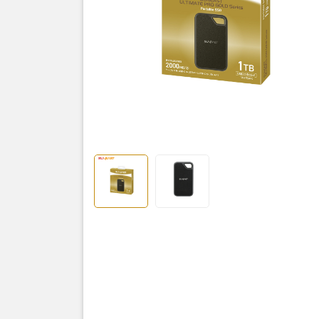
Sản
Suneast Po
USB-C sang
USB-C sang