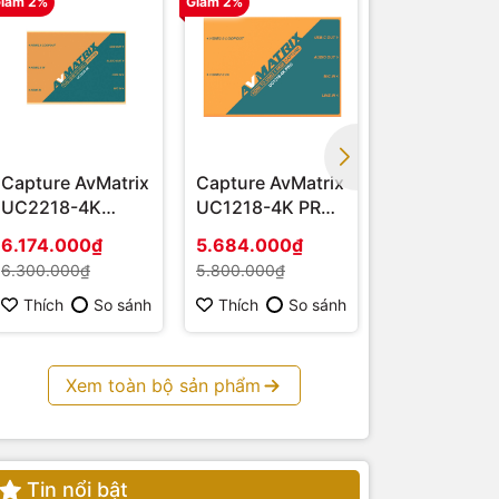
iảm 2%
Giảm 2%
Giảm 2%
Capture AvMatrix
Capture AvMatrix
Capture AvM
UC2218-4K
UC1218-4K PRO -
UC1218-4K
(HDMI – USB 3.1)
Hàng chính hãng
HDMI 4K - H
6.174.000₫
5.684.000₫
3.675.000₫
chính hãng
6.300.000₫
5.800.000₫
3.750.000₫
Thích
So sánh
Thích
So sánh
Thích
S
Xem toàn bộ sản phẩm
Tin nổi bật