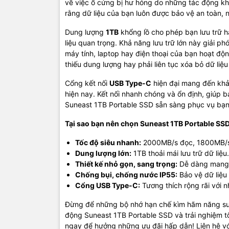
về việc ổ cứng bị hư hỏng do những tác động 
rằng dữ liệu của bạn luôn được bảo vệ an toàn, 
Dung lượng
1TB
khổng lồ cho phép bạn lưu trữ h
liệu quan trọng. Khả năng lưu trữ lớn này giải ph
máy tính, laptop hay điện thoại của bạn hoạt độ
thiếu dung lượng hay phải liên tục xóa bỏ dữ liệ
Cổng kết nối
USB Type-C
hiện đại mang đến khả 
hiện nay. Kết nối nhanh chóng và ổn định, giúp b
Suneast 1TB Portable SSD sẵn sàng phục vụ bạn
Tại sao bạn nên chọn Suneast 1TB Portable SS
Tốc độ siêu nhanh:
2000MB/s đọc, 1800MB/s
Dung lượng lớn:
1TB thoải mái lưu trữ dữ liệu.
Thiết kế nhỏ gọn, sang trọng:
Dễ dàng mang t
Chống bụi, chống nước IP55:
Bảo vệ dữ liệu 
Cổng USB Type-C:
Tương thích rộng rãi với nh
Đừng để những bộ nhớ hạn chế kìm hãm năng su
động Suneast 1TB Portable SSD và trải nghiệm t
ngay để hưởng những ưu đãi hấp dẫn! Liên hệ với 