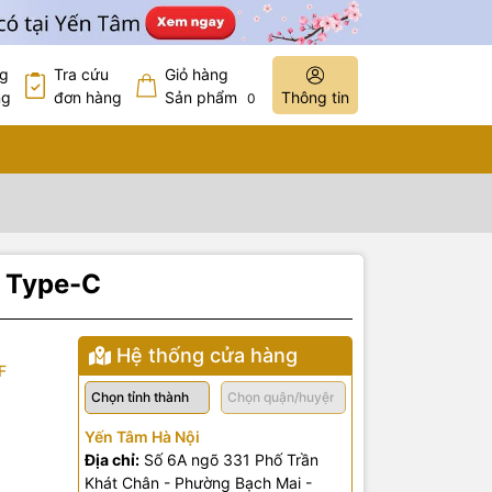
ng
Tra cứu
Giỏ hàng
ng
đơn hàng
Sản phẩm
Thông tin
0
B Type-C
Hệ thống cửa hàng
F
Yến Tâm Hà Nội
Địa chỉ:
Số 6A ngõ 331 Phố Trần
Khát Chân - Phường Bạch Mai -