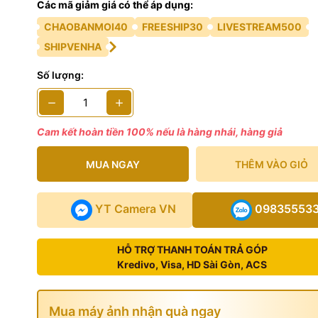
Các mã giảm giá có thể áp dụng:
 phẩm bao gồm
CHAOBANMOI40
FREESHIP30
LIVESTREAM500
rtable SSD 1TB
SHIPVENHA
 USB-C: Chiều dài 30cm, USB 3.2 Gen 2×2 (20Gbps)
Số lượng:
 USB-A: Chiều dài 40cm, USB 3.2 Gen 1 (5Gbps)
Cam kết hoàn tiền 100% nếu là hàng nhái, hàng giả
MUA NGAY
THÊM VÀO GIỎ
YT Camera VN
09835553
HỖ TRỢ THANH TOÁN TRẢ GÓP
Kredivo, Visa, HD Sài Gòn, ACS
Mua máy ảnh nhận quà ngay