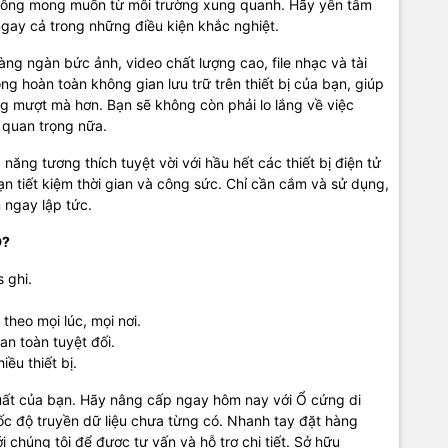
không mong muốn từ môi trường xung quanh. Hãy yên tâm
ngay cả trong những điều kiện khắc nghiệt.
àng ngàn bức ảnh, video chất lượng cao, file nhạc và tài
óng hoàn toàn không gian lưu trữ trên thiết bị của bạn, giúp
ng mượt mà hơn. Bạn sẽ không còn phải lo lắng về việc
u quan trọng nữa.
năng tương thích tuyệt vời với hầu hết các thiết bị điện tử
ạn tiết kiệm thời gian và công sức. Chỉ cần cắm và sử dụng,
 ngay lập tức.
D?
 ghi.
heo mọi lúc, mọi nơi.
an toàn tuyệt đối.
iều thiết bị.
ất của bạn. Hãy nâng cấp ngay hôm nay với Ổ cứng di
ốc độ truyền dữ liệu chưa từng có. Nhanh tay đặt hàng
chúng tôi để được tư vấn và hỗ trợ chi tiết. Sở hữu