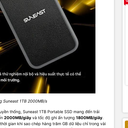
G
ng Suneast 1TB 2000MB/s
ruyền thống, Suneast 1TB Portable SSD mang đến trải
ến
2000MB/giây
và tốc độ ghi ấn tượng
1800MB/giây
.
hời gian khi sao chép hàng trăm GB dữ liệu chỉ trong vài