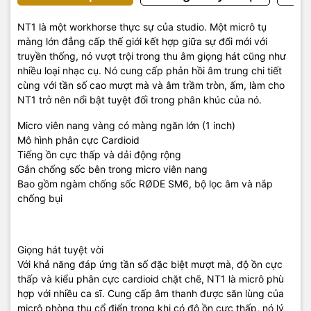
NT1 là một workhorse thực sự của studio. Một micrô tụ
màng lớn đẳng cấp thế giới kết hợp giữa sự đổi mới với
truyền thống, nó vượt trội trong thu âm giọng hát cũng như
nhiều loại nhạc cụ. Nó cung cấp phản hồi âm trung chi tiết
cùng với tần số cao mượt mà và âm trầm tròn, ấm, làm cho
NT1 trở nên nổi bật tuyệt đối trong phân khúc của nó.
Micro viên nang vàng có màng ngăn lớn (1 inch)
Mô hình phân cực Cardioid
Tiếng ồn cực thấp và dải động rộng
Gắn chống sốc bên trong micro viên nang
Bao gồm ngàm chống sốc RØDE SM6, bộ lọc âm và nắp
chống bụi
Giọng hát tuyệt vời
Với khả năng đáp ứng tần số đặc biệt mượt mà, độ ồn cực
thấp và kiểu phân cực cardioid chặt chẽ, NT1 là micrô phù
hợp với nhiều ca sĩ. Cung cấp âm thanh được săn lùng của
micrô phòng thu cổ điển trong khi có độ ồn cực thấp, nó lý