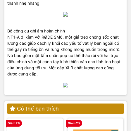
thanh nhẹ nhàng.
Bộ công cụ ghi âm hoàn chỉnh
NT1-A đi kèm với RØDE SM6, một giá treo chống sốc chất
lượng cao giúp cách ly khỏi các yếu tố vật lý bên ngoài có
thể gây ra tiếng ồn và rung không mong muốn trong micrô.
Nó bao gồm một tấm chắn pop có thể tháo rời với hai trục
điều chỉnh và một cánh tay kính thiên văn cho tính linh hoạt
của ứng dụng tối ưu. Một cáp XLR chất lượng cao cũng
được cung cấp.
Có thể bạn thích
Giảm 2%
Giảm 2%
G