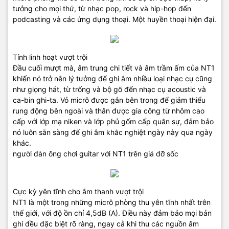
tưởng cho mọi thứ, từ nhạc pop, rock và hip-hop đến
podcasting và các ứng dụng thoại. Một huyền thoại hiện đại.
Tính linh hoạt vượt trội
Đầu cuối mượt mà, âm trung chi tiết và âm trầm ấm của NT1
khiến nó trở nên lý tưởng để ghi âm nhiều loại nhạc cụ cũng
như giọng hát, từ trống và bộ gõ đến nhạc cụ acoustic và
ca-bin ghi-ta. Vỏ micrô được gắn bên trong để giảm thiểu
rung động bên ngoài và thân được gia công từ nhôm cao
cấp với lớp mạ niken và lớp phủ gốm cấp quân sự, đảm bảo
nó luôn sẵn sàng để ghi âm khắc nghiệt ngày này qua ngày
khác.
người đàn ông chơi guitar với NT1 trên giá đỡ sốc
Cực kỳ yên tĩnh cho âm thanh vượt trội
NT1 là một trong những micrô phòng thu yên tĩnh nhất trên
thế giới, với độ ồn chỉ 4,5dB (A). Điều này đảm bảo mọi bản
ghi đều đặc biệt rõ ràng, ngay cả khi thu các nguồn âm