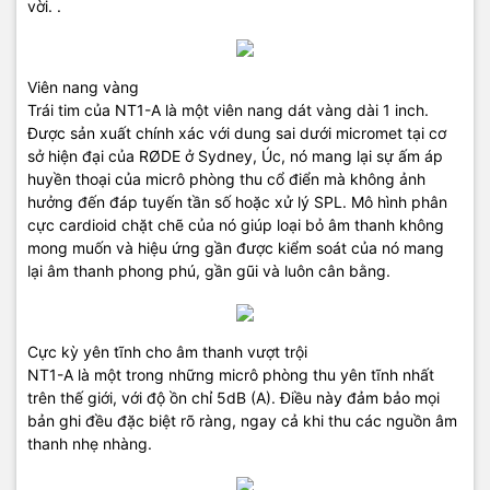
vời. .
Viên nang vàng
Trái tim của NT1-A là một viên nang dát vàng dài 1 inch.
Được sản xuất chính xác với dung sai dưới micromet tại cơ
sở hiện đại của RØDE ở Sydney, Úc, nó mang lại sự ấm áp
huyền thoại của micrô phòng thu cổ điển mà không ảnh
hưởng đến đáp tuyến tần số hoặc xử lý SPL. Mô hình phân
cực cardioid chặt chẽ của nó giúp loại bỏ âm thanh không
mong muốn và hiệu ứng gần được kiểm soát của nó mang
lại âm thanh phong phú, gần gũi và luôn cân bằng.
Cực kỳ yên tĩnh cho âm thanh vượt trội
NT1-A là một trong những micrô phòng thu yên tĩnh nhất
trên thế giới, với độ ồn chỉ 5dB (A). Điều này đảm bảo mọi
bản ghi đều đặc biệt rõ ràng, ngay cả khi thu các nguồn âm
thanh nhẹ nhàng.