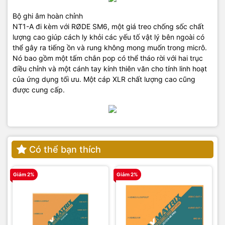
Bộ ghi âm hoàn chỉnh
NT1-A đi kèm với RØDE SM6, một giá treo chống sốc chất
lượng cao giúp cách ly khỏi các yếu tố vật lý bên ngoài có
thể gây ra tiếng ồn và rung không mong muốn trong micrô.
Nó bao gồm một tấm chắn pop có thể tháo rời với hai trục
điều chỉnh và một cánh tay kính thiên văn cho tính linh hoạt
của ứng dụng tối ưu. Một cáp XLR chất lượng cao cũng
được cung cấp.
Có thể bạn thích
Giảm 2%
Giảm 2%
G