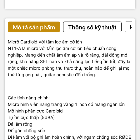
Mô tả sản phẩm
Thông số kỹ thuật
Hướ
Micrô Cardioid với tấm lọc âm cỡ lớn
NT1-A là micrô với tấm lọc âm cỡ lớn tiêu chuẩn công
nghiệp. Mang đến chất âm ấm áp và rõ ràng, dải động mở
rộng, khả năng SPL cao và khả năng lọc tiếng ồn tốt, đây là
một chiếc micro phòng thu thực thụ, hoàn hảo để ghi lại mọi
thứ từ giọng hát, guitar acoustic đến trống.
Các tính năng chính:
Micro hình viên nang tráng vàng 1 inch có màng ngăn lớn
Mô hình phân cực Cardioid
Tự ồn cực thấp (5dBA)
Dải âm rộng
Đế gắn chống sốc
Đi kèm với bộ ghi âm hoàn chỉnh, với ngàm chống sốc RØDE