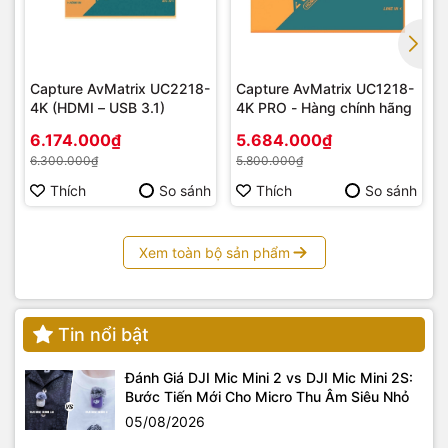
Capture AvMatrix UC2218-
Capture AvMatrix UC1218-
4K (HDMI – USB 3.1)
4K PRO - Hàng chính hãng
6.174.000₫
5.684.000₫
6.300.000₫
5.800.000₫
Thích
So sánh
Thích
So sánh
Xem toàn bộ sản phẩm
Tin nổi bật
Đánh Giá DJI Mic Mini 2 vs DJI Mic Mini 2S:
Bước Tiến Mới Cho Micro Thu Âm Siêu Nhỏ
05/08/2026