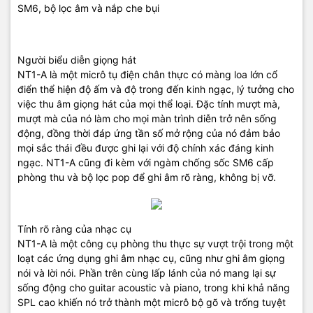
SM6, bộ lọc âm và nắp che bụi
Người biểu diễn giọng hát
NT1-A là một micrô tụ điện chân thực có màng loa lớn cổ
điển thể hiện độ ấm và độ trong đến kinh ngạc, lý tưởng cho
việc thu âm giọng hát của mọi thể loại. Đặc tính mượt mà,
mượt mà của nó làm cho mọi màn trình diễn trở nên sống
động, đồng thời đáp ứng tần số mở rộng của nó đảm bảo
mọi sắc thái đều được ghi lại với độ chính xác đáng kinh
ngạc. NT1-A cũng đi kèm với ngàm chống sốc SM6 cấp
phòng thu và bộ lọc pop để ghi âm rõ ràng, không bị vỡ.
Tính rõ ràng của nhạc cụ
NT1-A là một công cụ phòng thu thực sự vượt trội trong một
loạt các ứng dụng ghi âm nhạc cụ, cũng như ghi âm giọng
nói và lời nói. Phần trên cùng lấp lánh của nó mang lại sự
sống động cho guitar acoustic và piano, trong khi khả năng
SPL cao khiến nó trở thành một micrô bộ gõ và trống tuyệt