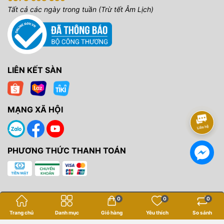
Tất cả các ngày trong tuần (Trừ tết Âm Lịch)
LIÊN KẾT SÀN
MẠNG XÃ HỘI
PHƯƠNG THỨC THANH TOÁN
0
0
0
Bản quyền thuộc về
Yến Tâm Camera
.
Trang chủ
Danh mục
Giỏ hàng
Yêu thích
So sánh