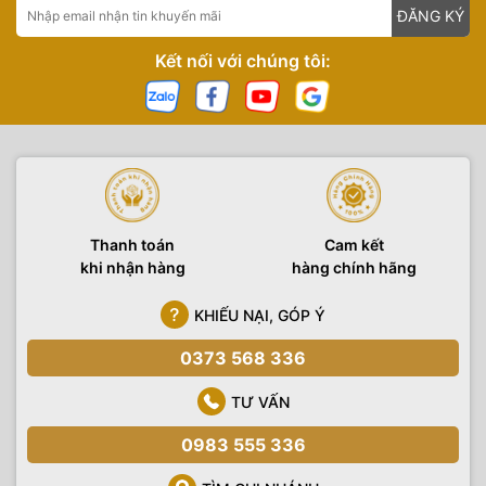
ĐĂNG KÝ
Kết nối với chúng tôi:
Thanh toán
Cam kết
khi nhận hàng
hàng chính hãng
KHIẾU NẠI, GÓP Ý
0373 568 336
TƯ VẤN
0983 555 336