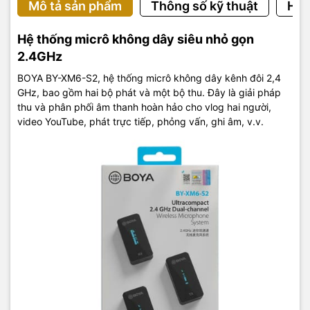
Mô tả sản phẩm
Thông số kỹ thuật
Hướ
Hệ thống micrô không dây siêu nhỏ gọn
2.4GHz
BOYA BY-XM6-S2, hệ thống micrô không dây kênh đôi 2,4
GHz, bao gồm hai bộ phát và một bộ thu. Đây là giải pháp
thu và phân phối âm thanh hoàn hảo cho vlog hai người,
video YouTube, phát trực tiếp, phỏng vấn, ghi âm, v.v.