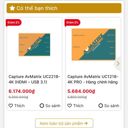
Có thể bạn thích
Giảm 2%
Giảm 2%
G
Capture AvMatrix UC2218-
Capture AvMatrix UC1218-
4K (HDMI – USB 3.1)
4K PRO - Hàng chính hãng
6.174.000₫
5.684.000₫
6.300.000₫
5.800.000₫
Thích
So sánh
Thích
So sánh
Xem toàn bộ sản phẩm