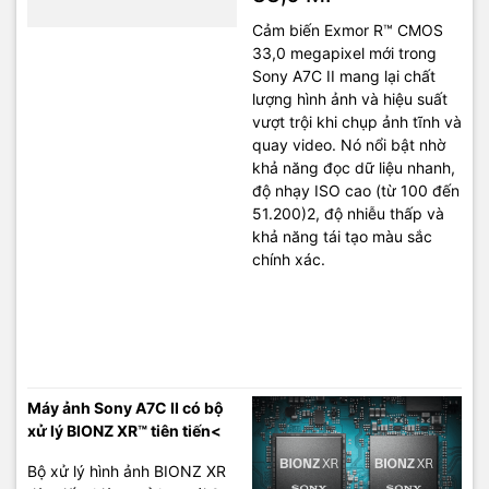
Cảm biến Exmor R™ CMOS
33,0 megapixel mới trong
Sony A7C II mang lại chất
lượng hình ảnh và hiệu suất
vượt trội khi chụp ảnh tĩnh và
quay video. Nó nổi bật nhờ
khả năng đọc dữ liệu nhanh,
độ nhạy ISO cao (từ 100 đến
51.200)2, độ nhiễu thấp và
khả năng tái tạo màu sắc
chính xác.
Máy ảnh Sony A7C II có bộ
xử lý BIONZ XR™ tiên tiến<
Bộ xử lý hình ảnh BIONZ XR