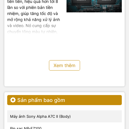
tiên tiến, hiệu quả hơn tới 8
lần so với phiên bản tiền
nhiệm, giúp tăng tốc độ và
mở rộng khả năng xử lý ảnh
và video. Nó cung cấp sự
chuyển tông màu tự nhiên,
màu sắc trung thực, độ nhiễu
thấp, hình ảnh đẹp hơn và
thao tác menu nhanh hơn.
Xem thêm
Phơi sáng màu sắc
chính xác
Sản phẩm bao gồm
Nhờ bộ xử lý hình ảnh mới
nhất và thuật toán AE tiên
Máy ảnh Sony Alpha A7C II (Body)
tiến, máy ảnh kỹ thuật số
Sony A7C II phát hiện các
Pin sạc NP-FZ100