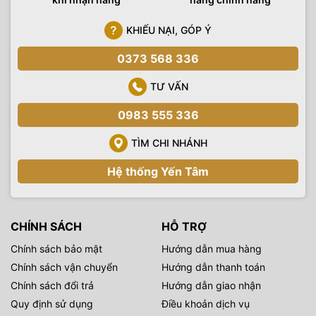
mount – sáng tạo
KHIẾU NẠI, GÓP Ý
không giới hạn
Máy ảnh kỹ thuật số Sony
0373 568 336
A7C II tương thích với dòng
ống kính E-mount tiên tiến về
TƯ VẤN
mặt quang học của Sony,
0983 555 336
bao gồm dòng G Master™,
kết hợp độ phân giải đáng
TÌM CHI NHÁNH
kinh ngạc với hiệu ứng mờ
nhòe đặc biệt và G Lens™,
Hệ thống Yến Tâm
mang lại hình ảnh rực rỡ và
hiệu ứng mờ nhòe mượt mà.
Những ống kính nhỏ gọn và
nhẹ này có nhiều ứng dụng
CHÍNH SÁCH
HỖ TRỢ
trong chụp ảnh và quay
Chính sách bảo mật
Hướng dẫn mua hàng
phim.
Chính sách vận chuyển
Hướng dẫn thanh toán
Chính sách đổi trả
Hướng dẫn giao nhận
Quy định sử dụng
Điều khoản dịch vụ