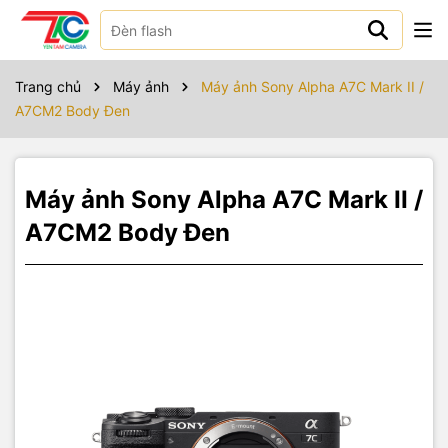
Sản phẩm bao gồm
Máy ảnh Sony Alpha A7C II (Body)
Trang chủ
Máy ảnh
Máy ảnh Sony Alpha A7C Mark II /
A7CM2 Body Đen
Pin sạc NP-FZ100
Dây đeo vai
Máy ảnh Sony Alpha A7C Mark II /
Nắp body
A7CM2 Body Đen
Nắp cổng hotshoe