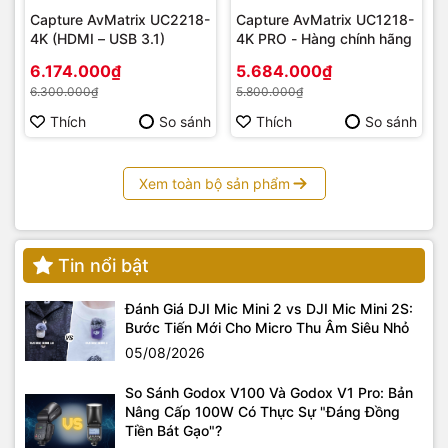
có thể được sử dụng trực
Capture AvMatrix UC2218-
Capture AvMatrix UC1218-
tiếp hoặc bằng cách điều
4K (HDMI – USB 3.1)
4K PRO - Hàng chính hãng
chỉnh tám thông số như độ
6.174.000₫
5.684.000₫
tương phản, độ bão hòa và
bóng để tạo ra những bức
6.300.000₫
5.800.000₫
ảnh và video hấp dẫn trong
Thích
So sánh
Thích
So sánh
máy ảnh mà không cần xử lý
hậu kỳ thêm.
Xem toàn bộ sản phẩm
Tin nổi bật
Nhiều cài đặt chất
Đánh Giá DJI Mic Mini 2 vs DJI Mic Mini 2S:
lượng và kích thước
Bước Tiến Mới Cho Micro Thu Âm Siêu Nhỏ
ảnh RAW khác nhau
05/08/2026
– Sony A7C II
So Sánh Godox V100 Và Godox V1 Pro: Bản
Nén ảnh RAW không mất dữ
Nâng Cấp 100W Có Thực Sự "Đáng Đồng
Tiền Bát Gạo"?
liệu giúp giảm kích thước tệp