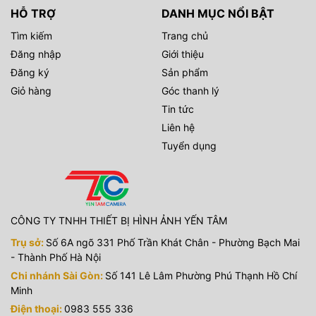
HỖ TRỢ
DANH MỤC NỔI BẬT
Tìm kiếm
Trang chủ
Đăng nhập
Giới thiệu
Đăng ký
Sản phẩm
Giỏ hàng
Góc thanh lý
Máy ảnh Sony A7C II – Sản xuất video hiệu quả
Tin tức
Liên hệ
Tuyển dụng
CÔNG TY TNHH THIẾT BỊ HÌNH ẢNH YẾN TÂM
Trụ sở:
Số 6A ngõ 331 Phố Trần Khát Chân - Phường Bạch Mai
Công nghệ biến tầm nhìn sáng tạo của bạn thành hiện
- Thành Phố Hà Nội
thực
Chi nhánh Sài Gòn:
Số 141 Lê Lâm Phường Phú Thạnh Hồ Chí
Sony A7C II cho phép bạn quay video chất lượng cao mọi
Minh
lúc mọi nơi. Nó cho phép bạn quay ở 4K 60p/50p, mang lại
Điện thoại:
0983 555 336
cho hình ảnh của bạn vẻ điện ảnh với cấu hình S-Cinetone™