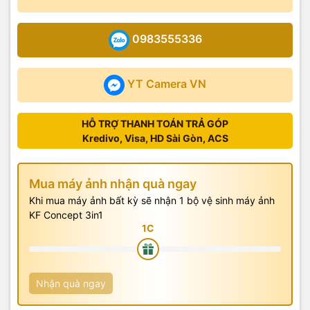
0983555336
YT Camera VN
HỖ TRỢ THANH TOÁN TRẢ GÓP
Kredivo, Visa, HD Sài Gòn, ACS
Mua máy ảnh nhận quà ngay
Khi mua máy ảnh bất kỳ sẽ nhận 1 bộ vệ sinh máy ảnh
KF Concept 3in1
Nhận quà ngay