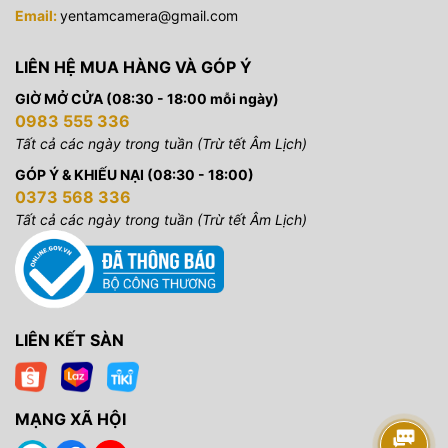
Email:
yentamcamera@gmail.com
và sử dụng các đường cong logarit để hỗ trợ quá trình hậu
kỳ. Và tất cả điều này nằm trong một thân máy cực kỳ nhỏ,
nhẹ cũng có thể hoạt động trên gimbal hoặc trên máy bay
LIÊN HỆ MUA HÀNG VÀ GÓP Ý
không người lái.
GIỜ MỞ CỬA (08:30 - 18:00 mỗi ngày)
0983 555 336
Tất cả các ngày trong tuần (Trừ tết Âm Lịch)
GÓP Ý & KHIẾU NẠI (08:30 - 18:00)
0373 568 336
Tất cả các ngày trong tuần (Trừ tết Âm Lịch)
Quay video hoàn hảo ở độ
S-Cinetone™: dễ dàng tạo ra
phân giải lên tới 4K
hiệu ứng điện ảnh
60p/50p – A7C II
Dựa trên công nghệ màu
LIÊN KẾT SÀN
A7C II hỗ trợ quay video 4K
tương tự như các máy ảnh
60p/50p với khả năng đọc
Cinema Line nổi tiếng của
pixel riêng lẻ. Bộ xử lý BIONZ
Sony, cấu hình S-Cinetone
MẠNG XÃ HỘI
XR mới nhất và dải động
mang lại tông màu tầm trung
rộng đảm bảo chụp ảnh các
tự nhiên cần thiết cho làn da