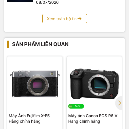
mà không ảnh hưởng đến
08/07/2026
chất lượng hình ảnh. Ở chế
độ chụp liên tục, máy ảnh có
Xem toàn bộ tin
thể chụp tối đa 27 ảnh ở định
dạng này. Người dùng có
thể chọn từ ba kích cỡ hình
ảnh được nén không mất dữ
SẢN PHẨM LIÊN QUAN
liệu (S/M/L). Đối với hình ảnh
JPEG và HEIF, cài đặt chất
lượng “Light” có sẵn để tạo
các tệp có ít dữ liệu hơn.
Ổn định hình ảnh quang
Mới
học 5 trục tiên tiến
Máy Ảnh Fujifilm X-E5 -
Máy ảnh Canon EOS R6 V -
Mô-đun ổn định hình ảnh
Hàng chính hãng
Hàng chính hãng
chính xác của A7C II, cảm