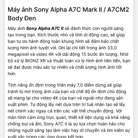
Máy ảnh Sony Alpha A7C Mark II / A7CM2
Body Đen
Máy ảnh
Sony Alpha A7C II
sẽ đánh thức con người sáng
tạo trong bạn. Kích thước nhỏ và tính di động cao, sẽ giúp
bạn tự do hành động toàn khung hình sẽ đảm bảo chất
lượng hình ảnh tuyệt vời. Ghi lại chi tiết trong ảnh 33,0
megapixel và video 4K với dải động 15 bước ấn tượng. Nhờ
bộ xử lý BIONZ XR và thuật toán xử lý hình ảnh tiên tiến, bạn
sẽ đạt được màu sắc tự nhiên và chất lượng hình ảnh tốt
hơn.
Tính năng ổn định trong thân máy 7,0 điểm dừng sẽ giúp
tránh bị mờ trong ảnh của bạn và chế độ ổn định chủ động
sẽ mang lại cho video 4K của bạn vẻ ngoài như đang sản
xuất phim. Tự động lấy nét dựa trên trí tuệ nhân tạo sẽ lấy
nét chính xác ngay cả trên các vật thể chuyển động. Với
màn hình cảm ứng trực quan, thiết kế tiện dụng và khả năng
chống bụi và ẩm, Sony A7C II là sự lựa chọn hoàn hảo cho
những người sáng tạo làm việc hay di chuyển và tìm kiếm sự
xuất sắc trong các ứng dụng kết hợp.