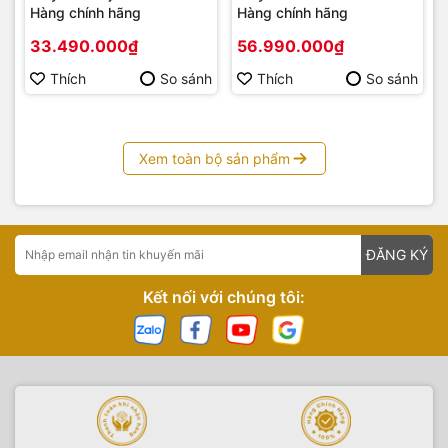
Hàng chính hãng
Hàng chính hãng
33.490.000₫
56.990.000₫
Thích
So sánh
Thích
So sánh
Xem toàn bộ sản phẩm
Sony tích hợp vào chiếc Máy ảnh Mirorless của mình hệ
thống ổn định hình ảnh SteadyShot INSIDE 5 trục giúp giảm
rung hiệu quả tới 5 điểm, bù cho 5 loại rung máy khác nhau
mà bạn gặp phải khi chụp ảnh và quay video. Điều này cho
ĐĂNG KÝ
phép người dùng tự tin sử dụng bất kỳ ống kính nào, thậm
chí cả ống kính không có chống rung mà không gặp phải
Kết nối với chúng tôi:
hiện tượng mờ do rung máy.
Quay video UHD 4K ở định dạng XAVC S