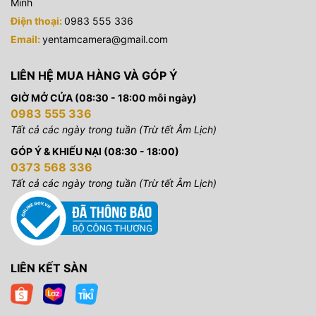
Minh
Điện thoại:
0983 555 336
Sản phẩm được bán với giá ưu đãi tại
Yến Tâm Camera
, liên
hệ hotline
0983555336
để có giá tốt nhất .
Email:
yentamcamera@gmail.com
Yến Tâm Camera
chuyên cung cấp các loại máy ảnh, máy
quay phim, các loại đèn phục vụ quay phim, chụp ảnh sản
LIÊN HỆ MUA HÀNG VÀ GÓP Ý
phẩm, ngoài trời, các sản phẩm, phụ kiện công nghệ hàng
chính hãng. Thiết bị hình ảnh Yến Tâm cũng là đơn vị
setup
GIỜ MỞ CỬA (08:30 - 18:00 mỗi ngày)
trường quay
trọn gói, tư vấn và chuyển giao các công nghệ
0983 555 336
trường quay ảo đến mọi khách hàng có nhu cầu.
Tất cả các ngày trong tuần (Trừ tết Âm Lịch)
GÓP Ý & KHIẾU NẠI (08:30 - 18:00)
0373 568 336
Tất cả các ngày trong tuần (Trừ tết Âm Lịch)
LIÊN KẾT SÀN