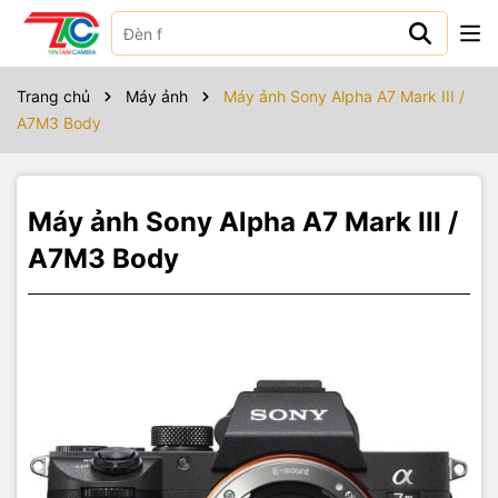
Sản phẩm bao gồm
Sony Alpha a7 III Body
Trang chủ
Máy ảnh
Máy ảnh Sony Alpha A7 Mark III /
01 Pin NP-FZ100 (2280mAh)
A7M3 Body
Sony AC Adapter
Micro-USB Cable
Accessory Shoe Cap
Eyepiece Cup
Máy ảnh Sony Alpha A7 Mark III /
Shoulder Strap
User manuals
A7M3 Body