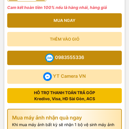
Cam kết hoàn tiền 100% nếu là hàng nhái, hàng giả
MUA NGAY
THÊM VÀO GIỎ
0983555336
YT Camera VN
HỖ TRỢ THANH TOÁN TRẢ GÓP
Kredivo, Visa, HD Sài Gòn, ACS
Mua máy ảnh nhận quà ngay
Khi mua máy ảnh bất kỳ sẽ nhận 1 bộ vệ sinh máy ảnh