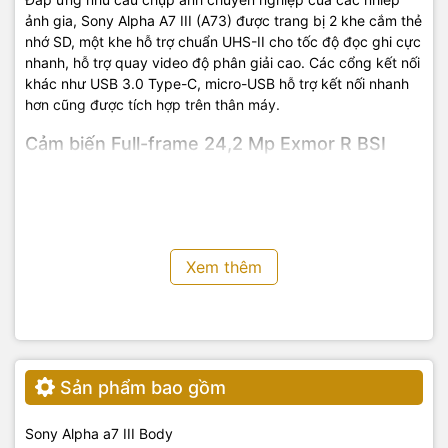
ảnh gia, Sony Alpha A7 III (A73) được trang bị 2 khe cắm thẻ
nhớ SD, một khe hỗ trợ chuẩn UHS-II cho tốc độ đọc ghi cực
nhanh, hỗ trợ quay video độ phân giải cao. Các cổng kết nối
khác như USB 3.0 Type-C, micro-USB hỗ trợ kết nối nhanh
hơn cũng được tích hợp trên thân máy.
Cảm biến Full-frame 24,2 Mp Exmor R BSI
CMOS và Bộ xử lý hình ảnh BIONZ X
Xem thêm
Sản phẩm bao gồm
Sony Alpha a7 III Body
Với thiết kế chiếu sáng ngược, cảm biến Full-frame Exmor R