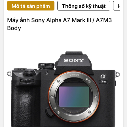
Mô tả sản phẩm
Thông số kỹ thuật
Hướ
Máy ảnh Sony Alpha A7 Mark III / A7M3
Body