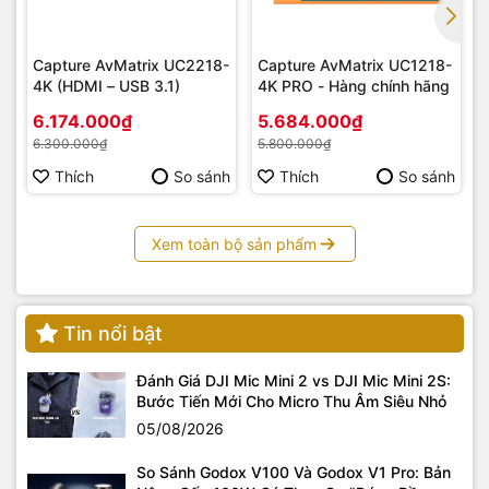
cực kỳ nhanh chóng. Sử dụng AF-C, hệ thống sẽ luôn luôn
ưu tiên lấy nét vào mắt người và mắt động vật ngay cả khi
đối tượng cúi mặt xuống hay chỉ lộ diện một phần khuôn
Capture AvMatrix UC2218-
Capture AvMatrix UC1218-
mặt.
4K (HDMI – USB 3.1)
4K PRO - Hàng chính hãng
6.174.000₫
5.684.000₫
6.300.000₫
5.800.000₫
Thích
So sánh
Thích
So sánh
Xem toàn bộ sản phẩm
Tin nổi bật
Đánh Giá DJI Mic Mini 2 vs DJI Mic Mini 2S:
Bước Tiến Mới Cho Micro Thu Âm Siêu Nhỏ
Hệ thống 4D Focus được trang bị trên máy cho phép chụp
05/08/2026
chủ thể chuyển động nhanh với độ sắc nét đến từng chi tiết,
So Sánh Godox V100 Và Godox V1 Pro: Bản
mang lại hiệu suất cải thiện tốc độ lên gấp đôi so với thế hệ