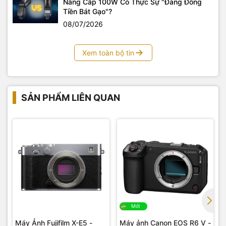
Nâng Cấp 100W Có Thực Sự "Đáng Đồng
trước.
Tiền Bát Gạo"?
Không những vậy, Sony A7 III còn sở hữu những tính năng
08/07/2026
tiên tiến được mang từ dòng A9 xuống như dò tìm chuyển
động phức tạp của chủ thể, cũng như dự đoán chuyển động
Xem toàn bộ tin
chính xác hơn làm cho chiếc máy này thực sự hoàn hảo
trong tầm giá của nó.
Ổn định hình ảnh 5 trục SteadyShot trên
Sony A7 III
SẢN PHẨM LIÊN QUAN
Mới
Máy Ảnh Fujifilm X-E5 -
Máy ảnh Canon EOS R6 V -