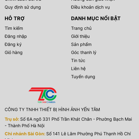
cũng được trang bị trên chiếc máy này, những thước phim
Quy định sử dụng
Điều khoản dịch vụ
quay ở chế độ HLG sẽ hiển thị cực kỳ sống động, giúp cân
HỖ TRỢ
DANH MỤC NỔI BẬT
bằng các vùng bị cháy sáng hoặc thiếu sáng và làm nổi bật
từng chi tiết mà không cần chỉnh màu.
Tìm kiếm
Trang chủ
Đăng nhập
Giới thiệu
Truyền ảnh không dây qua Wifi và Bluetooth
Đăng ký
Sản phẩm
Giỏ hàng
Góc thanh lý
Tin tức
Liên hệ
Tuyển dụng
CÔNG TY TNHH THIẾT BỊ HÌNH ẢNH YẾN TÂM
Sony A7 III sở hữu các modul Wifi và Bluetooth giúp bạn có
Trụ sở:
Số 6A ngõ 331 Phố Trần Khát Chân - Phường Bạch Mai
thể dễ dàng chuyển hình ảnh đã chụp sang smartphone và
- Thành Phố Hà Nội
các thiết bị di động khác để chia sẻ lên mạng xã hội thông
Chi nhánh Sài Gòn:
Số 141 Lê Lâm Phường Phú Thạnh Hồ Chí
qua app PlayMemories Mobile trên Appstore hoặc CHplay.