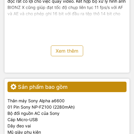
đọc rất có lợi cho việc quay video. Kết hợp bộ xử lý hình ảnh
BIONZ X cũng giúp đạt tốc độ chụp liên tục 11 fps/s với AF
và AE và cho phép ghi 16 bit với đầu ra tệp thô 14 bit cho
thang màu và tông màu rộng hơn.
Xem thêm
Sản phẩm bao gồm
Thân máy Sony Alpha a6600
01 Pin Sony NP-FZ100 (2280mAh)
Bộ đổi nguồn AC của Sony
Cáp Micro-USB
Dây đeo vai
Mũ giày phụ kiện