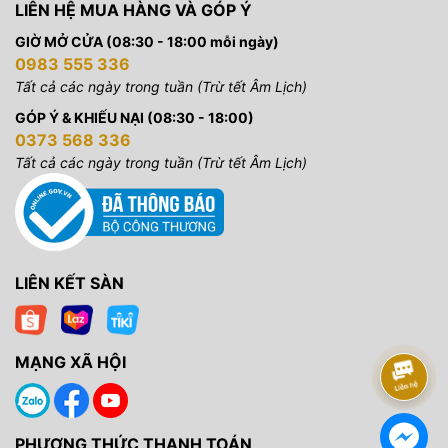
LIÊN HỆ MUA HÀNG VÀ GÓP Ý
Pin trên Sony A6600
GIỜ MỞ CỬA (08:30 - 18:00 mỗi ngày)
0983 555 336
Máy sử dụng Pin lithium-ion mới NP-FZ100 được đánh giá
Tất cả các ngày trong tuần (Trừ tết Âm Lịch)
cho khoảng 810 ảnh mỗi lần sạc khi chụp qua màn hình LCD
hoặc 720 ảnh khi dùng kính ngắm EVF. Gần gấp đôi so với
GÓP Ý & KHIẾU NẠI (08:30 - 18:00)
các thế hệ trước, đây là một sự cải tiến được Sony nhấn
0373 568 336
mạnh trên A6600.
Tất cả các ngày trong tuần (Trừ tết Âm Lịch)
LIÊN KẾT SÀN
MẠNG XÃ HỘI
PHƯƠNG THỨC THANH TOÁN