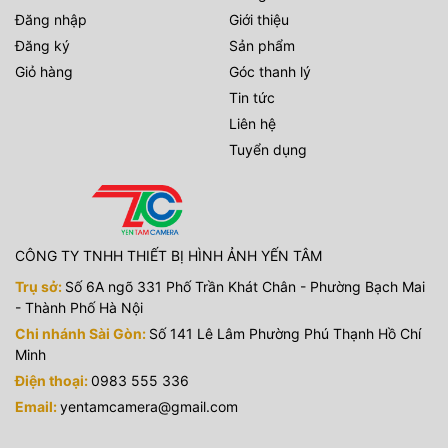
các cổng 3.5mm, headphone , HDMI hỗ trợ quay video và
Đăng nhập
Giới thiệu
thu âm tốt hơn.
Đăng ký
Sản phẩm
Giỏ hàng
Góc thanh lý
Tin tức
Liên hệ
Tuyển dụng
CÔNG TY TNHH THIẾT BỊ HÌNH ẢNH YẾN TÂM
Trụ sở:
Số 6A ngõ 331 Phố Trần Khát Chân - Phường Bạch Mai
- Thành Phố Hà Nội
Chi nhánh Sài Gòn:
Số 141 Lê Lâm Phường Phú Thạnh Hồ Chí
Minh
Điện thoại:
0983 555 336
Email:
yentamcamera@gmail.com