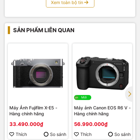
Xem toàn bộ tin
SẢN PHẨM LIÊN QUAN
Hệ thống ổn định hình ảnh SteadyShot
Mới
INSIDE 5
Máy Ảnh Fujifilm X-E5 -
Máy ảnh Canon EOS R6 V -
Hệ thống ổn định hình ảnh SteadyShot INSIDE 5 trục vẫn
Hàng chính hãng
Hàng chính hãng
được duy trì và phát triển trên A6600 (ILCE-6600 / ILCE-
33.490.000₫
56.990.000₫
6600M) cho khả năng bù cho 5 loại rung máy khác nhau mà
bạn có thể gặp phải khi chụp ảnh và quay video.
Thích
So sánh
Thích
So sánh