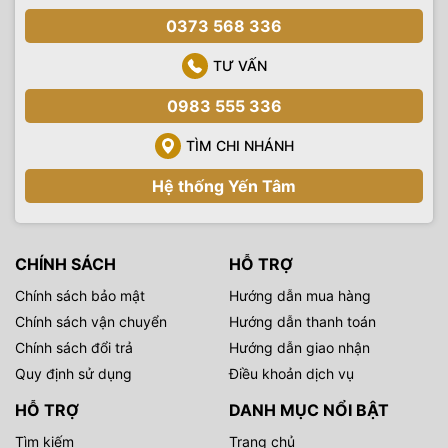
Sony alpha A6600 có thể quay video UHD 4K/30p dựa trên
0373 568 336
vùng ghi Super 35mm cho độ phân giải lên tới 6K cho chất
lượng cao hơn nhờ giảm moiré và răng cưa.
TƯ VẤN
0983 555 336
TÌM CHI NHÁNH
Hệ thống Yến Tâm
CHÍNH SÁCH
HỖ TRỢ
Chính sách bảo mật
Hướng dẫn mua hàng
Chính sách vận chuyển
Hướng dẫn thanh toán
Chính sách đổi trả
Hướng dẫn giao nhận
Quy định sử dụng
Điều khoản dịch vụ
Máy cũng có thể quay Full HD 1080p lên tới 120 khung hình
HỖ TRỢ
DANH MỤC NỔI BẬT
/ giây và cả hai độ phân giải đều sử dụng định dạng XAVC S
Tìm kiếm
Trang chủ
100 Mbps với chất lượng 4: 2: 0. Thân máy được trang bị