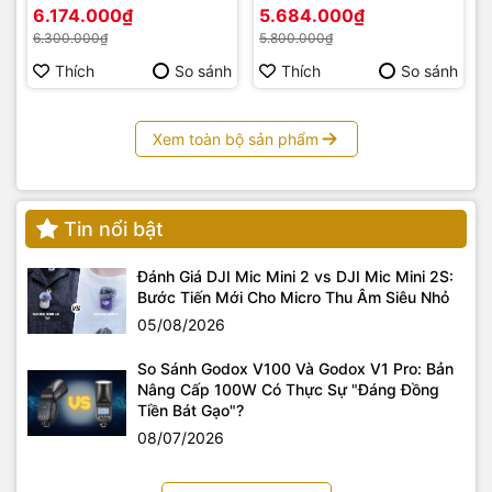
6.174.000₫
5.684.000₫
6.300.000₫
5.800.000₫
Thích
So sánh
Thích
So sánh
Xem toàn bộ sản phẩm
Mật độ các điểm lấy nét từ hệ thống AF lai này cũng cho
phép Công nghệ theo dõi mật độ cao, có khả năng theo dõi
Tin nổi bật
các đối tượng chuyển động trong nhiều điều kiện ánh sáng
khác nhau. Bạn cũng có thể sử dụng Real-time Eyes AF để
Đánh Giá DJI Mic Mini 2 vs DJI Mic Mini 2S:
lấy nét vào mắt của đối tượng khi chụp chân dung (cả người
Bước Tiến Mới Cho Micro Thu Âm Siêu Nhỏ
hoặc động vật) và chế độ này có trong cả AF-S và AF-C, cả
chụp ảnh tĩnh hoặc quay video.
05/08/2026
So Sánh Godox V100 Và Godox V1 Pro: Bản
Nâng Cấp 100W Có Thực Sự "Đáng Đồng
Tiền Bát Gạo"?
08/07/2026