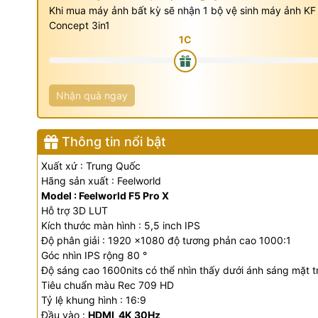
Khi mua máy ảnh bất kỳ sẽ nhận 1 bộ vệ sinh máy ảnh KF
Concept 3in1
Nhận quà ngay
Thông tin nổi bật
Xuất xứ : Trung Quốc
Hãng sản xuất : Feelworld
Model : Feelworld F5 Pro X
Hỗ trợ 3D LUT
Kích thước màn hình : 5,5 inch IPS
Độ phân giải : 1920 x1080 độ tương phản cao 1000:1
Góc nhìn IPS rộng 80
°
Độ sáng cao 1600nits có thể nhìn thấy dưới ánh sáng mặt tr
Tiêu chuẩn màu Rec 709 HD
Tỷ lệ khung hình : 16:9
Đầu vào :
HDMI 4K 30Hz