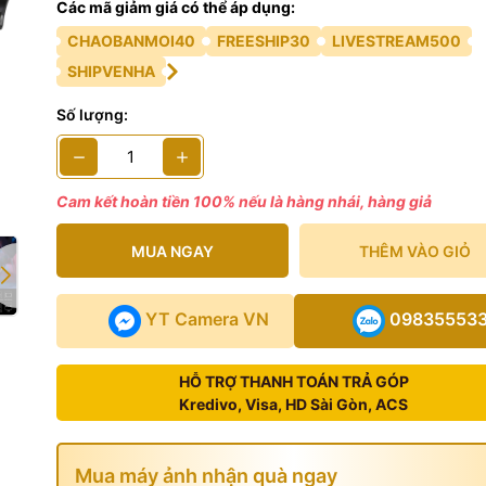
Các mã giảm giá có thể áp dụng:
 phẩm bao gồm
CHAOBANMOI40
FREESHIP30
LIVESTREAM500
eelworld F5 PRO X
SHIPVENHA
Số lượng:
Feelworld F5 PRO X
x
 HDMI
x
Cam kết hoàn tiền 100% nếu là hàng nhái, hàng giả
x
MUA NGAY
THÊM VÀO GIỎ
ắng
x
n Type-C to USB
x
YT Camera VN
09835553
áo lắp (cờ lê)
x
HỖ TRỢ THANH TOÁN TRẢ GÓP
 sử dụng
x
Kredivo, Visa, HD Sài Gòn, ACS
Mua máy ảnh nhận quà ngay