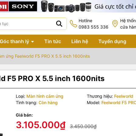
Hotline
Hệ thố
0983 555 336
cửa hà
Góc thanh lý
Tin tức
Liên hệ
Tuyển dụng
ảm ứng Feelworld F5 PRO X 5.5 inch 1600nits
d F5 PRO X 5.5 inch 1600nits
Loại:
Màn hình cảm ứng
Thương hiệu:
Feelworld
Tình trạng:
Còn hàng
Model:
Feelworld F5 PR
Giá bán:
3.105.000₫
3.450.000₫