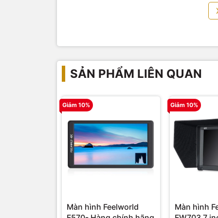
SẢN PHẨM LIÊN QUAN
Giảm 10%
Giảm 10%
Tấm nền IPS Full HD
Monitor Feelworld F5 PRO X có t
Được hỗ trợ bởi độ sáng
1600nits
,
F5 PRO X
khô
cả khi chụp ngoài trời, không cần sử dụng tấm c
Màn hình Feelworld
Màn hình F
F570- Hàng chính hãng
FW703 7 in