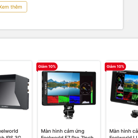
Xem thêm
Giảm 10%
Giảm 10%
 – Monitor Feelworld F5 PRO X
hể xem được dưới ánh sáng ban ngày
ng sợ bị nắng một chút nào. Màn hình hiển thị rõ ràng ngay
he nắng.
eelworld
Màn hình cảm ứng
Màn hình c
ch IPS 3G
Feelworld F7 Pro 7Inch
Feelworld L