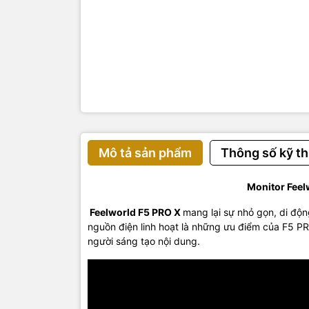
Mô tả sản phẩm
Thông số kỹ th
Monitor Feel
Feelworld F5 PRO X
mang lại sự nhỏ gọn, di độn
nguồn điện linh hoạt là những ưu điểm của F5 P
người sáng tạo nội dung.