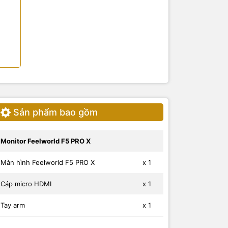
Sản phẩm bao gồm
Monitor Feelworld F5 PRO X
Màn hình Feelworld F5 PRO X
x 1
Cáp micro HDMI
x 1
Tay arm
x 1
Tấm che nắng
x 1