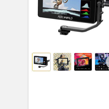
Sản
Monitor F
Màn hình 
Cáp micro
Tay arm
Tấm che n
Đầu chuyể
Thiết bị th
Hướng dẫn