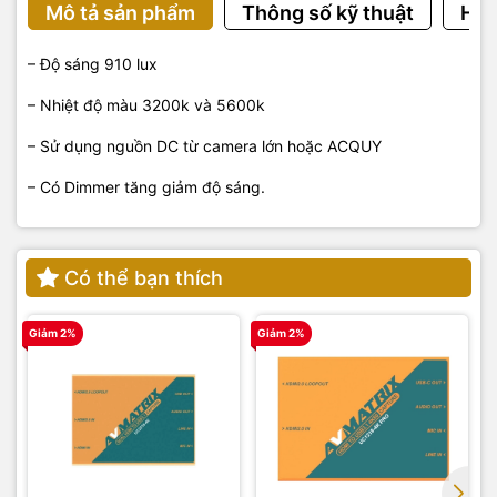
Mô tả sản phẩm
Thông số kỹ thuật
Hướ
– Độ sáng 910 lux
– Nhiệt độ màu 3200k và 5600k
– Sử dụng nguồn DC từ camera lớn hoặc ACQUY
– Có Dimmer tăng giảm độ sáng.
Có thể bạn thích
Giảm 2%
Giảm 2%
G