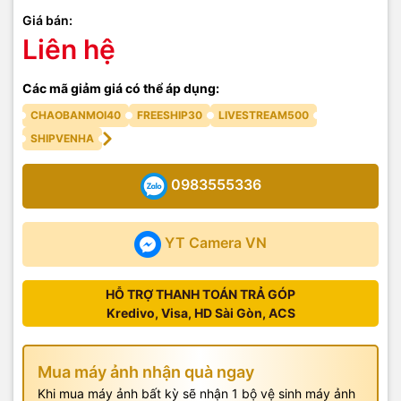
Giá bán:
Liên hệ
Các mã giảm giá có thể áp dụng:
CHAOBANMOI40
FREESHIP30
LIVESTREAM500
SHIPVENHA
0983555336
YT Camera VN
HỖ TRỢ THANH TOÁN TRẢ GÓP
Kredivo, Visa, HD Sài Gòn, ACS
Mua máy ảnh nhận quà ngay
Khi mua máy ảnh bất kỳ sẽ nhận 1 bộ vệ sinh máy ảnh