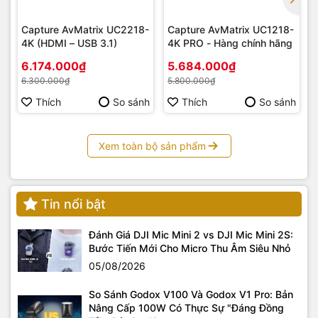
Capture AvMatrix UC2218-
Capture AvMatrix UC1218-
4K (HDMI – USB 3.1)
4K PRO - Hàng chính hãng
6.174.000₫
5.684.000₫
6.300.000₫
5.800.000₫
Thích
So sánh
Thích
So sánh
Xem toàn bộ sản phẩm
Tin nổi bật
Đánh Giá DJI Mic Mini 2 vs DJI Mic Mini 2S:
Bước Tiến Mới Cho Micro Thu Âm Siêu Nhỏ
05/08/2026
So Sánh Godox V100 Và Godox V1 Pro: Bản
Nâng Cấp 100W Có Thực Sự "Đáng Đồng