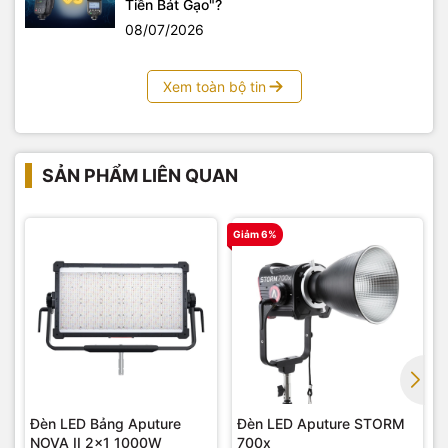
Tiền Bát Gạo"?
08/07/2026
Xem toàn bộ tin
SẢN PHẨM LIÊN QUAN
Giảm 6%
G
Đèn LED Bảng Aputure
Đèn LED Aputure STORM
NOVA II 2×1 1000W
700x