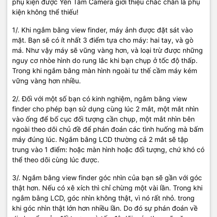
phụ kiện được Yến Tâm Camera giới thiệu chắc chắn là phụ
kiện không thể thiếu!
1/. Khi ngắm bằng view finder, máy ảnh được đặt sát vào
mặt. Bạn sẽ có ít nhất 3 điểm tựa cho máy: hai tay, và gò
má. Như vậy máy sẽ vũng vàng hơn, và loại trừ được những
nguy cơ nhòe hình do rung lắc khi bạn chụp ở tốc độ thấp.
Trong khi ngắm bằng màn hình ngoài tư thế cầm máy kém
vững vàng hơn nhiều.
2/. Đối với một số bạn có kinh nghiệm, ngắm bằng view
finder cho phép bạn sử dụng cùng lúc 2 mắt, một mắt nhìn
vào ống để bố cục đối tượng cần chụp, một mắt nhìn bên
ngoài theo dõi chủ đề để phán đoán các tình huống mà bấm
máy đúng lúc. Ngắm bằng LCD thường cả 2 mắt sẽ tập
trung vào 1 điểm: hoặc màn hình hoặc đối tượng, chứ khó có
thể theo dõi cùng lúc được.
3/. Ngắm bằng view finder góc nhìn của bạn sẽ gần với góc
thật hơn. Nếu có xê xích thì chỉ chừng một vài lần. Trong khi
ngắm bằng LCD, góc nhìn không thật, vì nó rất nhỏ. trong
khi góc nhìn thật lớn hơn nhiều lần. Do đó sự phán đoán về