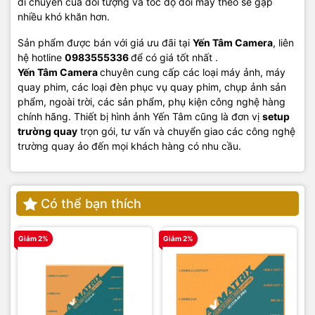
di chuyển của đối tượng và tốc độ dõi máy theo sẽ gặp
nhiều khó khăn hơn.
Sản phẩm được bán với giá ưu đãi tại
Yến Tâm Camera
, liên
hệ hotline
0983555336
để có giá tốt nhất .
Yến Tâm Camera
chuyên cung cấp các loại máy ảnh, máy
quay phim, các loại đèn phục vụ quay phim, chụp ảnh sản
phẩm, ngoài trời, các sản phẩm, phụ kiện công nghệ hàng
chính hãng. Thiết bị hình ảnh Yến Tâm cũng là đơn vị
setup
trường quay
trọn gói, tư vấn và chuyển giao các công nghệ
trường quay ảo đến mọi khách hàng có nhu cầu.
Có thể bạn thích
Giảm 2%
Giảm 2%
G