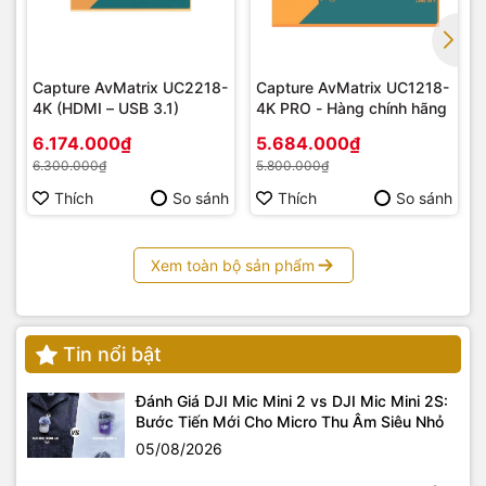
Capture AvMatrix UC2218-
Capture AvMatrix UC1218-
4K (HDMI – USB 3.1)
4K PRO - Hàng chính hãng
6.174.000₫
5.684.000₫
6.300.000₫
5.800.000₫
Thích
So sánh
Thích
So sánh
Xem toàn bộ sản phẩm
Tin nổi bật
Đánh Giá DJI Mic Mini 2 vs DJI Mic Mini 2S:
Bước Tiến Mới Cho Micro Thu Âm Siêu Nhỏ
05/08/2026