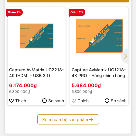
Giảm 2%
Giảm 2%
G
Capture AvMatrix UC2218-
Capture AvMatrix UC1218-
4K (HDMI – USB 3.1)
4K PRO - Hàng chính hãng
6.174.000₫
5.684.000₫
6.300.000₫
5.800.000₫
Thích
So sánh
Thích
So sánh
Xem toàn bộ sản phẩm