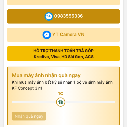
0983555336
YT Camera VN
HỖ TRỢ THANH TOÁN TRẢ GÓP
Kredivo, Visa, HD Sài Gòn, ACS
Mua máy ảnh nhận quà ngay
Khi mua máy ảnh bất kỳ sẽ nhận 1 bộ vệ sinh máy ảnh
KF Concept 3in1
Nhận quà ngay