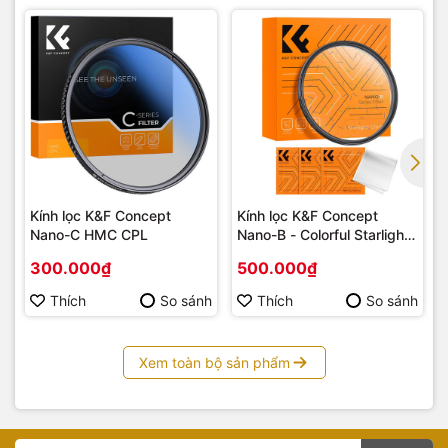
Kính lọc K&F Concept
Kính lọc K&F Concept
Nano-C HMC CPL
Nano-B - Colorful Starlight
Effect Filter
300.000₫
500.000₫
Thích
So sánh
Thích
So sánh
Xem toàn bộ sản phẩm
Tại sao bạn nên mua K&F Concept Nano-C