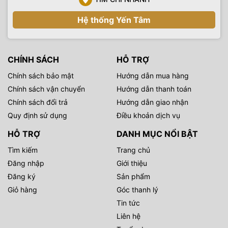
khắc tuyệt đẹp một cách dễ dàng và chuyên nghiệp hơn
bao giờ hết!
Hệ thống Yến Tâm
Sản phẩm được bán với giá ưu đãi tại
Yến Tâm Camera
, liên
hệ hotline
0983555336
để có giá tốt nhất .
Yến Tâm Camera
chuyên cung cấp các loại máy ảnh, máy
CHÍNH SÁCH
HỖ TRỢ
quay phim, các loại đèn phục vụ quay phim, chụp ảnh sản
phẩm, ngoài trời, các sản phẩm, phụ kiện công nghệ hàng
Chính sách bảo mật
Hướng dẫn mua hàng
chính hãng. Thiết bị hình ảnh Yến Tâm cũng là đơn vị
setup
Chính sách vận chuyển
Hướng dẫn thanh toán
trường quay
trọn gói, tư vấn và chuyển giao các công nghệ
Chính sách đổi trả
Hướng dẫn giao nhận
trường quay ảo đến mọi khách hàng có nhu cầu.
Quy định sử dụng
Điều khoản dịch vụ
HỖ TRỢ
DANH MỤC NỔI BẬT
Tìm kiếm
Trang chủ
Đăng nhập
Giới thiệu
Đăng ký
Sản phẩm
Giỏ hàng
Góc thanh lý
Tin tức
Liên hệ