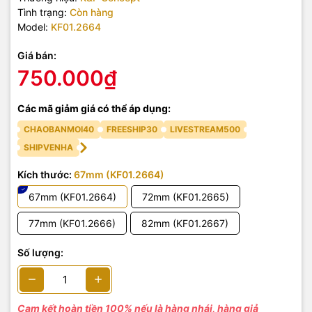
Tình trạng:
Còn hàng
Model:
KF01.2664
Giá bán:
750.000₫
Các mã giảm giá có thể áp dụng:
CHAOBANMOI40
FREESHIP30
LIVESTREAM500
SHIPVENHA
Kích thước:
67mm (KF01.2664)
67mm (KF01.2664)
72mm (KF01.2665)
77mm (KF01.2666)
82mm (KF01.2667)
Số lượng:
Cam kết hoàn tiền 100% nếu là hàng nhái, hàng giả