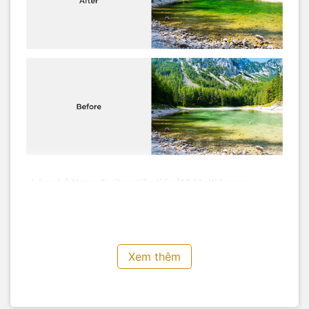
Lớp phủ Nano đa tầng tiên tiến (18 Multi Layer
Coatings, 0.6% Reflectivity, Anti-Glaring):
Với 18 lớp
phủ đặc biệt, bộ lọc này không chỉ giảm thiểu tối đa hiện
tượng phản xạ ánh sáng (chỉ 0.6%), mà còn chống trầy
xước, chống thấm nước, chống dầu và bụi bẩn, bảo vệ
ống kính của bạn một cách toàn diện.
Xem thêm
Khung hợp kim nhôm cao cấp (Aluminium Alloy Frame,
Surface Oxidation Sandblasting to Avoid Stray Light):
Khung được chế tạo từ hợp kim nhôm chắc chắn, nhẹ