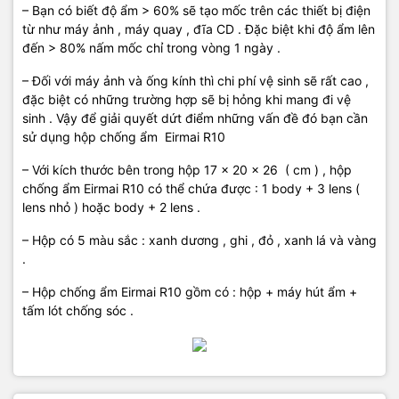
– Bạn có biết độ ẩm > 60% sẽ tạo mốc trên các thiết bị điện
từ như máy ảnh , máy quay , đĩa CD . Đặc biệt khi độ ẩm lên
đến > 80% nấm mốc chỉ trong vòng 1 ngày .
– Đối với máy ảnh và ống kính thì chi phí vệ sinh sẽ rất cao ,
đặc biệt có những trường hợp sẽ bị hỏng khi mang đi vệ
sinh . Vậy để giải quyết dứt điểm những vấn đề đó bạn cần
sử dụng hộp chống ẩm Eirmai R10
– Với kích thước bên trong hộp 17 x 20 x 26 ( cm ) , hộp
chống ẩm Eirmai R10 có thể chứa được : 1 body + 3 lens (
lens nhỏ ) hoặc body + 2 lens .
– Hộp có 5 màu sắc : xanh dương , ghi , đỏ , xanh lá và vàng
.
– Hộp chống ẩm Eirmai R10 gồm có : hộp + máy hút ẩm +
tấm lót chống sóc .