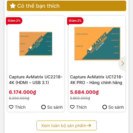
Có thể bạn thích
Giảm 2%
Giảm 2%
G
Capture AvMatrix UC2218-
Capture AvMatrix UC1218-
4K (HDMI – USB 3.1)
4K PRO - Hàng chính hãng
6.174.000₫
5.684.000₫
6.300.000₫
5.800.000₫
Thích
So sánh
Thích
So sánh
Xem toàn bộ sản phẩm