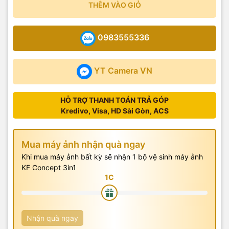
THÊM VÀO GIỎ
0983555336
YT Camera VN
HỖ TRỢ THANH TOÁN TRẢ GÓP
Kredivo, Visa, HD Sài Gòn, ACS
Mua máy ảnh nhận quà ngay
Khi mua máy ảnh bất kỳ sẽ nhận 1 bộ vệ sinh máy ảnh
KF Concept 3in1
Nhận quà ngay