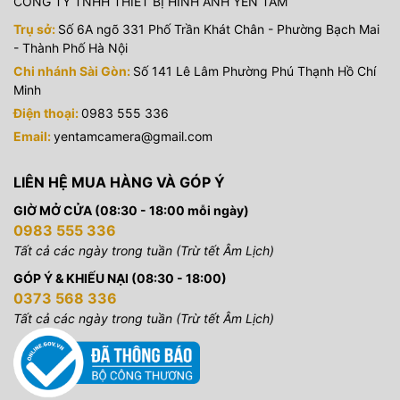
CÔNG TY TNHH THIẾT BỊ HÌNH ẢNH YẾN TÂM
Trụ sở:
Số 6A ngõ 331 Phố Trần Khát Chân - Phường Bạch Mai
- Thành Phố Hà Nội
Chi nhánh Sài Gòn:
Số 141 Lê Lâm Phường Phú Thạnh Hồ Chí
Minh
Điện thoại:
0983 555 336
Email:
yentamcamera@gmail.com
LIÊN HỆ MUA HÀNG VÀ GÓP Ý
GIỜ MỞ CỬA (08:30 - 18:00 mỗi ngày)
0983 555 336
Tất cả các ngày trong tuần (Trừ tết Âm Lịch)
GÓP Ý & KHIẾU NẠI (08:30 - 18:00)
0373 568 336
Tất cả các ngày trong tuần (Trừ tết Âm Lịch)