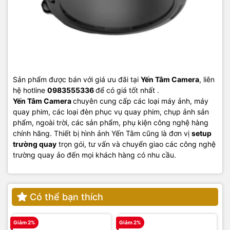
Sản phẩm được bán với giá ưu đãi tại
Yến Tâm Camera
, liên
hệ hotline
0983555336
để có giá tốt nhất .
Yến Tâm Camera
chuyên cung cấp các loại máy ảnh, máy
quay phim, các loại đèn phục vụ quay phim, chụp ảnh sản
phẩm, ngoài trời, các sản phẩm, phụ kiện công nghệ hàng
chính hãng. Thiết bị hình ảnh Yến Tâm cũng là đơn vị
setup
trường quay
trọn gói, tư vấn và chuyển giao các công nghệ
trường quay ảo đến mọi khách hàng có nhu cầu.
Có thể bạn thích
Giảm 2%
Giảm 2%
G