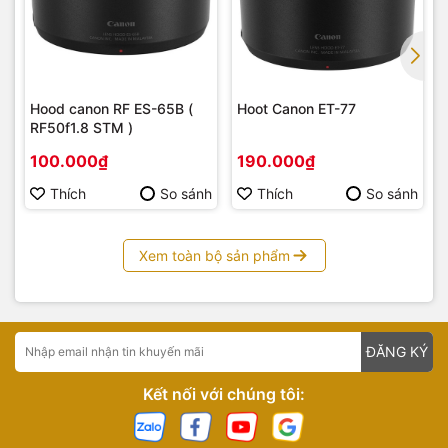
Hood canon RF ES-65B (
Hoot Canon ET-77
RF50f1.8 STM )
100.000₫
190.000₫
Thích
So sánh
Thích
So sánh
Xem toàn bộ sản phẩm
ĐĂNG KÝ
Kết nối với chúng tôi: