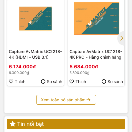
Capture AvMatrix UC2218-
Capture AvMatrix UC1218-
4K (HDMI – USB 3.1)
4K PRO - Hàng chính hãng
6.174.000₫
5.684.000₫
6.300.000₫
5.800.000₫
Thích
So sánh
Thích
So sánh
Xem toàn bộ sản phẩm
Tin nổi bật