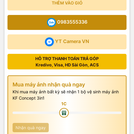
THÊM VÀO GIỎ
0983555336
YT Camera VN
HỖ TRỢ THANH TOÁN TRẢ GÓP
Kredivo, Visa, HD Sài Gòn, ACS
Mua máy ảnh nhận quà ngay
Khi mua máy ảnh bất kỳ sẽ nhận 1 bộ vệ sinh máy ảnh
KF Concept 3in1
Nhận quà ngay