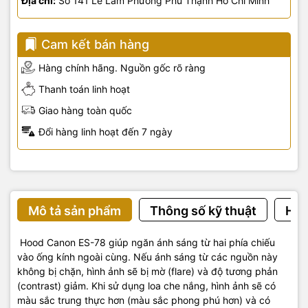
Địa chỉ:
Số 141 Lê Lâm Phường Phú Thạnh Hồ Chí Minh
Cam kết bán hàng
Hàng chính hãng. Nguồn gốc rõ ràng
Thanh toán linh hoạt
Giao hàng toàn quốc
Đổi hàng linh hoạt đến 7 ngày
Mô tả sản phẩm
Thông số kỹ thuật
Hướ
Hood Canon ES-78 giúp ngăn ánh sáng từ hai phía chiếu
vào ống kính ngoài cùng. Nếu ánh sáng từ các nguồn này
không bị chặn, hình ảnh sẽ bị mờ (flare) và độ tương phản
(contrast) giảm. Khi sử dụng loa che nắng, hình ảnh sẽ có
màu sắc trung thực hơn (màu sắc phong phú hơn) và có