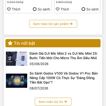
6.300.000₫
5.800.000₫
Thích
So sánh
Thích
So sánh
Xem toàn bộ sản phẩm
Tin nổi bật
Đánh Giá DJI Mic Mini 2 vs DJI Mic Mini 2S:
Bước Tiến Mới Cho Micro Thu Âm Siêu Nhỏ
05/08/2026
So Sánh Godox V100 Và Godox V1 Pro: Bản
Nâng Cấp 100W Có Thực Sự "Đáng Đồng
Tiền Bát Gạo"?
08/07/2026
Xem toàn bộ tin