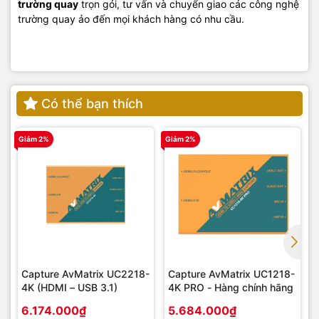
trường quay
trọn gói, tư vấn và chuyển giao các công nghệ
trường quay ảo đến mọi khách hàng có nhu cầu.
Có thể bạn thích
Giảm 2%
Giảm 2%
G
Capture AvMatrix UC2218-
Capture AvMatrix UC1218-
4K (HDMI – USB 3.1)
4K PRO - Hàng chính hãng
6.174.000₫
5.684.000₫