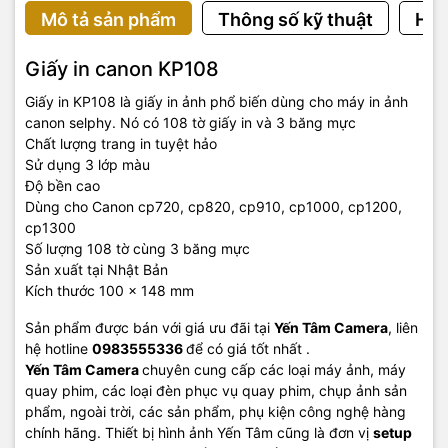
Mô tả sản phẩm
Thông số kỹ thuật
Hướ
Giấy in canon KP108
Giấy
in KP108 l
à giấy in ảnh phổ biến dùng cho máy in ảnh
canon selphy. Nó có 108 tờ giấy in và 3 băng mực
Chất lượng trang in tuyệt hảo
Sử dụng 3 lớp màu
Độ bền cao
Dùng cho Canon cp720, cp820, cp910, cp1000, cp1200,
cp1300
Số lượng 108 tờ cùng 3 băng mực
Sản xuất tại Nhật Bản
Kích thước 100 x 148 mm
Sản phẩm được bán với giá ưu đãi tại
Yến Tâm Camera
, liên
hệ hotline
0983555336
để có giá tốt nhất .
Yến Tâm Camera
chuyên cung cấp các loại máy ảnh, máy
quay phim, các loại đèn phục vụ quay phim, chụp ảnh sản
phẩm, ngoài trời, các sản phẩm, phụ kiện công nghệ hàng
chính hãng. Thiết bị hình ảnh Yến Tâm cũng là đơn vị
setup