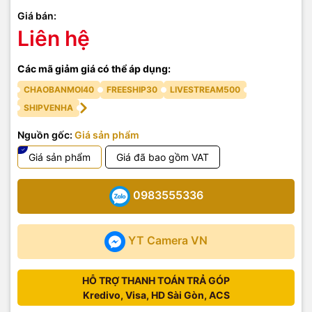
Giá bán:
Liên hệ
Các mã giảm giá có thể áp dụng:
CHAOBANMOI40
FREESHIP30
LIVESTREAM500
SHIPVENHA
Nguồn gốc:
Giá sản phẩm
Giá sản phẩm
Giá đã bao gồm VAT
0983555336
YT Camera VN
HỖ TRỢ THANH TOÁN TRẢ GÓP
Kredivo, Visa, HD Sài Gòn, ACS