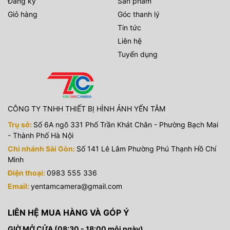
Đăng ký
Sản phẩm
Giỏ hàng
Góc thanh lý
Tin tức
Liên hệ
Tuyển dụng
CÔNG TY TNHH THIẾT BỊ HÌNH ẢNH YẾN TÂM
Trụ sở:
Số 6A ngõ 331 Phố Trần Khát Chân - Phường Bạch Mai
- Thành Phố Hà Nội
Chi nhánh Sài Gòn:
Số 141 Lê Lâm Phường Phú Thạnh Hồ Chí
Minh
Điện thoại:
0983 555 336
Email:
yentamcamera@gmail.com
LIÊN HỆ MUA HÀNG VÀ GÓP Ý
GIỜ MỞ CỬA (08:30 - 18:00 mỗi ngày)