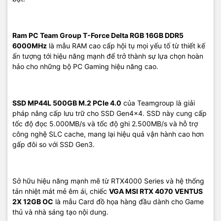
Ram PC Team Group T-Force Delta RGB 16GB DDR5
6000MHz
là mẫu RAM cao cấp hội tụ mọi yếu tố từ thiết kế
ấn tượng tới hiệu năng mạnh để trở thành sự lựa chọn hoàn
hảo cho những bộ PC Gaming hiệu năng cao.
SSD MP44L 500GB M.2 PCIe 4.0
của Teamgroup là giải
pháp nâng cấp lưu trữ cho SSD Gen4x4. SSD này cung cấp
tốc độ đọc 5.000MB/s và tốc độ ghi 2.500MB/s và hỗ trợ
công nghệ SLC cache, mang lại hiệu quả vận hành cao hơn
gấp đôi so với SSD Gen3.
Sở hữu hiệu năng mạnh mẽ từ RTX4000 Series và hệ thống
tản nhiệt mát mẻ êm ái, chiếc
VGA MSI RTX 4070 VENTUS
2X 12GB OC
là mẫu Card đồ họa hàng đầu dành cho Game
thủ và nhà sáng tạo nội dung.