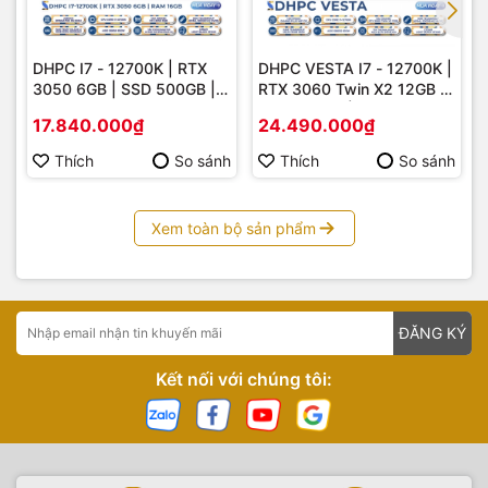
DHPC I7 - 12700K | RTX
DHPC VESTA I7 - 12700K |
3050 6GB | SSD 500GB |
RTX 3060 Twin X2 12GB |
RAM 16GB
SSD 500GB | RAM 32GB
17.840.000₫
24.490.000₫
DDR5
Thích
So sánh
Thích
So sánh
Xem toàn bộ sản phẩm
ĐĂNG KÝ
Kết nối với chúng tôi: