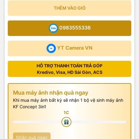
THÊM VÀO GIỎ
0983555336
YT Camera VN
HỖ TRỢ THANH TOÁN TRẢ GÓP
Kredivo, Visa, HD Sài Gòn, ACS
Mua máy ảnh nhận quà ngay
Khi mua máy ảnh bất kỳ sẽ nhận 1 bộ vệ sinh máy ảnh
KF Concept 3in1
Nhận quà ngay