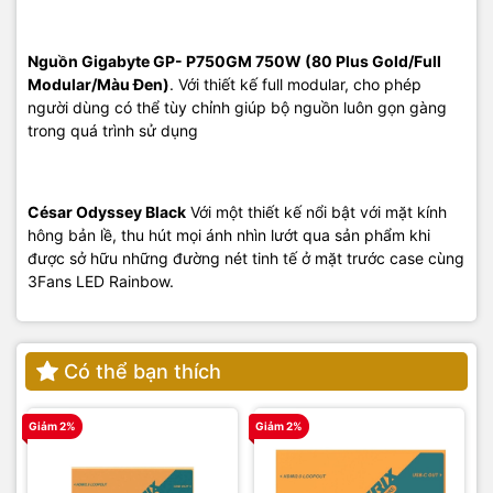
Nguồn Gigabyte GP- P750GM 750W (80 Plus Gold/Full
Modular/Màu Đen)
. Với thiết kế full modular, cho phép
người dùng có thể tùy chỉnh giúp bộ nguồn luôn gọn gàng
trong quá trình sử dụng
César Odyssey Black
Với một thiết kế nổi bật với mặt kính
hông bản lề, thu hút mọi ánh nhìn lướt qua sản phẩm khi
được sở hữu những đường nét tinh tế ở mặt trước case cùng
3Fans LED Rainbow.
Có thể bạn thích
Giảm 2%
Giảm 2%
G