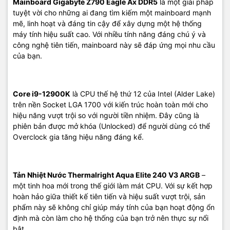
Mainboard Gigabyte Z790 Eagle Ax DDR5
là một giải pháp
tuyệt vời cho những ai đang tìm kiếm một mainboard mạnh
mẽ, linh hoạt và đáng tin cậy để xây dựng một hệ thống
máy tính hiệu suất cao. Với nhiều tính năng đáng chú ý và
công nghệ tiên tiến, mainboard này sẽ đáp ứng mọi nhu cầu
của bạn.
Core i9-12900K
là CPU thế hệ thứ 12 của Intel (Alder Lake)
trên nền Socket LGA 1700 với kiến trúc hoàn toàn mới cho
hiệu năng vượt trội so với người tiền nhiệm. Đây cũng là
phiên bản được mở khóa (Unlocked) để người dùng có thể
Overclock gia tăng hiệu năng đáng kể.
Tản Nhiệt Nước Thermalright Aqua Elite 240 V3 ARGB
–
một tinh hoa mới trong thế giới làm mát CPU. Với sự kết hợp
hoàn hảo giữa thiết kế tiên tiến và hiệu suất vượt trội, sản
phẩm này sẽ không chỉ giúp máy tính của bạn hoạt động ổn
định mà còn làm cho hệ thống của bạn trở nên thực sự nổi
bật.