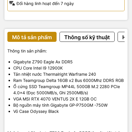
Đổi hàng linh hoạt đến 7 ngày
Mô tả sản phẩm
Thông số kỹ thuật
Hướ
Thông tin sản phẩm:
Gigabyte Z790 Eagle Ax DDR5
CPU Core Intel I9 12900K
Tản nhiệt nước Thermalright Warframe 240
Ram Teamgroup Delta 16GB x2 Bus 6000Mhz DDR5 RGB
Ổ cứng SSD Teamgroup MP44L 500GB M.2 2280 PCIe
4.0x4 (Đọc 5000MB/s, Ghi 2500MB/s)
VGA MSI RTX 4070 VENTUS 2X E 12GB OC
Bộ nguồn máy tính Gigabyte GP-P750GM -750W
Vỏ Case Odyssey Black