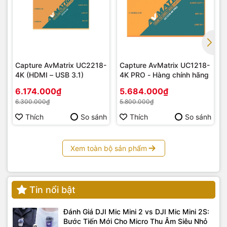
Capture AvMatrix UC2218-
Capture AvMatrix UC1218-
4K (HDMI – USB 3.1)
4K PRO - Hàng chính hãng
6.174.000₫
5.684.000₫
6.300.000₫
5.800.000₫
Thích
So sánh
Thích
So sánh
Xem toàn bộ sản phẩm
Tin nổi bật
Đánh Giá DJI Mic Mini 2 vs DJI Mic Mini 2S:
Bước Tiến Mới Cho Micro Thu Âm Siêu Nhỏ