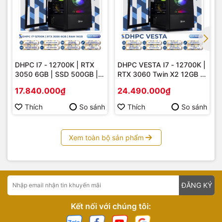
DHPC I7 - 12700K | RTX
DHPC VESTA I7 - 12700K |
3050 6GB | SSD 500GB |
RTX 3060 Twin X2 12GB |
RAM 16GB
SSD 500GB | RAM 32GB
17.840.000₫
24.490.000₫
DDR5
Thích
So sánh
Thích
So sánh
Xem toàn bộ sản phẩm
ĐĂNG KÝ
Kết nối với chúng tôi: