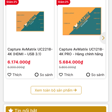
Giảm 2%
Giảm 2%
G
Capture AvMatrix UC2218-
Capture AvMatrix UC1218-
4K (HDMI – USB 3.1)
4K PRO - Hàng chính hãng
6.174.000₫
5.684.000₫
6.300.000₫
5.800.000₫
Thích
So sánh
Thích
So sánh
Xem toàn bộ sản phẩm
Tin nổi bật