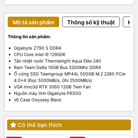
Mô tả sản phẩm
Thông số kỹ thuật
Hướ
Thông tin sản phẩm:
Gigabyte Z790 S DDR4
CPU Core Intel I9 12900K
Tản nhiệt nước Thermalright Aqua Elite 240
Ram Team Delta 16GB Bus 3200Mhz DDR4
Ổ cứng SSD Teamgroup MP44L 500GB M.2 2280 PCIe
4.0x4 (Đọc 5000MB/s, Ghi 2500MB/s)
VGA Inno3d RTX 3060 12GB Twin Fan
Nguồn máy tính Gigabyte P650G
Vỏ Case Odyssey Black
Có thể bạn thích