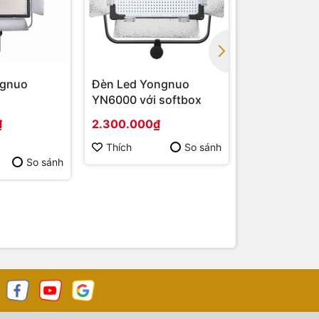
ngnuo
Đèn Led Yongnuo
LED Video 
YN6000 với softbox
YN300 III
₫
2.300.000₫
1.550.000₫
Thích
So sánh
Thích
So sánh