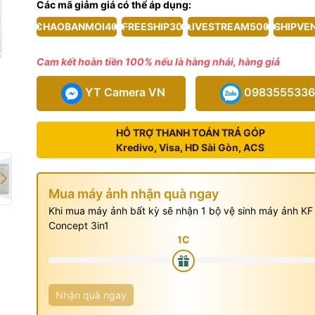
Các mã giảm giá có thể áp dụng:
CHAOBANMOI40
FREESHIP30
LIVESTREAM500
SHIPVE
Yongnuo YN1200
x
Cam kết hoàn tiền 100% nếu là hàng nhái, hàng giả
x
YT Camera VN
0983555336
x
HỖ TRỢ THANH TOÁN TRẢ GÓP
 (trắng và vàng cam)
x
Kredivo, Visa, HD Sài Gòn, ACS
 sử dụng
x
Mua máy ảnh nhận quà ngay
Khi mua máy ảnh bất kỳ sẽ nhận 1 bộ vệ sinh máy ảnh KF
Concept 3in1
Nhận quà ngay