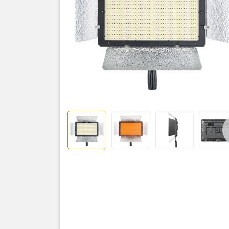
Đèn Led 
Body đèn
Điều khiển
Tay cầm
Filter CCT
Hướng dẫn