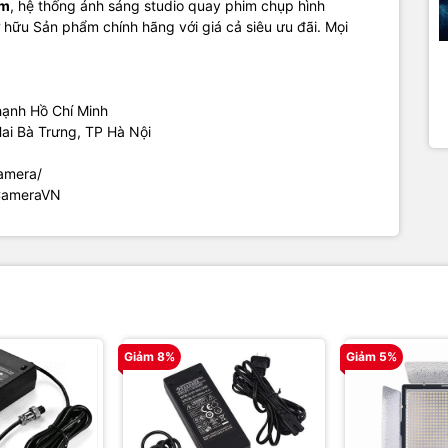
am
, hệ thống ánh sáng studio quay phim chụp hình
 hữu Sản phẩm chính hãng với giá cả siêu ưu đãi. Mọi
hạnh Hồ Chí Minh
Hai Bà Trưng, TP Hà Nội
amera/
CameraVN
Giảm 8%
Giảm 5%