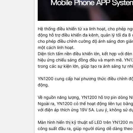
Hệ thống điều khiển từ xa linh hoạt, cho phép 
động hỗ trợ điều khiển đa kênh, quản lý tối đa 8
cho phép điều chỉnh cường độ ánh sáng đơn giản 
một cách linh hoạt.
Diện tích tấm nền điều khiển lớn, kết hợp với 
hiệu ứng chiếu sáng đồng đều và mạnh mẽ. YN12
trong các sự kiện lớn, giúp tạo ra ánh sáng tự nhi
YN1200 cung cấp hai phương thức điều chỉnh độ 
động.
Về nguồn năng lượng, YN1200 hỗ trợ pin dòng NP-F
Ngoài ra, YN1200 có thể hoạt động liên tục bằng
với điện áp thích ứng 19V 5A. Lưu ý, không sử d
Màn hình hiển thị kỹ thuật số LED trên YN1200 m
công suất đầu ra, giúp người dùng dễ dàng theo 