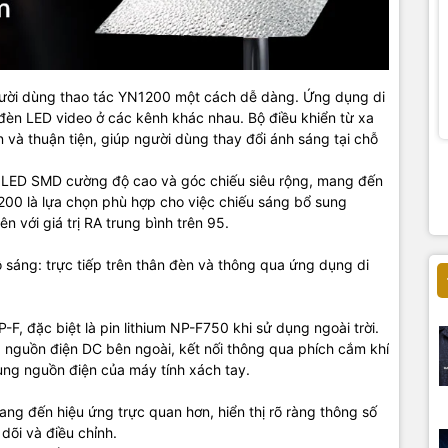
người dùng thao tác YN1200 một cách dễ dàng. Ứng dụng di
 đèn LED video ở các kênh khác nhau. Bộ điều khiển từ xa
và thuận tiện, giúp người dùng thay đổi ánh sáng tại chỗ
đèn LED SMD cường độ cao và góc chiếu siêu rộng, mang đến
00 là lựa chọn phù hợp cho việc chiếu sáng bổ sung
ên với giá trị RA trung bình trên 95.
sáng: trực tiếp trên thân đèn và thông qua ứng dụng di
, đặc biệt là pin lithium NP-F750 khi sử dụng ngoài trời.
 nguồn điện DC bên ngoài, kết nối thông qua phích cắm khí
ụng nguồn điện của máy tính xách tay.
ang đến hiệu ứng trực quan hơn, hiển thị rõ ràng thông số
dõi và điều chỉnh.