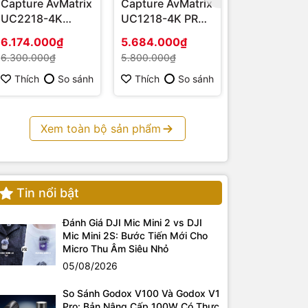
Capture AvMatrix
Capture AvMatrix
Capture AvM
UC2218-4K
UC1218-4K PRO -
UC1218-4K
(HDMI – USB 3.1)
Hàng chính hãng
HDMI 4K - H
6.174.000₫
5.684.000₫
3.675.000₫
chính hãng
6.300.000₫
5.800.000₫
3.750.000₫
Thích
So sánh
Thích
So sánh
Thích
S
Xem toàn bộ sản phẩm
Tin nổi bật
Đánh Giá DJI Mic Mini 2 vs DJI
Mic Mini 2S: Bước Tiến Mới Cho
Micro Thu Âm Siêu Nhỏ
05/08/2026
So Sánh Godox V100 Và Godox V1
Pro: Bản Nâng Cấp 100W Có Thực