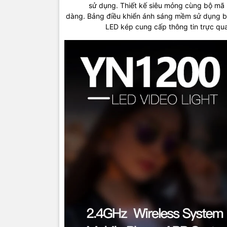
sử
dụng.
Thiết
kế siêu
mỏng cùng
bộ
mã 
dàng.
Bảng
điều khiển ánh sáng mềm sử dụng bả
LED
kép cung cấp thông tin
trực
qu