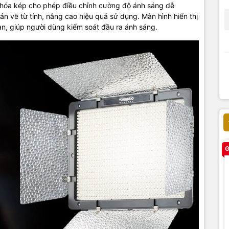
hóa
kép cho phép
điều chỉnh cường độ ánh
sáng dễ
n vẽ từ tính,
nâng cao
hiệu quả
sử dụng.
Màn
hình hiển thị
an,
giúp người dùng
kiểm
soát
đầu
ra ánh sáng.
G