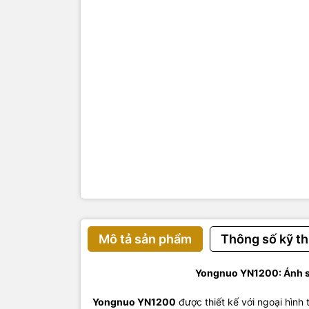
Mô tả sản phẩm
Thông số kỹ th
Yongnuo YN1200: Ánh sá
Yongnuo YN1200
được thiết kế với
ngoại
hình 