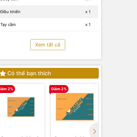
Điều khiển
x 1
Tay cầm
x 1
Filter CCT (trắng và vàng cam)
x 2
Xem tất cả
Hướng dẫn sử dụng
x 1
Có thể bạn thích
iảm 2%
Giảm 2%
Giảm 2%