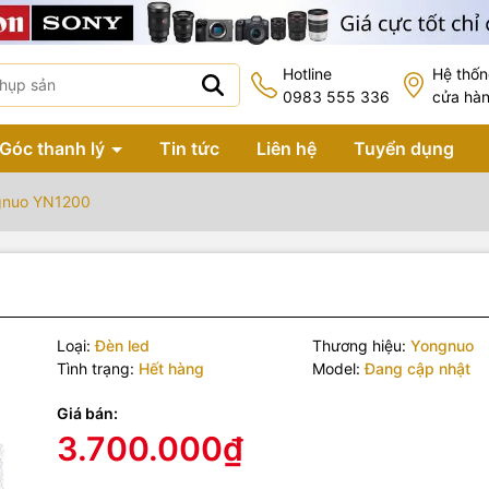
Hotline
Hệ thố
0983 555 336
cửa hà
Góc thanh lý
Tin tức
Liên hệ
Tuyển dụng
gnuo YN1200
Loại:
Đèn led
Thương hiệu:
Yongnuo
Tình trạng:
Hết hàng
Model:
Đang cập nhật
Giá bán:
3.700.000₫
 phẩm bao gồm