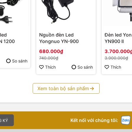
led
Nguồn đèn Led
Đèn led Yo
N 1200
Yongnuo YN-900
YN900 II
680.000₫
3.700.000
740.000₫
3.900.000₫
So sánh
Thích
So sánh
Thích
Xem toàn bộ sản phẩm
Kết nối với chúng tôi:
G KÝ