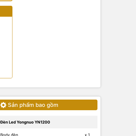
Sản phẩm bao gồm
Đèn Led Yongnuo YN1200
Body đèn
x 1