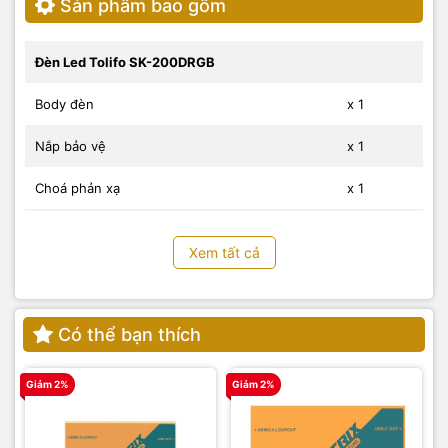
Sản phẩm bao gồm
Đèn Led Tolifo SK-200DRGB
Body đèn
x 1
Nắp bảo vệ
x 1
Choá phản xạ
x 1
Adapter nguồn
x 1
Xem tất cả
Cáp nguồn
x 1
Arm gắn đèn chữ L
x 1
Có thể bạn thích
Tay cầm đèn
x 1
Giảm 2%
Giảm 2%
G
Vali đựng
x 1