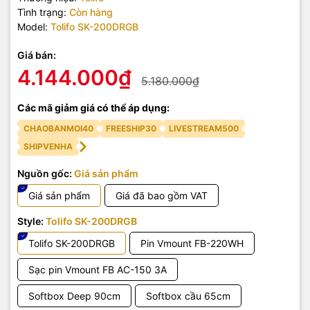
Tình trạng:
Còn hàng
Model:
Tolifo SK-200DRGB
Giá bán:
4.144.000₫
5.180.000₫
Các mã giảm giá có thể áp dụng:
CHAOBANMOI40
FREESHIP30
LIVESTREAM500
SHIPVENHA
Nguồn gốc:
Giá sản phẩm
Giá sản phẩm
Giá đã bao gồm VAT
Style:
Tolifo SK-200DRGB
Tolifo SK-200DRGB
Pin Vmount FB-220WH
Sạc pin Vmount FB AC-150 3A
Softbox Deep 90cm
Softbox cầu 65cm