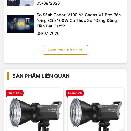
05/08/2026
So Sánh Godox V100 Và Godox V1 Pro: Bản
Nâng Cấp 100W Có Thực Sự "Đáng Đồng
Tiền Bát Gạo"?
08/07/2026
Xem toàn bộ tin
SẢN PHẨM LIÊN QUAN
Giảm 10%
Giảm 12%
G
Kết hợp màu sắc phong phú ở chế độ RGBCW