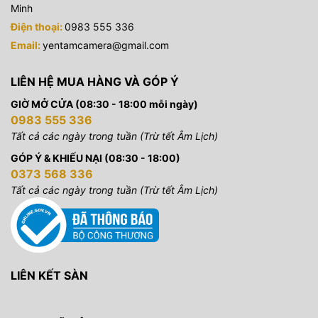
Minh
Điện thoại:
0983 555 336
Email:
yentamcamera@gmail.com
LIÊN HỆ MUA HÀNG VÀ GÓP Ý
GIỜ MỞ CỬA (08:30 - 18:00 mỗi ngày)
0983 555 336
Tất cả các ngày trong tuần (Trừ tết Âm Lịch)
GÓP Ý & KHIẾU NẠI (08:30 - 18:00)
0373 568 336
Tất cả các ngày trong tuần (Trừ tết Âm Lịch)
310 Set màu giấy được đặt sẵn
Tải xuống APP LinkLite để kết nối dễ dàng, chế độ giấy màu
tích hợp, cài sẵn LEE ROSCO hai thương hiệu lớn 9 dòng 310
loại giấy màu.
LIÊN KẾT SÀN