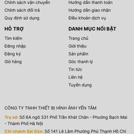
Chính sách vận chuyển
Hướng dẫn thanh toán
SK-200D RGB có thể đạt được ánh sáng lấp đầy màu sắc
Chính sách đổi trả
Hướng dẫn giao nhận
đầy đủ 360° và điều chỉnh độ bão hòa màu 100 mức.
Quy định sử dụng
Điều khoản dịch vụ
HỖ TRỢ
DANH MỤC NỔI BẬT
Tìm kiếm
Trang chủ
Đăng nhập
Giới thiệu
Đăng ký
Sản phẩm
Giỏ hàng
Góc thanh lý
Tin tức
Liên hệ
Tuyển dụng
CÔNG TY TNHH THIẾT BỊ HÌNH ẢNH YẾN TÂM
Trụ sở:
Số 6A ngõ 331 Phố Trần Khát Chân - Phường Bạch Mai
- Thành Phố Hà Nội
Chi nhánh Sài Gòn:
Số 141 Lê Lâm Phường Phú Thạnh Hồ Chí