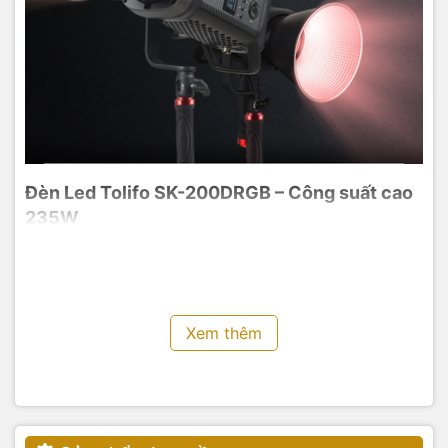
Đèn Led Tolifo SK-200DRGB – Công suất cao
235W
Sử dụng hạt đèn COB công suất cao 235W, nguồn sáng
đồng đều và Có có điểm sáng. Được sử dụng với gương
phản xạ áo giáp quy mô D180 mới, cho phép người bắn đạt
được độ sáng cao ở khoảng cách xa nhằm đáp ứng nhu cầu
Xem thêm
chiếu sáng.