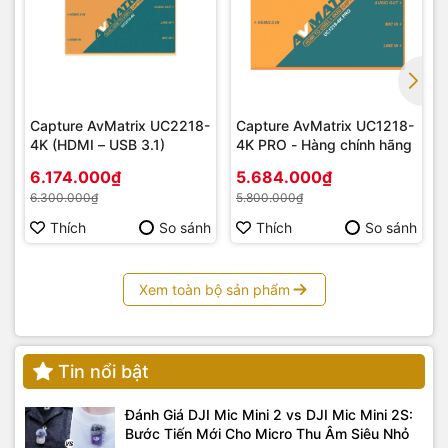
Ánh sáng đồng đều
Đầu ra liên tục của nguồn sáng đồng đều và ổn định, nhanh
chóng chiếu sáng môi trường xung quanh, + Nhiều bộ đèn
được sử dụng cùng nhau để hiện thực hóa nhiều loại ánh
sáng toàn cảnh.
Capture AvMatrix UC2218-
Capture AvMatrix UC1218-
4K (HDMI – USB 3.1)
4K PRO - Hàng chính hãng
6.174.000₫
5.684.000₫
6.300.000₫
5.800.000₫
Thích
So sánh
Thích
So sánh
Xem toàn bộ sản phẩm
Tin nổi bật
Đánh Giá DJI Mic Mini 2 vs DJI Mic Mini 2S:
Bước Tiến Mới Cho Micro Thu Âm Siêu Nhỏ