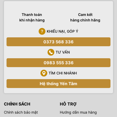
Thanh toán
Cam kết
khi nhận hàng
hàng chính hãng
KHIẾU NẠI, GÓP Ý
0373 568 336
TƯ VẤN
0983 555 336
TÌM CHI NHÁNH
Hệ thống Yến Tâm
CHÍNH SÁCH
HỖ TRỢ
Chính sách bảo mật
Hướng dẫn mua hàng
Dài màu RGB đầy đủ 360°