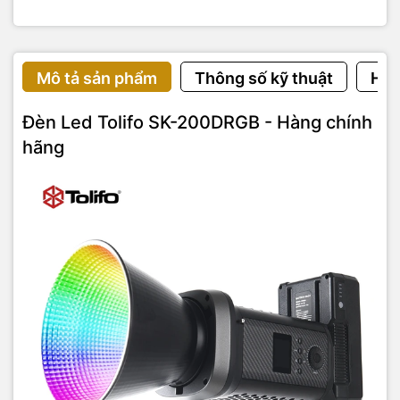
Mô tả sản phẩm
Thông số kỹ thuật
Hướ
Đèn Led Tolifo SK-200DRGB - Hàng chính
hãng