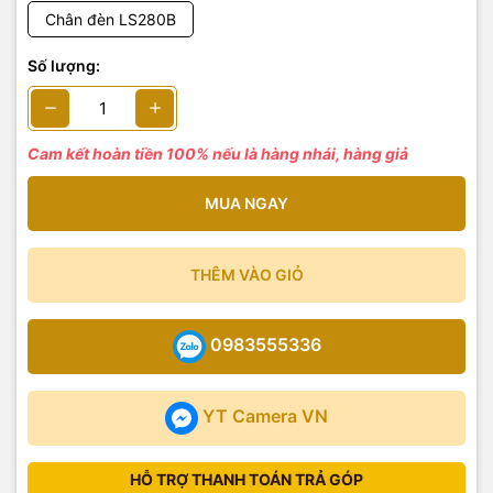
Chân đèn LS280B
Số lượng:
Cam kết hoàn tiền 100% nếu là hàng nhái, hàng giả
MUA NGAY
THÊM VÀO GIỎ
0983555336
YT Camera VN
HỖ TRỢ THANH TOÁN TRẢ GÓP