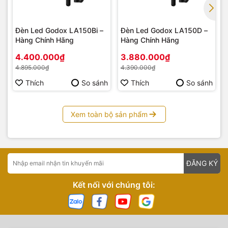
Tỷ lệ đầu ra của 5 nhóm hạt đèn (đỏ/xanh/xanh/nhiệt độ
màu 2700K/nhiệt độ màu 6500K) có thể được điều chỉnh
Đèn Led Godox LA150Bi –
Đèn Led Godox LA150D –
độc lập.
Hàng Chính Hãng
Hàng Chính Hãng
4.400.000₫
3.880.000₫
4.895.000₫
4.390.000₫
Thích
So sánh
Thích
So sánh
Xem toàn bộ sản phẩm
ĐĂNG KÝ
Kết nối với chúng tôi: