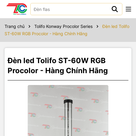
Sản phẩm bao gồm
Tolifo ST60W Procolor
Trang chủ
Tolifo Konway Procolor Series
Đèn led Tolifo
Cánh ven
ST-60W RGB Procolor - Hàng Chính Hãng
Bộ sạc điện
Hộp đựng
Đèn led Tolifo ST-60W RGB
Procolor - Hàng Chính Hãng