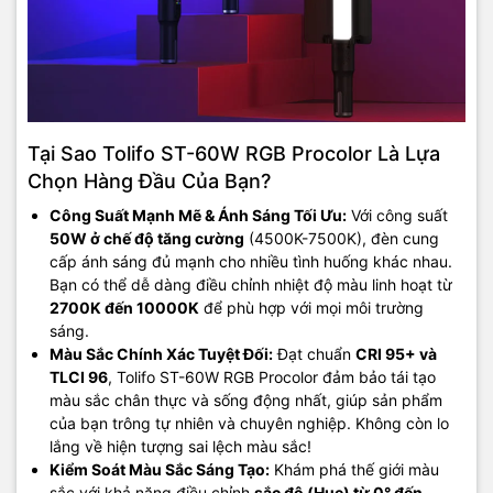
Tại Sao Tolifo ST-60W RGB Procolor Là Lựa
Chọn Hàng Đầu Của Bạn?
Công Suất Mạnh Mẽ & Ánh Sáng Tối Ưu:
Với công suất
50W ở chế độ tăng cường
(4500K-7500K), đèn cung
cấp ánh sáng đủ mạnh cho nhiều tình huống khác nhau.
Bạn có thể dễ dàng điều chỉnh nhiệt độ màu linh hoạt từ
2700K đến 10000K
để phù hợp với mọi môi trường
sáng.
Màu Sắc Chính Xác Tuyệt Đối:
Đạt chuẩn
CRI 95+ và
TLCI 96
, Tolifo ST-60W RGB Procolor đảm bảo tái tạo
màu sắc chân thực và sống động nhất, giúp sản phẩm
của bạn trông tự nhiên và chuyên nghiệp. Không còn lo
lắng về hiện tượng sai lệch màu sắc!
Kiểm Soát Màu Sắc Sáng Tạo:
Khám phá thế giới màu
sắc với khả năng điều chỉnh
sắc độ (Hue) từ 0° đến