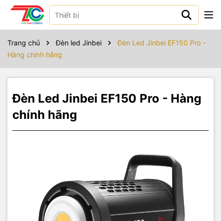
Sản phẩm bao gồm
Đèn led Jinbei EF-150Pro
Trang chủ
Đèn led Jinbei
Đèn Led Jinbei EF150 Pro -
Hàng chính hãng
Đèn led jinbei EF-150Pro
x 1
Nắp bảo vệ
x 1
Đèn Led Jinbei EF150 Pro - Hàng
Cáp nguồn
x 1
chính hãng
Choá phản xạ
x 1
Hướng dẫn sử dụng
x 1