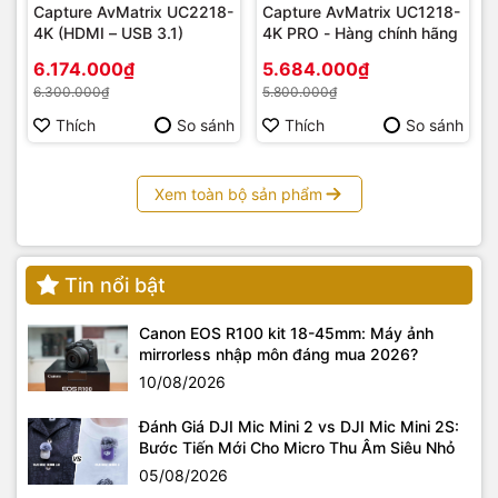
Capture AvMatrix UC2218-
Capture AvMatrix UC1218-
4K (HDMI – USB 3.1)
4K PRO - Hàng chính hãng
6.174.000₫
5.684.000₫
6.300.000₫
5.800.000₫
Thích
So sánh
Thích
So sánh
Xem toàn bộ sản phẩm
Tin nổi bật
Canon EOS R100 kit 18-45mm: Máy ảnh
mirrorless nhập môn đáng mua 2026?
10/08/2026
Đánh Giá DJI Mic Mini 2 vs DJI Mic Mini 2S:
Bước Tiến Mới Cho Micro Thu Âm Siêu Nhỏ
05/08/2026