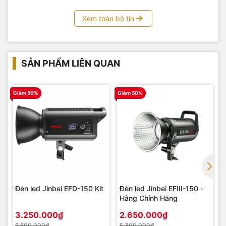
Xem toàn bộ tin
SẢN PHẨM LIÊN QUAN
Giảm 50%
Giảm 50%
G
Đèn led Jinbei EFD-150 Kit
Đèn led Jinbei EFIII-150 -
Hàng Chính Hãng
3.250.000₫
2.650.000₫
6.500.000₫
5.300.000₫