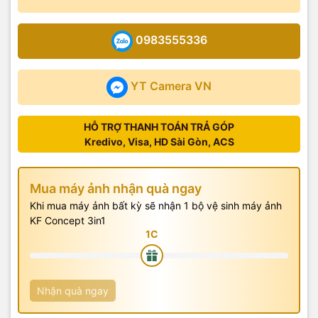
0983555336
YT Camera VN
HỖ TRỢ THANH TOÁN TRẢ GÓP
Kredivo, Visa, HD Sài Gòn, ACS
Mua máy ảnh nhận quà ngay
Khi mua máy ảnh bất kỳ sẽ nhận 1 bộ vệ sinh máy ảnh
KF Concept 3in1
Nhận quà ngay