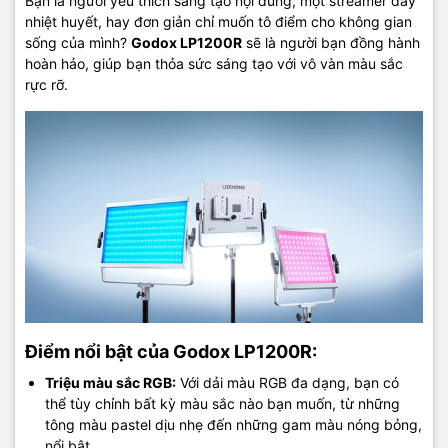
Bạn là người yêu thích sáng tạo nội dung, một streamer đầy
nhiệt huyết, hay đơn giản chỉ muốn tô điểm cho không gian
sống của mình?
Godox LP1200R
sẽ là người bạn đồng hành
hoàn hảo, giúp bạn thỏa sức sáng tạo với vô vàn màu sắc
rực rỡ.
Điểm nổi bật của Godox LP1200R:
Triệu màu sắc RGB:
Với dải màu RGB đa dạng, bạn có
thể tùy chỉnh bất kỳ màu sắc nào bạn muốn, từ những
tông màu pastel dịu nhẹ đến những gam màu nóng bỏng,
nổi bật.