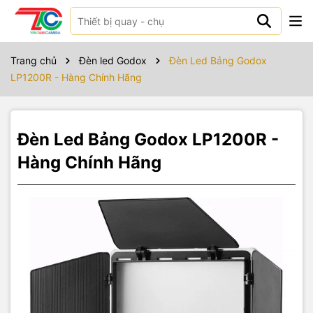
Sản phẩm bao gồm
Thân đèn
x 1
Trang chủ
Đèn led Godox
Đèn Led Bảng Godox
LP1200R - Hàng Chính Hãng
Cánh ven
x 1
Bộ nguồn điện
x 1
Đèn Led Bảng Godox LP1200R -
Túi đựng
x 1
Hàng Chính Hãng