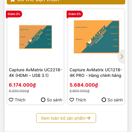
Giảm 2%
Giảm 2%
G
Capture AvMatrix UC2218-
Capture AvMatrix UC1218-
4K (HDMI – USB 3.1)
4K PRO - Hàng chính hãng
6.174.000₫
5.684.000₫
6.300.000₫
5.800.000₫
Thích
So sánh
Thích
So sánh
Xem toàn bộ sản phẩm