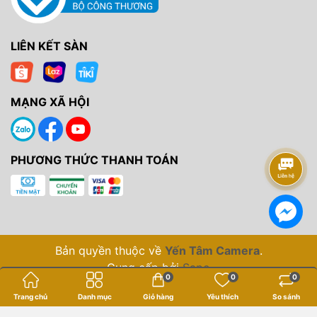
LIÊN KẾT SÀN
MẠNG XÃ HỘI
PHƯƠNG THỨC THANH TOÁN
Bản quyền thuộc về
Yến Tâm Camera
.
Cung cấp bởi
Sapo
0
0
0
Trang chủ
Danh mục
Giỏ hàng
Yêu thích
So sánh