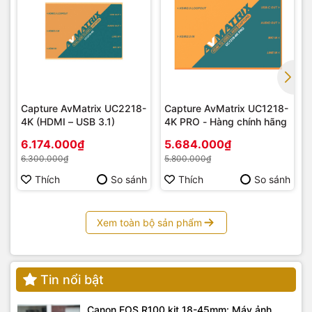
Capture AvMatrix UC2218-
Capture AvMatrix UC1218-
4K (HDMI – USB 3.1)
4K PRO - Hàng chính hãng
6.174.000₫
5.684.000₫
6.300.000₫
5.800.000₫
Thích
So sánh
Thích
So sánh
Xem toàn bộ sản phẩm
Tin nổi bật
Canon EOS R100 kit 18-45mm: Máy ảnh