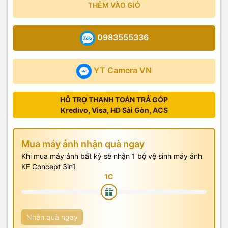
THÊM VÀO GIỎ
0983555336
YT Camera VN
HỖ TRỢ THANH TOÁN TRẢ GÓP
Kredivo, Visa, HD Sài Gòn, ACS
Mua máy ảnh nhận quà ngay
Khi mua máy ảnh bất kỳ sẽ nhận 1 bộ vệ sinh máy ảnh
KF Concept 3in1
Nhận quà ngay