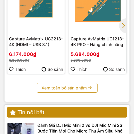
Capture AvMatrix UC2218-
Capture AvMatrix UC1218-
4K (HDMI – USB 3.1)
4K PRO - Hàng chính hãng
6.174.000₫
5.684.000₫
6.300.000₫
5.800.000₫
Thích
So sánh
Thích
So sánh
Xem toàn bộ sản phẩm
Tin nổi bật
Đánh Giá DJI Mic Mini 2 vs DJI Mic Mini 2S:
Bước Tiến Mới Cho Micro Thu Âm Siêu Nhỏ