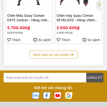
Chân Máy Quay Coman
Chân máy quay Coman
DX15 Carbon - Hàng chính
DF16LQ5S - Hàng chính
hãng
hãng
5.700.000₫
2.650.000₫
6.100.000₫
2.690.000₫
Thích
So sánh
Thích
So sánh
Xem toàn bộ sản phẩm
ĐĂNG KÝ
Kết nối với chúng tôi: