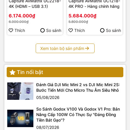
Capture AvMatrix UC2218-
Capture AvMatrix UC1218-
4K (HDMI – USB 3.1)
4K PRO - Hàng chính hãng
6.174.000₫
5.684.000₫
6.300.000₫
5.800.000₫
Thích
So sánh
Thích
So sánh
Xem toàn bộ sản phẩm
Tin nổi bật
Đánh Giá DJI Mic Mini 2 vs DJI Mic Mini 2S:
Bước Tiến Mới Cho Micro Thu Âm Siêu Nhỏ
05/08/2026
So Sánh Godox V100 Và Godox V1 Pro: Bản
Nâng Cấp 100W Có Thực Sự "Đáng Đồng
Tiền Bát Gạo"?
08/07/2026