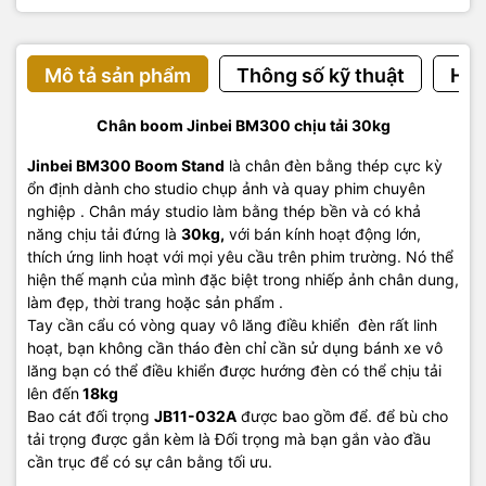
Mô tả sản phẩm
Thông số kỹ thuật
Hướ
Chân boom Jinbei BM300 chịu tải 30kg
Jinbei BM
300
Boom Stand
là chân đèn bằng thép cực kỳ
ổn định dành cho studio chụp ảnh và quay phim chuyên
nghiệp . Chân máy studio làm bằng thép bền và có khả
năng chịu tải đứng là
30kg,
với bán kính hoạt động lớn,
thích ứng linh hoạt với mọi yêu cầu trên phim trường. Nó thể
hiện thế mạnh của mình đặc biệt trong nhiếp ảnh chân dung,
làm đẹp, thời trang hoặc sản phẩm .
Tay cần cẩu có vòng quay vô lăng điều khiển đèn rất linh
hoạt, bạn không cần tháo đèn chỉ cần sử dụng bánh xe vô
lăng bạn có thể điều khiển được hướng đèn có thể chịu tải
lên đến
18kg
Bao cát đối trọng
JB11-032A
được bao gồm để. để bù cho
tải trọng được gắn kèm là Đối trọng mà bạn gắn vào đầu
cần trục để có sự cân bằng tối ưu.