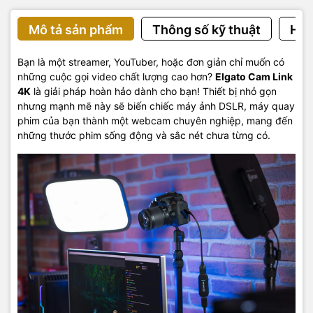
Mô tả sản phẩm
Thông số kỹ thuật
Hướ
Bạn là một streamer, YouTuber, hoặc đơn giản chỉ muốn có
những cuộc gọi video chất lượng cao hơn?
Elgato Cam Link
4K
là giải pháp hoàn hảo dành cho bạn! Thiết bị nhỏ gọn
nhưng mạnh mẽ này sẽ biến chiếc máy ảnh DSLR, máy quay
phim của bạn thành một webcam chuyên nghiệp, mang đến
những thước phim sống động và sắc nét chưa từng có.