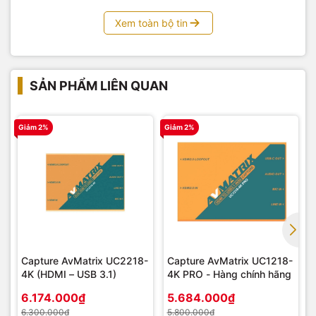
Xem toàn bộ tin
SẢN PHẨM LIÊN QUAN
Giảm 2%
Giảm 2%
G
Capture AvMatrix UC2218-
Capture AvMatrix UC1218-
4K (HDMI – USB 3.1)
4K PRO - Hàng chính hãng
6.174.000₫
5.684.000₫
6.300.000₫
5.800.000₫