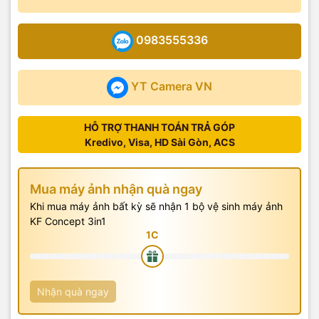
0983555336
YT Camera VN
HỖ TRỢ THANH TOÁN TRẢ GÓP
Kredivo, Visa, HD Sài Gòn, ACS
Mua máy ảnh nhận quà ngay
Khi mua máy ảnh bất kỳ sẽ nhận 1 bộ vệ sinh máy ảnh
KF Concept 3in1
Nhận quà ngay