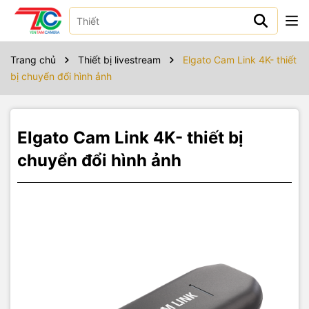
Sản phẩm bao gồm
Cam Link 4K
Trang chủ
Thiết bị livestream
Elgato Cam Link 4K- thiết
Cáp USB 3.0 A - C (23 cm)
bị chuyển đổi hình ảnh
Elgato Cam Link 4K- thiết bị
chuyển đổi hình ảnh