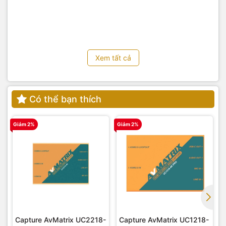
Xem tất cả
Có thể bạn thích
Giảm 2%
Giảm 2%
G
Capture AvMatrix UC2218-
Capture AvMatrix UC1218-