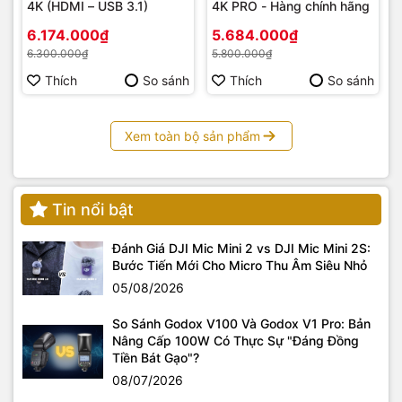
4K (HDMI – USB 3.1)
4K PRO - Hàng chính hãng
6.174.000₫
5.684.000₫
6.300.000₫
5.800.000₫
Thích
So sánh
Thích
So sánh
Xem toàn bộ sản phẩm
Tin nổi bật
Đánh Giá DJI Mic Mini 2 vs DJI Mic Mini 2S:
Bước Tiến Mới Cho Micro Thu Âm Siêu Nhỏ
05/08/2026
So Sánh Godox V100 Và Godox V1 Pro: Bản
Nâng Cấp 100W Có Thực Sự "Đáng Đồng
Tiền Bát Gạo"?
08/07/2026