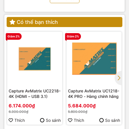
1 x SC7
Có thể bạn thích
Giảm 2%
Giảm 2%
G
Capture AvMatrix UC2218-
Capture AvMatrix UC1218-
4K (HDMI – USB 3.1)
4K PRO - Hàng chính hãng
6.174.000₫
5.684.000₫
6.300.000₫
5.800.000₫
Thích
So sánh
Thích
So sánh