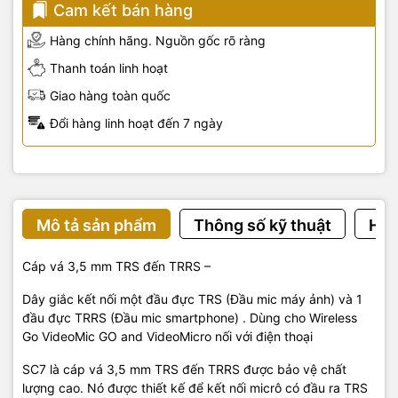
Cam kết bán hàng
Hàng chính hãng. Nguồn gốc rõ ràng
Thanh toán linh hoạt
Giao hàng toàn quốc
Đổi hàng linh hoạt đến 7 ngày
Mô tả sản phẩm
Thông số kỹ thuật
Hướ
Cáp vá 3,5 mm TRS đến TRRS –
Dây giắc kết nối một đầu đực TRS (Đầu mic máy ảnh) và 1
đầu đực TRRS (Đầu mic smartphone) . Dùng cho Wireless
Go VideoMic GO and VideoMicro nối với điện thoại
SC7 là cáp vá 3,5 mm TRS đến TRRS được bảo vệ chất
lượng cao. Nó được thiết kế để kết nối micrô có đầu ra TRS