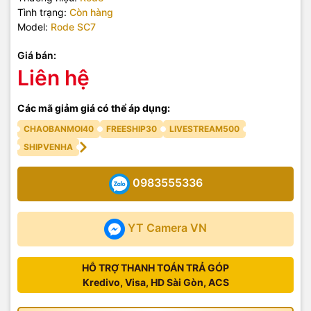
Tình trạng:
Còn hàng
Model:
Rode SC7
Giá bán:
Liên hệ
Các mã giảm giá có thể áp dụng:
CHAOBANMOI40
FREESHIP30
LIVESTREAM500
SHIPVENHA
0983555336
YT Camera VN
HỖ TRỢ THANH TOÁN TRẢ GÓP
Kredivo, Visa, HD Sài Gòn, ACS