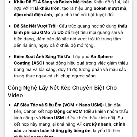
Khẩu Độ F1.4 Sáng và Bokeh Mê Hoặc
: Khẩu độ f/1.4, kết
hợp với
11 lá khẩu tròn
, tạo ra hiệu ứng
bokeh mượt mà,
đậm chất điện ảnh
, giúp chủ thể nổi bật tuyệt đối.
Độ Sắc Nét Vượt Trội
: Cấu trúc quang học sử dụng
thấu
kính phi cầu GMo
và
UD
để triệt tiêu mọi quang sai và
biến dạng, đảm bảo độ sắc nét vượt trội từ trung tâm
đến rìa ảnh, ngay cả ở khẩu độ mở rộng.
Kiểm Soát Ánh Sáng Tối Ưu
: Lớp phủ
Air Sphere
Coating (ASC)
hoạt động hiệu quả trong việc giảm thiểu
bóng ma và lóa sáng, duy trì độ tương phản và màu sắc
trung thực ngay cả khi chụp ngược sáng.
Công Nghệ Lấy Nét Kép Chuyên Biệt Cho
Video
AF Siêu Tốc và Siêu Êm (VCM + Nano USM)
: Lần đầu
tiên, Canon kết hợp
Động cơ VCM
(điều khiển nhóm thấu
kính nặng) và
Nano USM
(điều khiển thấu kính nổi). Sự
kết hợp này mang lại khả năng AF
cực kỳ nhanh, chính
xác
và
hoàn toàn không gây tiếng ồn
, là yếu tố then
chốt khi
quay video
.