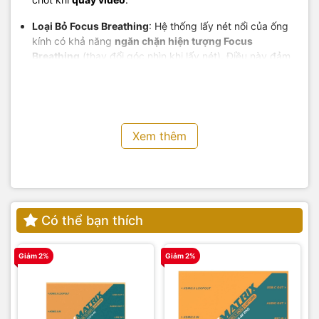
Loại Bỏ Focus Breathing
: Hệ thống lấy nét nổi của ống
kính có khả năng
ngăn chặn hiện tượng Focus
Breathing
(thay đổi góc nhìn khi lấy nét). Điều này đảm
bảo cảnh quay của bạn luôn ổn định và chuyên nghiệp,
không bị "nhấp nhô" khi thay đổi tiêu điểm.
Xem thêm
Có thể bạn thích
Giảm 2%
Giảm 2%
G