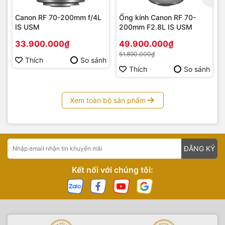
năng hoàn hảo cho sản xuất video.
Canon RF 70-200mm f/4L
Ống kính Canon RF 70-
IS USM
200mm F2.8L IS USM
Nhiếp Ảnh Đa Năng Hàng Ngày
: Là ống kính cố định linh
hoạt nhất, phù hợp cho hầu hết các tình huống chụp, từ
33.900.000₫
49.900.000₫
trong nhà đến ngoài trời.
51.890.000₫
Thích
So sánh
Hãy nâng cấp chiếc máy ảnh của bạn với ống kính tiêu cự
Thích
So sánh
chuẩn tốt nhất của Canon. Canon RF 50mm f/1.4 L VCM –
Nơi tầm nhìn và công nghệ hội tụ!
Xem toàn bộ sản phẩm
Sản phẩm được bán với giá ưu đãi tại
Yến Tâm Camera
, liên
hệ hotline
0983555336
để có giá tốt nhất .
Yến Tâm Camera
chuyên cung cấp các loại máy ảnh, máy
quay phim, các loại đèn phục vụ quay phim, chụp ảnh sản
ĐĂNG KÝ
phẩm, ngoài trời, các sản phẩm, phụ kiện công nghệ hàng
chính hãng. Thiết bị hình ảnh Yến Tâm cũng là đơn vị
setup
Kết nối với chúng tôi:
trường quay
trọn gói, tư vấn và chuyển giao các công nghệ
trường quay ảo đến mọi khách hàng có nhu cầu.