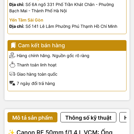
Địa chỉ:
Số 6A ngõ 331 Phố Trần Khát Chân - Phường
Bạch Mai - Thành Phố Hà Nội
Yến Tâm Sài Gòn
Địa chỉ:
Số 141 Lê Lâm Phường Phú Thạnh Hồ Chí Minh
Cam kết bán hàng
Hàng chính hãng. Nguồn gốc rõ ràng
Thanh toán linh hoạt
Giao hàng toàn quốc
7 ngày đổi trả hàng
Mô tả sản phẩm
Thông số kỹ thuật
Hướ
✨ Canon RF 50mm f/1.4 L VCM: Ống