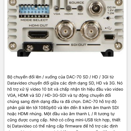
Bộ chuyển đổi lên / xuống của DAC-70 SD / HD / 3GI từ
Datavideo chuyển đổi giữa các định dạng SD, HD và 3G. Nó
hỗ trợ xử lý video 10 bit và chấp nhận tín hiệu đầu vào video
VGA, HDMI và SD / HD-3G-SDI và tự động chuyển đổi
chúng sang định dạng đầu ra đã chọn. DAC-70 hỗ trợ độ
phân giải lên tới 1080p60 và lên đến 8 kênh âm thanh SDI
hoặc HDMI nhúng. Một đầu vào âm thanh L / R tương tự
cũng được cung cấp. Nhờ có cổng mini-USB tích hợp, thiết
bị Datavideo có thể nâng cấp firmware để hỗ trợ các định