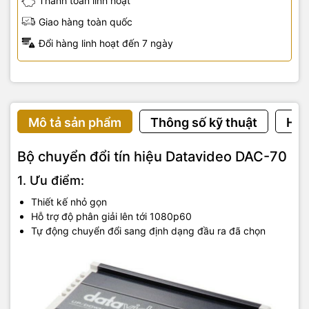
Thanh toán linh hoạt
Giao hàng toàn quốc
Đổi hàng linh hoạt đến 7 ngày
Mô tả sản phẩm
Thông số kỹ thuật
Hướ
Bộ chuyển đổi tín hiệu Datavideo DAC-70
1. Ưu điểm:
Thiết kế nhỏ gọn
Hỗ trợ độ phân giải lên tới 1080p60
Tự động chuyển đổi sang định dạng đầu ra đã chọn