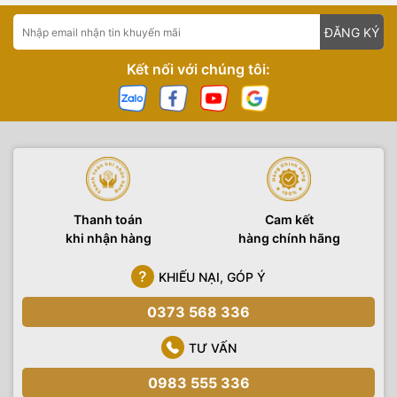
ĐĂNG KÝ
Kết nối với chúng tôi:
Thanh toán
Cam kết
khi nhận hàng
hàng chính hãng
KHIẾU NẠI, GÓP Ý
0373 568 336
TƯ VẤN
0983 555 336