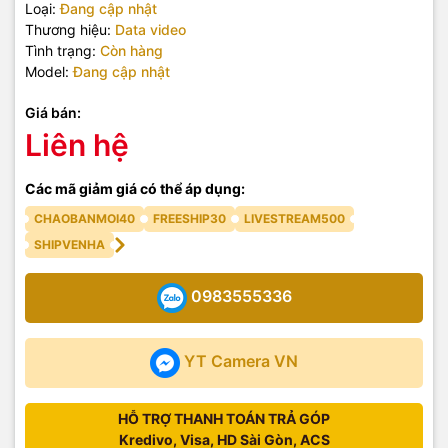
Loại:
Đang cập nhật
Thương hiệu:
Data video
Tình trạng:
Còn hàng
Model:
Đang cập nhật
Giá bán:
Liên hệ
Các mã giảm giá có thể áp dụng:
CHAOBANMOI40
FREESHIP30
LIVESTREAM500
SHIPVENHA
0983555336
YT Camera VN
HỖ TRỢ THANH TOÁN TRẢ GÓP
Kredivo, Visa, HD Sài Gòn, ACS