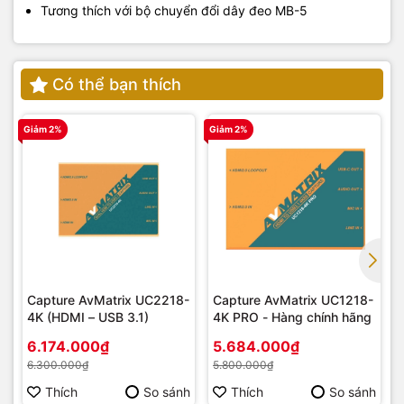
Tương thích với bộ chuyển đổi dây đeo MB-5
Có thể bạn thích
Giảm 2%
Giảm 2%
G
Capture AvMatrix UC2218-
Capture AvMatrix UC1218-
4K (HDMI – USB 3.1)
4K PRO - Hàng chính hãng
6.174.000₫
5.684.000₫
6.300.000₫
5.800.000₫
Thích
So sánh
Thích
So sánh