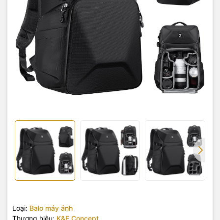
Loại:
Balo máy ảnh
Thương hiệu:
K&F Concept