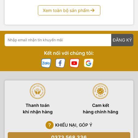
chúng tôi luôn sẵn sàng hỗ trợ bạn trong quá trình sử
dụng sản phẩm.
Xem toàn bộ sản phẩm
Sản phẩm được bán với giá ưu đãi tại
Yến Tâm Camera
, liên
hệ hotline
0983555336
để có giá tốt nhất .
Yến Tâm Camera
chuyên cung cấp các loại máy ảnh, máy
quay phim, các loại đèn phục vụ quay phim, chụp ảnh sản
ĐĂNG KÝ
phẩm, ngoài trời, các sản phẩm, phụ kiện công nghệ hàng
chính hãng. Thiết bị hình ảnh Yến Tâm cũng là đơn vị
setup
Kết nối với chúng tôi:
trường quay
trọn gói, tư vấn và chuyển giao các công nghệ
trường quay ảo đến mọi khách hàng có nhu cầu.
Thanh toán
Cam kết
khi nhận hàng
hàng chính hãng
KHIẾU NẠI, GÓP Ý
0373 568 336