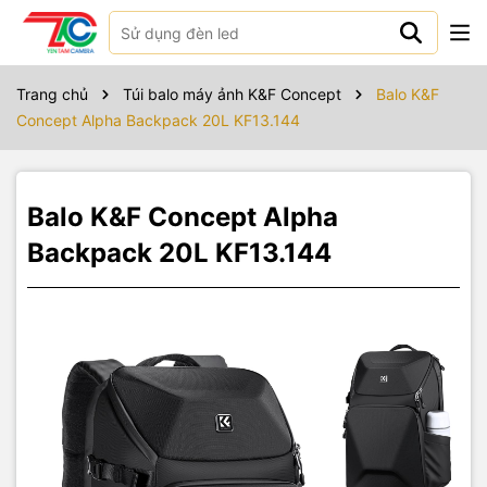
Sản phẩm bao gồm
Balo Kent & Faith Alpha Backpack 20L
Trang chủ
Túi balo máy ảnh K&F Concept
Balo K&F
Concept Alpha Backpack 20L KF13.144
Balo Kent & Faith Alpha 20L
x 1
Bọc chống nước
x 1
Balo K&F Concept Alpha
Tấm ngăn chữ L
x 2
Backpack 20L KF13.144
Tấm ngăn thăng
x 3
Tấm ngăn giữa
x 1