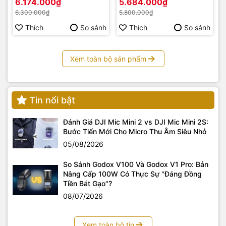
6.174.000₫
5.684.000₫
6.300.000₫
5.800.000₫
Thích
So sánh
Thích
So sánh
Xem toàn bộ sản phẩm
Ba lô tiện dụng
Tin nổi bật
Mặt sau dày với vải mềm thoáng khí, thiết kế công thái học
giúp tăng luồng không khí khi đi bộ đường dài hoặc đi du
Đánh Giá DJI Mic Mini 2 vs DJI Mic Mini 2S:
lịch và phân bổ trọng lượng đều để tăng thêm sự thoải mái
Bước Tiến Mới Cho Micro Thu Âm Siêu Nhỏ
và thoáng khí, có dây đai xe đẩy ở giữa để dễ dàng di
chuyển trên hộp xe đẩy
05/08/2026
So Sánh Godox V100 Và Godox V1 Pro: Bản
Nâng Cấp 100W Có Thực Sự "Đáng Đồng
Tiền Bát Gạo"?
08/07/2026
Xem toàn bộ tin