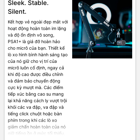
Sleek. Stable.
Silent.
Kết hợp vẻ ngoài đẹp mắt với
hoạt động hoàn toàn im lặng
và độ ổn định vô song,
PSA1+ là giá đỡ hoàn hảo
cho micrô của bạn. Thiết kế
lò xo hình bình hành sáng tạo
của nó giữ cho vị trí của
micrô luôn cố định, ngay cả
khi độ cao được điều chỉnh
và đảm bảo chuyển động
cực kỳ mượt mà. Các điểm
tiếp xúc bằng cao su mang
lại khả năng cách ly vượt trội
khỏi các va đập, va đập và
tiếng click chuột hoặc bàn
phím trong khi các lò xo
giảm chấn hoàn toàn của nó
giữ tiếng ồn ở mức tối thiểu.