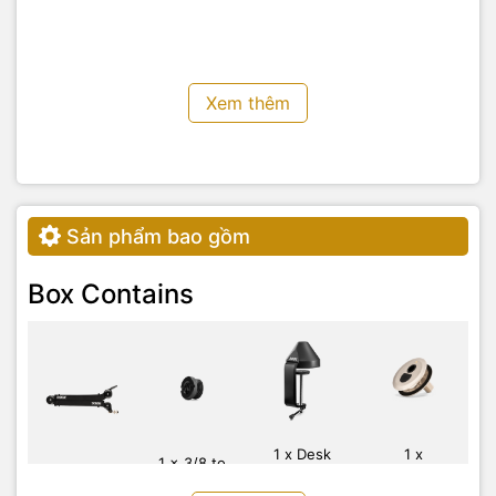
Just Add Your Mic
Cho dù bạn đang phát trực
tuyến, podcasting hay phát
Xem thêm
sóng, PSA1+ sẽ phù hợp liền
mạch với thiết lập của bạn –
chỉ cần thêm micrô yêu thích
của bạn và bắt đầu ghi âm.
Nó tương thích với tất cả các
giá treo chống sốc tiêu
Sản phẩm bao gồm
chuẩn và cả micrô địa chỉ
cuối và micrô bên cạnh đều
Box Contains
được cung cấp bởi hệ thống
giá đỡ linh hoạt ở vị trí hướng
xuống hoặc thẳng đứng.
Micro có trọng lượng từ 94g
đến 1,2kg được hỗ trợ với độ
ổn định hoàn toàn và hệ
thống quản lý cáp tích hợp
có thể được sử dụng với cả
1 x Desk
1 x
1 x 3/8 to
1 x PSA1+
Mount
Threaded
cáp XLR và USB.
5/8 Adaptor
Clamp
Desk Mount