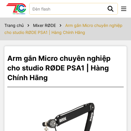
Sản phẩm bao gồm
Box Contains
Trang chủ
Mixer RØDE
Arm gắn Micro chuyên nghiệp
cho studio RØDE PSA1 | Hàng Chính Hãng
Arm gắn Micro chuyên nghiệp
cho studio RØDE PSA1 | Hàng
1 x 3/8 to 5/8
1 x Desk
1 x Threaded
1 x PSA1+
Adaptor
Mount Clamp
Desk Mount
Chính Hãng