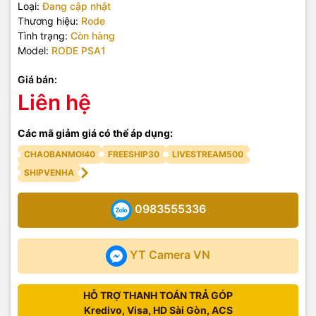
Loại:
Đang cập nhật
Thương hiệu:
Rode
Tình trạng:
Còn hàng
Model:
RODE PSA1
Giá bán:
Liên hệ
Các mã giảm giá có thể áp dụng:
CHAOBANMOI40
FREESHIP30
LIVESTREAM500
SHIPVENHA
0983555336
YT Camera VN
HỖ TRỢ THANH TOÁN TRẢ GÓP
Kredivo, Visa, HD Sài Gòn, ACS