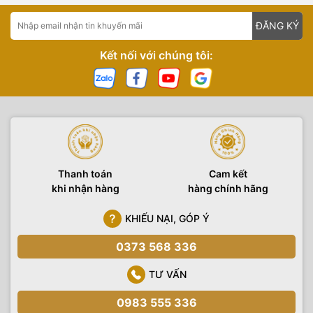
ĐĂNG KÝ
Kết nối với chúng tôi:
Thanh toán
Cam kết
khi nhận hàng
hàng chính hãng
KHIẾU NẠI, GÓP Ý
0373 568 336
TƯ VẤN
0983 555 336