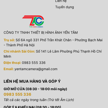
Liên hệ
Tuyển dụng
CÔNG TY TNHH THIẾT BỊ HÌNH ẢNH YẾN TÂM
Trụ sở:
Số 6A ngõ 331 Phố Trần Khát Chân - Phường Bạch Mai
- Thành Phố Hà Nội
Chi nhánh Sài Gòn:
Số 141 Lê Lâm Phường Phú Thạnh Hồ Chí
Minh
Điện thoại:
0983 555 336
Email:
yentamcamera@gmail.com
LIÊN HỆ MUA HÀNG VÀ GÓP Ý
GIỜ MỞ CỬA (08:30 - 18:00 mỗi ngày)
0983 555 336
Tất cả các ngày trong tuần (Trừ tết Âm Lịch)
GÓP Ý & KHIẾU NẠI (08:30 - 18:00)