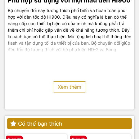
Phù hợp sử dụng với mọi mẫu đèn HI900
Bộ chuyển đổi này tương thích phổ biến và hoàn toàn phù
hợp với đèn tốc độ HI900. Điều này có nghĩa là bạn có thể
nâng cấp các thiết bị hiện có của mình mà không phải trả
thêm chi phí hoặc gặp vấn đề về khả năng tương thích. Đây
là cách bạn có thể thực hiện. Mở rộng linh hoạt hệ thống đèn
flash và tận dụng tối đa thiết bị của bạn. Bộ chuyển đổi giúp
đèn tốc độ tương thích với bộ phụ kiện HD-2 và Bóng
khuếch tán bóng mềm HD-2.
Xem thêm
Có thể bạn thích
Tiềm năng sử dụng cùng tản sáng và gel
màu
Giảm 2%
Giảm 2%
G