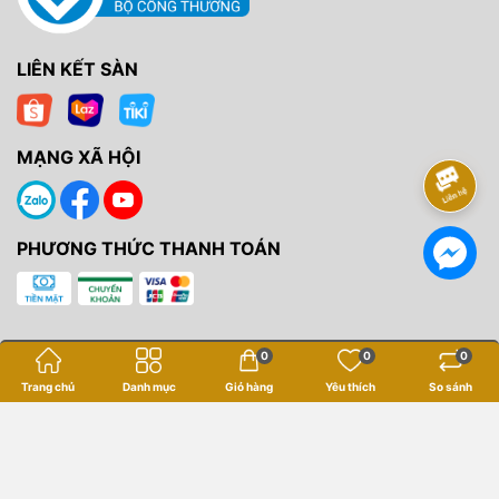
LIÊN KẾT SÀN
MẠNG XÃ HỘI
PHƯƠNG THỨC THANH TOÁN
0
0
0
Bản quyền thuộc về
Yến Tâm Camera
.
Trang chủ
Danh mục
Giỏ hàng
Yêu thích
So sánh
Cung cấp bởi
Sapo