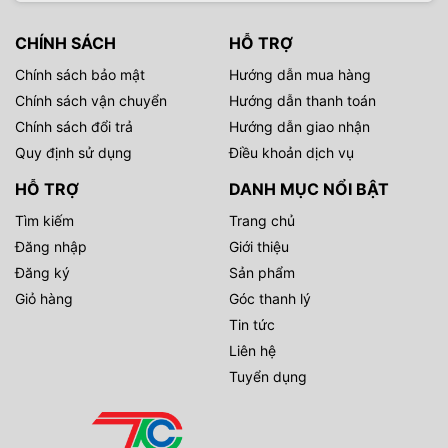
thông tin bên dưới:
CHÍNH SÁCH
HỖ TRỢ
CÔNG TY TNHH THIẾT BỊ HÌNH ẢNH YẾN TÂM
Chính sách bảo mật
Hướng dẫn mua hàng
Địa chỉ 1: Số 5, Ngõ 331, Phố Trần Khát Chân, Hai Bà Trưng,
Chính sách vận chuyển
Hướng dẫn thanh toán
TP Hà Nội
Chính sách đổi trả
Hướng dẫn giao nhận
Địa chỉ 2: Số 6A, Ngõ 331, Phố Trần Khát Chân, Hai Bà
Quy định sử dụng
Điều khoản dịch vụ
Trưng, TP Hà Nội
HỖ TRỢ
DANH MỤC NỔI BẬT
Hotline: 0243 972 5021 – 0242 260 6551
Tìm kiếm
Trang chủ
Fanpage 1: https://www.facebook.com/yentamcamera/
Đăng nhập
Giới thiệu
Đăng ký
Sản phẩm
Fanpage 2: https://www.facebook.com/YenTamCameraVN
Giỏ hàng
Góc thanh lý
Tin tức
Liên hệ
Tuyển dụng