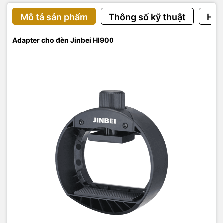
Mô tả sản phẩm
Thông số kỹ thuật
Hướ
Adapter cho đèn Jinbei HI900