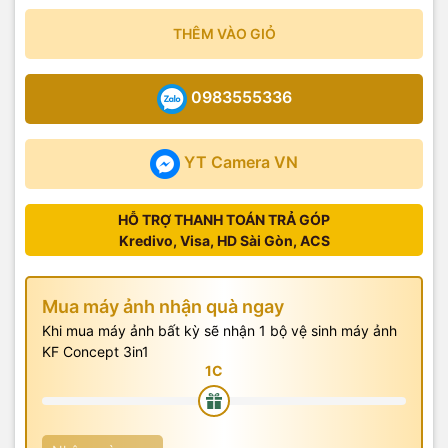
THÊM VÀO GIỎ
0983555336
YT Camera VN
HỖ TRỢ THANH TOÁN TRẢ GÓP
Kredivo, Visa, HD Sài Gòn, ACS
Mua máy ảnh nhận quà ngay
Khi mua máy ảnh bất kỳ sẽ nhận 1 bộ vệ sinh máy ảnh
KF Concept 3in1