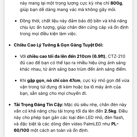
này mang lại một trọng lượng cực kỳ nhẹ chỉ
800g
,
giúp bạn dễ dàng mang vác mà không gây mỏi.
Đồng thời, chất liệu này đảm bảo độ bền và khả năng
chịu lực ấn tượng, giúp chân đèn cứng cáp và ổn định
trong mọi điều kiện làm việc.
Chiều Cao Lý Tưởng & Gọn Gàng Tuyệt Đối:
Với
chiều cao tối đa lên đến 210cm (6.9ft)
, CTZ-210
đủ cao để bạn có thể tạo ra nhiều hiệu ứng ánh sáng
khác nhau, từ ánh sáng bao trùm đến ánh sáng điểm.
Khi
gập gọn, nó chỉ còn 47cm
, cực kỳ nhỏ gọn để vừa
vặn trong túi đựng đi kèm hoặc ba lô máy ảnh của
bạn, sẵn sàng cho mọi chuyến đi.
Tải Trọng Đáng Tin Cậy:
Mặc dù siêu nhẹ, chân đèn này
vẫn có khả năng chịu tải trọng tối đa lên đến
2.5kg
. Điều
này cho phép bạn gắn các loại đèn LED nhỏ, đèn flash,
và đặc biệt là các dòng đèn video PalmLED như
PL-
60/100
một cách an toàn và ổn định.