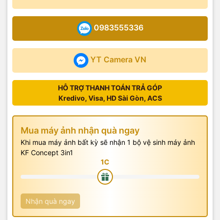
0983555336
YT Camera VN
HỖ TRỢ THANH TOÁN TRẢ GÓP
Kredivo, Visa, HD Sài Gòn, ACS
Mua máy ảnh nhận quà ngay
Khi mua máy ảnh bất kỳ sẽ nhận 1 bộ vệ sinh máy ảnh
KF Concept 3in1
Nhận quà ngay