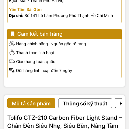
Bạch Mai - Thành Phố Hà Nội
Yến Tâm Sài Gòn
Địa chỉ:
Số 141 Lê Lâm Phường Phú Thạnh Hồ Chí Minh
Cam kết bán hàng
Hàng chính hãng. Nguồn gốc rõ ràng
Thanh toán linh hoạt
Giao hàng toàn quốc
Đổi hàng linh hoạt đến 7 ngày
Mô tả sản phẩm
Thông số kỹ thuật
Hướ
Tolifo CTZ-210 Carbon Fiber Light Stand –
Chân Đèn Siêu Nhẹ, Siêu Bền, Nâng Tầm