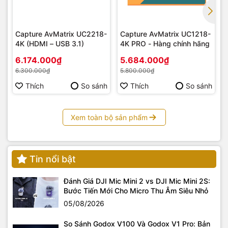
Capture AvMatrix UC2218-
Capture AvMatrix UC1218-
4K (HDMI – USB 3.1)
4K PRO - Hàng chính hãng
6.174.000₫
5.684.000₫
6.300.000₫
5.800.000₫
Thích
So sánh
Thích
So sánh
Xem toàn bộ sản phẩm
Tin nổi bật
Đánh Giá DJI Mic Mini 2 vs DJI Mic Mini 2S:
Bước Tiến Mới Cho Micro Thu Âm Siêu Nhỏ
Chân đèn Tolifo CTZ-210 là công cụ lý tưởng cho:
05/08/2026
Nhiếp ảnh gia & Quay phim di động:
Dùng để giữ đèn
LED, đèn flash rời hoặc các thiết bị chiếu sáng nhỏ gọn
So Sánh Godox V100 Và Godox V1 Pro: Bản