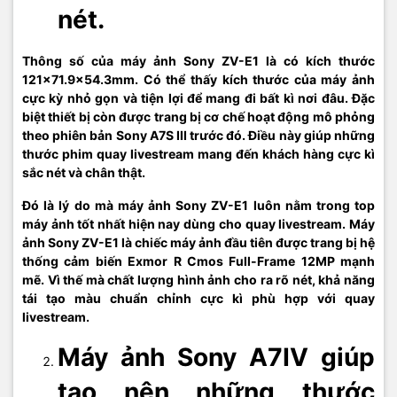
nét.
Thông số của máy ảnh Sony ZV-E1 là có kích thước
121x71.9x54.3mm. Có thể thấy kích thước của máy ảnh
cực kỳ nhỏ gọn và tiện lợi để mang đi bất kì nơi đâu. Đặc
biệt thiết bị còn được trang bị cơ chế hoạt động mô phỏng
theo phiên bản Sony A7S III trước đó. Điều này giúp những
thước phim quay livestream mang đến khách hàng cực kì
sắc nét và chân thật.
Đó là lý do mà máy ảnh Sony ZV-E1 luôn nằm trong top
máy ảnh tốt nhất hiện nay dùng cho quay livestream. Máy
ảnh Sony ZV-E1 là chiếc máy ảnh đầu tiên được trang bị hệ
thống cảm biến Exmor R Cmos Full-Frame 12MP mạnh
mẽ. Vì thế mà chất lượng hình ảnh cho ra rõ nét, khả năng
tái tạo màu chuẩn chỉnh cực kì phù hợp với quay
livestream.
Máy ảnh Sony A7IV giúp
tạo nên những thước