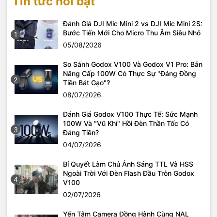
Tin tức nổi bật
Đánh Giá DJI Mic Mini 2 vs DJI Mic Mini 2S:
Bước Tiến Mới Cho Micro Thu Âm Siêu Nhỏ
1
05/08/2026
So Sánh Godox V100 Và Godox V1 Pro: Bản
Nâng Cấp 100W Có Thực Sự "Đáng Đồng
2
Tiền Bát Gạo"?
08/07/2026
Đánh Giá Godox V100 Thực Tế: Sức Mạnh
100W Và "Vũ Khí" Hồi Đèn Thần Tốc Có
3
Đáng Tiền?
04/07/2026
Bí Quyết Làm Chủ Ánh Sáng TTL Và HSS
Ngoài Trời Với Đèn Flash Đầu Tròn Godox
4
V100
02/07/2026
Yến Tâm Camera Đồng Hành Cùng NAL