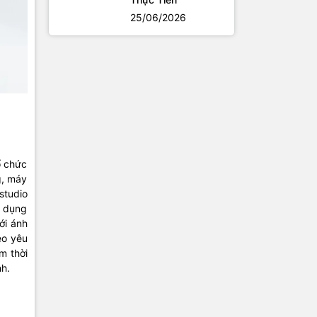
25/06/2026
ổ chức
g, máy
studio
ử dụng
ới ánh
eo yêu
m thời
nh.