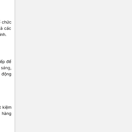
ổ chức
và các
ình.
iếp để
 sáng
,
t động
t kiệm
à hàng