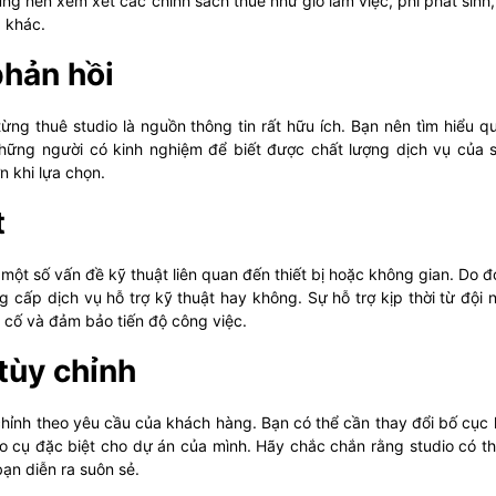
ũng nên xem xét các chính sách thuê như giờ làm việc, phí phát sinh,
 khác.
phản hồi
ng thuê studio là nguồn thông tin rất hữu ích. Bạn nên tìm hiểu q
những người có kinh nghiệm để biết được chất lượng dịch vụ của s
 khi lựa chọn.
t
 một số vấn đề kỹ thuật liên quan đến thiết bị hoặc không gian. Do đ
g cấp dịch vụ hỗ trợ kỹ thuật hay không. Sự hỗ trợ kịp thời từ đội 
 cố và đảm bảo tiến độ công việc.
tùy chỉnh
 chỉnh theo yêu cầu của khách hàng. Bạn có thể cần thay đổi bố cục
o cụ đặc biệt cho dự án của mình. Hãy chắc chắn rằng studio có t
ạn diễn ra suôn sẻ.