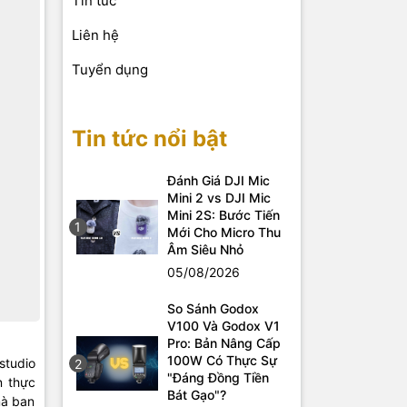
Tin tức
Liên hệ
Tuyển dụng
Tin tức nổi bật
Đánh Giá DJI Mic
Mini 2 vs DJI Mic
Mini 2S: Bước Tiến
1
Mới Cho Micro Thu
Âm Siêu Nhỏ
05/08/2026
So Sánh Godox
V100 Và Godox V1
Pro: Bản Nâng Cấp
100W Có Thực Sự
studio
2
"Đáng Đồng Tiền
n thực
Bát Gạo"?
mà bạn