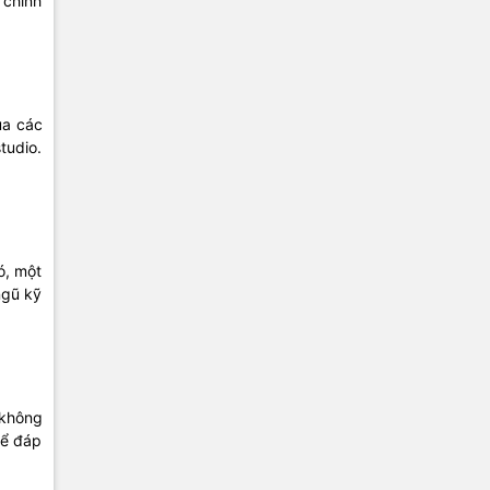
 chính
ua các
tudio.
ó, một
ngũ kỹ
 không
hể đáp