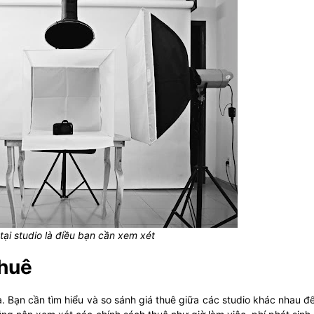
 tại studio là điều bạn cần xem xét
thuê
. Bạn cần tìm hiểu và so sánh giá thuê giữa các studio khác nhau đ