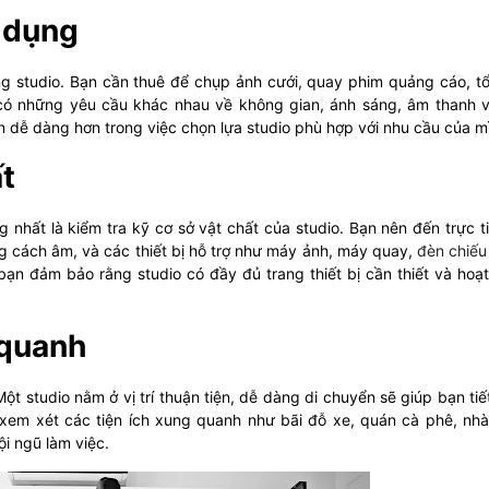
 dụng
ng studio. Bạn cần thuê để chụp ảnh cưới, quay phim quảng cáo, t
có những yêu cầu khác nhau về không gian, ánh sáng, âm thanh 
bạn dễ dàng hơn trong việc chọn lựa studio phù hợp với nhu cầu của m
ất
g nhất là kiểm tra kỹ cơ sở vật chất của studio. Bạn nên đến trực t
g cách âm, và các thiết bị hỗ trợ như máy ảnh, máy quay,
đèn chiếu
ạn đảm bảo rằng studio có đầy đủ trang thiết bị cần thiết và hoạ
g quanh
Một studio nằm ở vị trí thuận tiện, dễ dàng di chuyển sẽ giúp bạn tiế
 xem xét các tiện ích xung quanh như bãi đỗ xe, quán cà phê, nh
i ngũ làm việc.