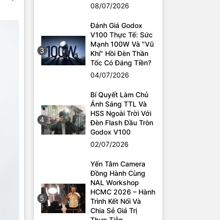
08/07/2026
Đánh Giá Godox
V100 Thực Tế: Sức
Mạnh 100W Và "Vũ
3
Khí" Hồi Đèn Thần
Tốc Có Đáng Tiền?
04/07/2026
Bí Quyết Làm Chủ
Ánh Sáng TTL Và
HSS Ngoài Trời Với
4
Đèn Flash Đầu Tròn
Godox V100
02/07/2026
Yến Tâm Camera
Đồng Hành Cùng
NAL Workshop
HCMC 2026 – Hành
5
Trình Kết Nối Và
Chia Sẻ Giá Trị
Thực Tiễn