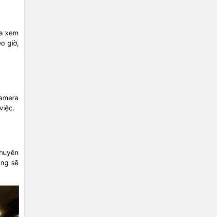
ra xem
o giờ,
camera
việc.
chuyên
ũng sẽ