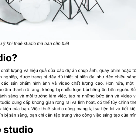
 ý khi thuê studio mà bạn cần biết
dio?
 chất lượng và hiệu quả của các dự án chụp ảnh, quay phim hoặc t
 nghiệp, được trang bị đầy đủ thiết bị hiện đại như đèn chiếu sán
 các sản phẩm hình ảnh và video chất lượng cao. Hơn nữa, một 
 âm thanh rõ ràng, không bị nhiễu loạn bởi tiếng ồn bên ngoài. S
ánh sáng và môi trường làm việc, tạo ra những bức ảnh và video v
tudio cung cấp không gian rộng rãi và linh hoạt, có thể tùy chỉnh th
iện của bạn. Việc thuê studio cũng mang lại sự tiện lợi và tiết kiệ
ẩn bị sẵn sàng, bạn chỉ cần tập trung vào công việc sáng tạo của mì
 studio