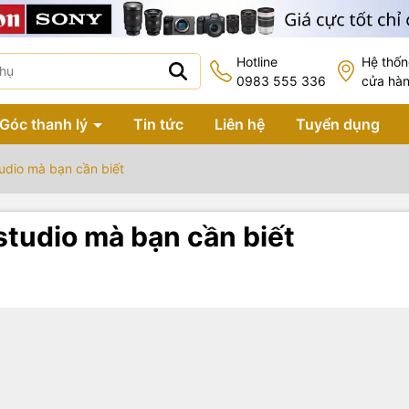
Hotline
Hệ thố
0983 555 336
cửa hà
Góc thanh lý
Tin tức
Liên hệ
Tuyển dụng
tudio mà bạn cần biết
studio mà bạn cần biết