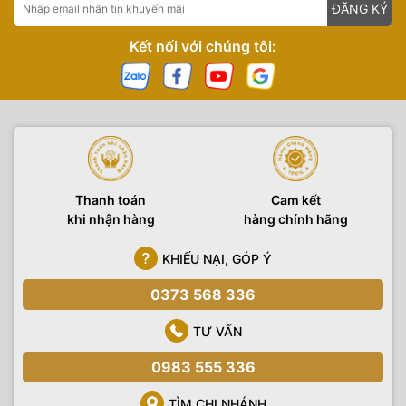
ĐĂNG KÝ
Kết nối với chúng tôi:
Thanh toán
Cam kết
khi nhận hàng
hàng chính hãng
KHIẾU NẠI, GÓP Ý
0373 568 336
TƯ VẤN
0983 555 336
TÌM CHI NHÁNH