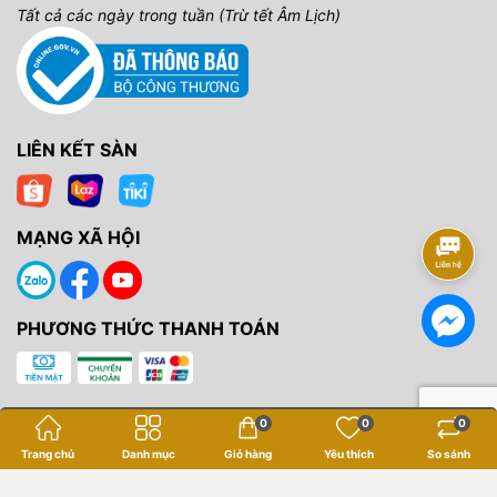
Tất cả các ngày trong tuần (Trừ tết Âm Lịch)
LIÊN KẾT SÀN
MẠNG XÃ HỘI
PHƯƠNG THỨC THANH TOÁN
0
0
0
Trang chủ
Danh mục
Giỏ hàng
Yêu thích
So sánh
Bản quyền thuộc về
Yến Tâm Camera
.
Cung cấp bởi
Sapo